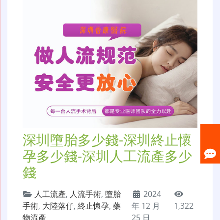
深圳墮胎多少錢-深圳終止懷
孕多少錢-深圳人工流產多少
錢
人工流產
,
人流手術
,
墮胎
2024
手術
,
大陸落仔
,
終止懷孕
,
藥
年 12 月
1,322
物流產
25 日