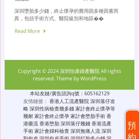
深圳墮胎多少錢，終止懷孕的費用因多種因素而
異，包括手術方式、醫院級別和地區��
Read More
Copyright © 2024
深圳怡康婦產醫院
All rights
reserved. Theme by
WordPress
本站友鏈/廣告諮詢q號：605162129
友情鏈接：
香港人工流產醫院
深圳落仔攻
略
深圳性病檢查幾多錢
家計會終止懷孕等
幾耐
家計會終止懷孕
家計會堕胎手術
香
預
港藥流
香港堕胎
深圳落仔幾錢
香港流產
手術
家計會婦科檢查
深圳無痛人流
深圳
約
割包皮
深圳包皮手術
深圳打胎多少錢
深