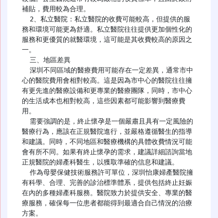
補貼，費用較為合理。

  2、私立醫院：私立醫院的收費可能較高，但提供的服
務和環境可能更為舒適。私立醫院往往提供更加個性化的
服務和更優質的就醫環境，這可能是其收費較高的原因之
一。

  三、地區差異

  深圳不同區域的醫療費用可能存在一定差異，通常市中
心的醫院費用會相對較高。這是因為市中心的醫院往往擁
有更先進的醫療設備和更專業的醫療團隊，同時，市中心
的生活成本也相對較高，這些因素都可能影響到醫療費
用。

  需要強調的是，終止懷孕是一個嚴肅且具有一定風險的
醫療行為，應該在正規醫院進行，並嚴格遵循醫生的指導
和建議。同時，不同地區和醫療機構的具體收費情況可能
會有所不同。如果有終止懷孕的需求，建議詳細諮詢當地
正規醫院的婦產科醫生，以獲取準確的信息和建議。

  作為母嬰保健技術服務許可單位，深圳怡康婦產醫院擁
有科學、合理、完善的診治標準體系，提供包括終止妊娠
在內的多種婦產科服務。醫院致力於提供安全、專業的醫
療服務，確保每一位患者都能得到最適合自己情況的治療
方案。
