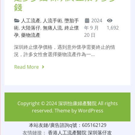
錢
人工流產
,
人流手術
,
墮胎手
2024
術
,
大陸落仔
,
無痛人流
,
終止懷
年 9 月
1,692
孕
,
藥物流產
20 日
深圳終止懷孕價格，遇到意外懷孕需要終止的情
況，許多女性會選擇藥物流產作為一…
Read More
Copyright © 2024
深圳怡康婦產醫院
All rights
reserved. Theme by
WordPress
本站友鏈/廣告諮詢q號：605162129
友情鏈接：
香港人工流產醫院
深圳落仔攻