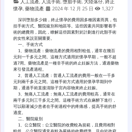
人工流產
,
人流手術
,
墮胎手術
,
大陸落仔
,
終止
懷孕
,
藥物流產
2024 年 12 月 25 日
1,327
深圳墮胎多少錢
，終止懷孕的費用因多種因素而異，包
括手術方式、醫院級別和地區等。這些因素共同影響着手
術的總費用，因此，瞭解這些因素對於計劃進行此類手術
的女性來説至關重要。

  一、手術方式

  1、藥物流產：藥物流產的費用相對較低，通常在幾百
元到一千多元之間。這種方式適用於懷孕早期，一般不超
過7周。藥物流產是一種非手術的終止妊娠方法，通過藥物
來引發流產過程。

  2、普通人工流產：普通人工流產的費用一般在一千多
元到兩千多元之間。這種手術方式適用於懷孕早期到中
期，通過手術直接清除子宮內容物來終止妊娠。

  3、無痛人工流產：無痛人工流產的費用較高，通常在
兩千多元到三千多元之間。這種手術方式在麻醉下進行，
可以顯著減少患者在手術過程中的疼痛感，提高手術的舒
適度。

  二、醫院級別

  1、公立醫院：公立醫院的收費較為規範，且費用相對
較低。公立醫院通常有較為嚴格的收費標準，且由於政府