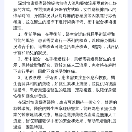
  深圳怡康婦產醫院提供無痛人流和藥物流產兩種終止妊
娠的方式。在選擇終止妊娠的方式時，女性應根據自己的
懷孕時間、身體狀況以及對疼痛的敏感度等因素進行綜合
考慮，並在醫生的指導下進行術前準備、術中配合和術後
護理。

  1、術前準備：在手術前，醫生會詳細解釋手術流程和
可能的風險，患者需要進行一系列的檢查，以確保身體狀
況適合手術。這些檢查可能包括血液檢查、B超等，以評估
子宮和胎兒的狀況。

  2、術中配合：在手術過程中，患者需要遵循醫生的指
示，保持放鬆和配合。對於無痛人工流產，患者將在麻醉
下進行手術，因此不會感受到疼痛。

  3、術後護理：手術後，患者需要注意休息和恢復。醫
生會開具相應的藥物，如抗生素和止痛藥，並提供術後護
理指導。患者應遵循醫生的建議，定期複查，以確保身體
恢復和避免併發症。

  在深圳怡康婦產醫院，患者可以期待一個安全、舒適的
就醫環境。醫院的醫生團隊經驗豐富，能夠為患者提供專
業的醫療建議和治療。無論是選擇藥物流產還是無痛人工
流產，醫院都能確保手術的安全和效果，幫助患者順利度
過這一困難時期。
