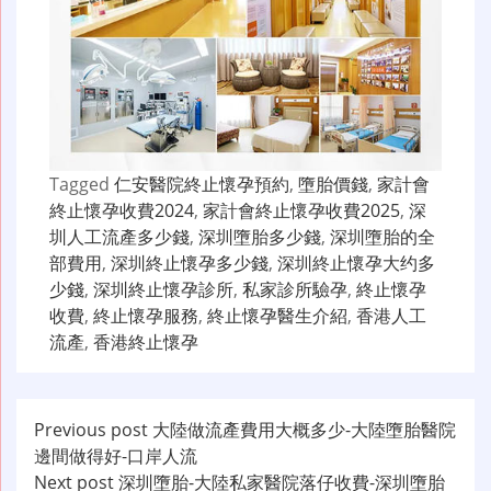
Tagged
仁安醫院終止懷孕預約
,
墮胎價錢
,
家計會
終止懷孕收費2024
,
家計會終止懷孕收費2025
,
深
圳人工流產多少錢
,
深圳墮胎多少錢
,
深圳墮胎的全
部費用
,
深圳終止懷孕多少錢
,
深圳終止懷孕大约多
少錢
,
深圳終止懷孕診所
,
私家診所驗孕
,
終止懷孕
收費
,
終止懷孕服務
,
終止懷孕醫生介紹
,
香港人工
流產
,
香港終止懷孕
文
Previous post
大陸做流產費用大概多少-大陸墮胎醫院
邊間做得好-口岸人流
章
Next post
深圳墮胎-大陸私家醫院落仔收費-深圳墮胎