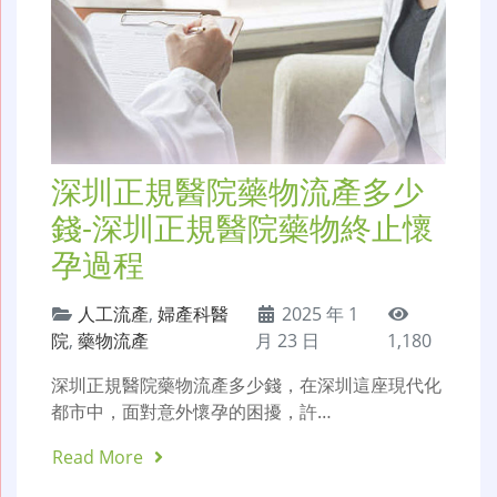
深圳正規醫院藥物流產多少
錢-深圳正規醫院藥物終止懷
孕過程
人工流產
,
婦產科醫
2025 年 1
院
,
藥物流產
月 23 日
1,180
深圳正規醫院藥物流產多少錢，在深圳這座現代化
都市中，面對意外懷孕的困擾，許…
Read More