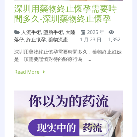
深圳用藥物終止懷孕需要時
間多久-深圳藥物終止懷孕
人流手術
,
墮胎手術
,
大陸
2025 年
落仔
,
終止懷孕
,
藥物流產
1 月 23 日
1,352
深圳用藥物終止懷孕需要時間多久，藥物終止妊娠
是一項需要謹慎對待的醫療行為，…
Read More