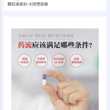
导
醫院邊家好-大陸墮胎藥
航