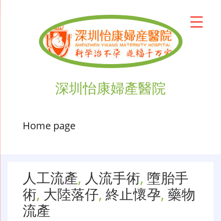
深圳怡康婦產醫院
Home page
人工流產
,
人流手術
,
墮胎手
術
,
大陸落仔
,
終止懷孕
,
藥物
流產