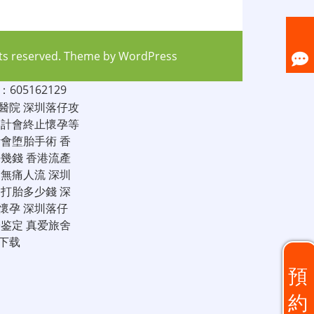
hts reserved. Theme by
WordPress
05162129
醫院
深圳落仔攻
家計會終止懷孕等
計會堕胎手術
香
仔幾錢
香港流產
圳無痛人流
深圳
圳打胎多少錢
深
懷孕
深圳落仔
子鉴定
真爱旅舍
下载
預
約