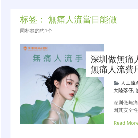
标签：
無痛人流當日能做
同标签的约1个
深圳做無痛
無痛人流費
人工流
大陸落仔
,
深圳做無
因其安全
Read Mor