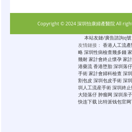
Copyright © 2024
深圳怡康婦產醫院
All rig
本站友鏈/廣告諮詢q號：6
友情鏈接：
香港人工流產
略
深圳性病檢查幾多錢
幾耐
家計會終止懷孕
家
港藥流
香港堕胎
深圳落
手術
家計會婦科檢查
深
割包皮
深圳包皮手術
深
圳人工流産手術
深圳終止
大陸落仔
肿瘤网
深圳亲
快连下载
比特派钱包官网