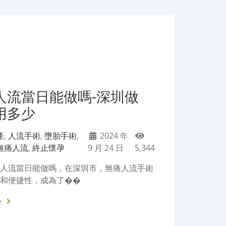
人流當日能做嗎-深圳做
用多少
產
,
人流手術
,
墮胎手術
,
2024 年
無痛人流
,
終止懷孕
9 月 24 日
5,344
痛人流當日能做嗎，在深圳市，無痛人流手術
性和便捷性，成為了��
e