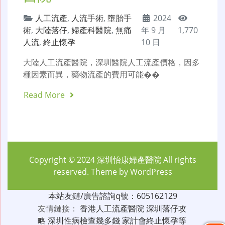
人工流產
,
人流手術
,
墮胎手
2024
術
,
大陸落仔
,
婦產科醫院
,
無痛
年 9 月
1,770
人流
,
終止懷孕
10 日
大陸人工流產醫院，深圳醫院人工流產價格，因多
種因素而異，藥物流產的費用可能��
Read More
Copyright © 2024
深圳怡康婦產醫院
All rights
reserved. Theme by
WordPress
本站友鏈/廣告諮詢q號：605162129
友情鏈接：
香港人工流產醫院
深圳落仔攻
略
深圳性病檢查幾多錢
家計會終止懷孕等