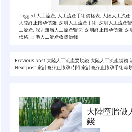
Tagged
人工流產
,
人工流產手術價格表
,
大陸人工流產
大陸終止懷孕價錢
,
深圳人工流產手術
,
深圳人工流產醫
工流產
,
深圳無痛人工流產醫院
,
深圳終止懷孕價錢
,
深
價格
,
香港人工流產收費價錢
文
Previous post
大陸人工流產要幾錢-大陸人工流產幾錢-
Next post
家計會終止懷孕時間-家計會終止懷孕手術等
章
导
航
大陸墮胎做
錢