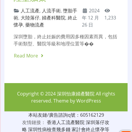
人工流產
,
人流手術
,
墮胎手
2024
術
,
大陸落仔
,
婦產科醫院
,
終止
年 12 月
1,233
懷孕
,
藥物流產
26 日
深圳墮胎，終止妊娠的費用因多種因素而異，包括
手術類型、醫院等級和地理位置等��
Read More
Copyright © 2024
深圳怡康婦產醫院
All rights
reserved. Theme by
WordPress
本站友鏈/廣告諮詢q號：605162129
友情鏈接：
香港人工流產醫院
深圳落仔攻
略
深圳性病檢查幾多錢
家計會終止懷孕等