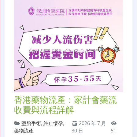
香港藥物流產：家計會藥流
收費與流程詳解
墮胎手術
,
終止懷孕
,
2026 年 7 月
藥物流產
30 日
51