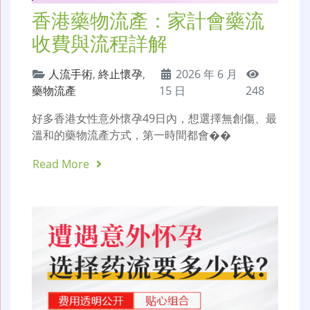
香港藥物流產：家計會藥流
收費與流程詳解
人流手術
,
終止懷孕
,
2026 年 6 月
藥物流產
15 日
248
好多香港女性意外懷孕49日內，想選擇無創傷、最
溫和的藥物流產方式，第一時間都會��
Read More