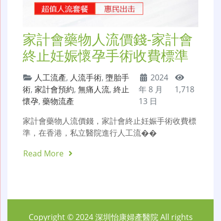
家計會藥物人流價錢-家計會
終止妊娠懷孕手術收費標準
人工流產
,
人流手術
,
墮胎手
2024
術
,
家計會預約
,
無痛人流
,
終止
年 8 月
1,718
懷孕
,
藥物流產
13 日
家計會藥物人流價錢，家計會終止妊娠手術收費標
準，在香港，私立醫院進行人工流��
Read More
Copyright © 2024
深圳怡康婦產醫院
All rights