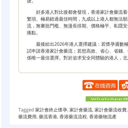
捷。
好多港人對比後都會發現，香港家計會藥流看
繁瑣、極易錯過最佳時間，九成以上港人都無法順
流，無審批門檻、無漫長排期、價格極平、私隱安
痛點。
最後給出2026年港人選擇建議：若懷孕週數
試申請香港家計會藥流；若想高效、省心、省錢、
係唯一最佳選擇。對於追求安全同體驗的港人，北
Tagged
家計會終止懷孕
,
家計會藥流
,
家計會藥流收費
藥流費用
,
藥流香港
,
香港藥流流程
,
香港藥物流產