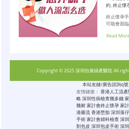
約
,
終止懷
終止懷孕
可能會面臨
Read Mor
Copyright © 2025
深圳怡康婦產醫院
All rig
本站友鏈/廣告諮詢q號：6
友情鏈接：
香港人工流產
略
深圳性病檢查幾多錢
幾耐
家計會終止懷孕
家
港藥流
香港堕胎
深圳落
手術
家計會婦科檢查
深
割包皮
深圳包皮手術
深