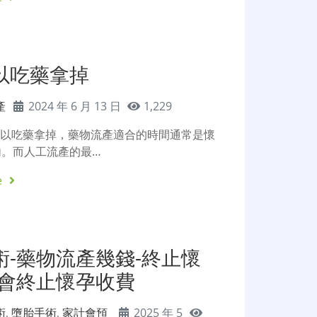
以吃藥拿掉
產
2024 年 6 月 13 日
1,229
可以吃藥拿掉，藥物流產適合的時間通常是懷
內。而人工流產的最…
e
術-藥物流產幾錢-終止懷
計會終止懷孕收費
術
,
墮胎手術
,
家計會預
2025 年 5