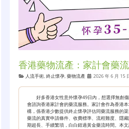
香港藥物流產：家計會藥流
人流手術
,
終止懷孕
,
藥物流產
2026 年 6 月 15
好多香港女性意外懷孕49日內，想選擇無創
會諮詢香港家計會的藥流服務。家計會作為香港本
構，係香港少數提供終止懷孕評估同藥流服務的渠
藥流的真實申請條件、收費標準、流程難度、隱藏
期超長、手續繁瑣，白白錯過黃金藥流時間。本文詳