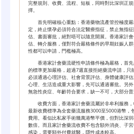
完整規則、收費、流程、短板，同時對比深圳正規
擇。
首先明確核心重點：香港藥物流產管控極度嚴
定，終止懷孕必須符合法定醫療指征，禁止無指征
估、書面審批，絕對唔可以隨意開展。香港家計會
估、轉介服務，僅對符合嚴格條件的早期妊娠人群
性都可以申請，門檻極高。
香港家計會藥流硬性申請條件極為嚴格，首先
的標準更加嚴格，超過7週直接拒絕藥流申請，只
必須通過心理評估、社會背景評估、身體健康評估
心理、生活造成重大影響，先可以通過審批。另外
無急性炎症、年齡符合要求，缺一不可，大部分普
收費方面，香港家計會藥流屬於非牟利服務，收
最新收費標準為全套藥流服務3000至5000港幣
費用。看似比私家手術幾萬港幣平價，但對比深圳8
數倍。而且家計會藥流收費不包含額外消炎、子宮
感染，需要額外付費就醫，隱性成本較高。