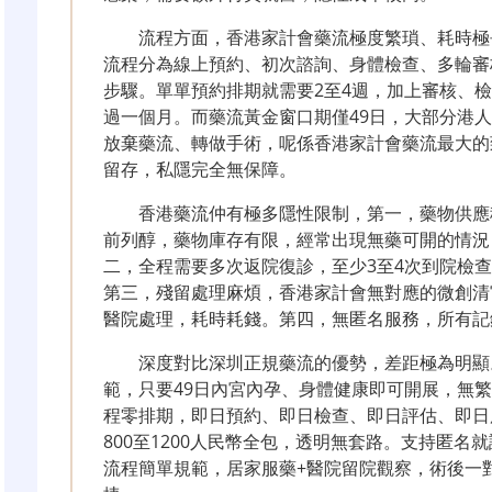
流程方面，香港家計會藥流極度繁瑣、耗時極
流程分為線上預約、初次諮詢、身體檢查、多輪審
步驟。單單預約排期就需要2至4週，加上審核、
過一個月。而藥流黃金窗口期僅49日，大部分港
放棄藥流、轉做手術，呢係香港家計會藥流最大的
留存，私隱完全無保障。
香港藥流仲有極多隱性限制，第一，藥物供應
前列醇，藥物庫存有限，經常出現無藥可開的情況
二，全程需要多次返院復診，至少3至4次到院檢
第三，殘留處理麻煩，香港家計會無對應的微創清
醫院處理，耗時耗錢。第四，無匿名服務，所有記
深度對比深圳正規藥流的優勢，差距極為明顯
範，只要49日內宮內孕、身體健康即可開展，無
程零排期，即日預約、即日檢查、即日評估、即日
800至1200人民幣全包，透明無套路。支持匿
流程簡單規範，居家服藥+醫院留院觀察，術後一