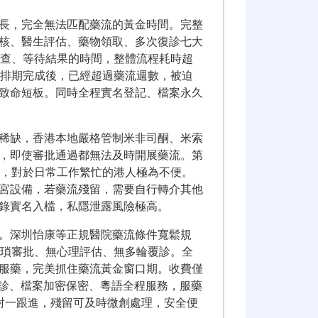
長，完全無法匹配藥流的黃金時間。完整
核、醫生評估、藥物領取、多次復診七大
檢查、等待結果的時間，整體流程耗時超
人排期完成後，已經超過藥流週數，被迫
致命短板。同時全程實名登記、檔案永久
稀缺，香港本地嚴格管制米非司酮、米索
，即使審批通過都無法及時開展藥流。第
查，對於日常工作繁忙的港人極為不便。
宮設備，若藥流殘留，需要自行轉介其他
錄實名入檔，私隱泄露風險極高。
。深圳怡康等正規醫院藥流條件寬鬆規
繁瑣審批、無心理評估、無多輪覆診。全
服藥，完美抓住藥流黃金窗口期。收費僅
名就診、檔案加密保密、粵語全程服務，服藥
對一跟進，殘留可及時微創處理，安全便