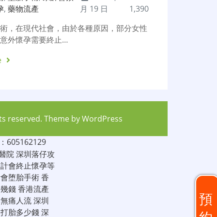
孕
,
藥物流產
月 19 日
1,390
手術，在現代社會，由於各種原因，部分女性
意外懷孕需要終止…
e
hts reserved. Theme by
WordPress
05162129
醫院
深圳落仔攻
家計會終止懷孕等
計會堕胎手術
香
仔幾錢
香港流產
預
圳無痛人流
深圳
圳打胎多少錢
深