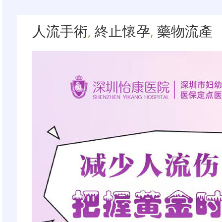
人流手術
,
終止懷孕
,
藥物流產