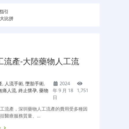
指引
格大比拼
工流產-大陸藥物人工流
產
,
人流手術
,
墮胎手術
,
2024
無痛人流
,
終止懷孕
,
藥物
年 9 月 18
1,751
日
人工流產，深圳藥物人工流產的費用受多種因
括醫療服務質量、…
e