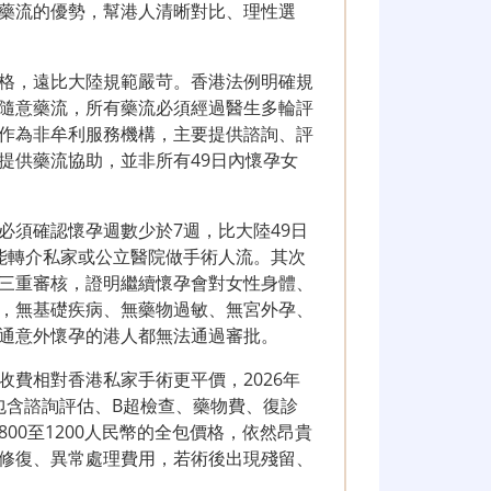
藥流的優勢，幫港人清晰對比、理性選
格，遠比大陸規範嚴苛。香港法例明確規
隨意藥流，所有藥流必須經過醫生多輪評
作為非牟利服務機構，主要提供諮詢、評
提供藥流協助，並非所有49日內懷孕女
必須確認懷孕週數少於7週，比大陸49日
能轉介私家或公立醫院做手術人流。其次
三重審核，證明繼續懷孕會對女性身體、
，無基礎疾病、無藥物過敏、無宮外孕、
通意外懷孕的港人都無法通過審批。
費相對香港私家手術更平價，2026年
，包含諮詢評估、B超檢查、藥物費、復診
00至1200人民幣的全包價格，依然昂貴
修復、異常處理費用，若術後出現殘留、