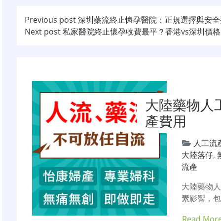
文
Previous post
深圳藥流終止懷孕醫院：正規選擇與安全
Next post
私家醫院終止懷孕收費最平？香港vs深圳價
章
导
航
大陸藥物人
產費用
人工流
大陸落仔
,
流產
大陸藥物
素影響，包
Read Mor