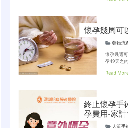
懷孕幾周可
藥物流
懷孕幾週
孕49天之
Read Mor
終止懷孕手
孕費用-家
人流手