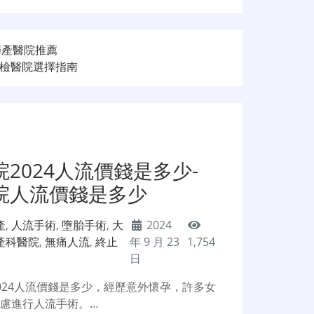
婦產醫院推薦
檢醫院選擇指南
2024人流價錢是多少-
院人流價錢是多少
產
,
人流手術
,
墮胎手術
,
大
2024
產科醫院
,
無痛人流
,
終止
年 9 月 23
1,754
日
024人流價錢是多少，經歷意外懷孕，許多女
慮進行人流手術。…