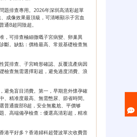
題排查專用。2026年深圳高清彩超單
先進、成像效果最頂級，可清晰顯示子宮血
普通B超同陰超。
准，可排查極細微嘅子宮病變、卵巢異
診斷。缺點：價格最高、常規基礎檢查無
性質排查、子宮畸形確認、反覆流產病因
礎檢查無需選擇彩超，避免過度消費、浪
，避免盲目消費。第一，早期意外懷孕確
中、精准度最高、無需憋尿、節省時間。
選普通腹部B超，安全無尷尬、平價够
題、高端備孕檢查：優選高清彩超，精准
香港平好多？香港婦科超聲波單次收費普