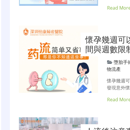
Read Mor
懷孕幾週可
間與週數限
墮胎手
物流產
懷孕幾週可
發現意外懷
Read Mor