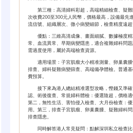
第三種：高清婦科彩超，高端精細檢查、疑難問
次收費200至300元人民幣，價格最高，設備最
流信號、組織層次、微小病變細節，檢查精度遠超
優點：三維高清成像、畫面細膩、數據極度精
常、血流異常、早期病變隱患，適合複雜婦科問題
需過度使用，屬於高端檢查資源。
適用場景：子宮肌瘤大小精准測量、卵巢囊腫
排查、婦科疑難病變篩查、高端備孕體檢。普通基
費預算。
接下來為港人總結精准選型攻略，慳錢又準確
認、術後復查、常規婦科體檢：優選陰超，價格適
第二，無性生活、害怕侵入檢查、大月份檢查：優
用。第三，排查子宮肌瘤、卵巢囊腫、疑難婦科問
排查隱患。
同時解答港人常見疑問：點解深圳私立檢查比