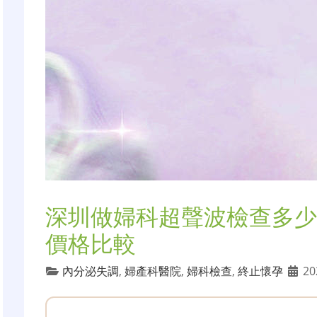
深圳做婦科超聲波檢查多少
價格比較
內分泌失調
,
婦產科醫院
,
婦科檢查
,
終止懷孕
20