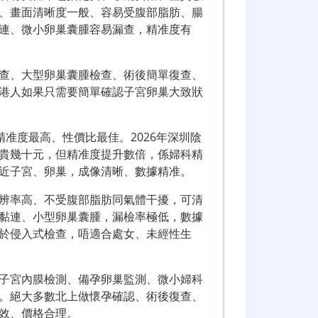
、畫面清晰度一般、容易受腹部脂肪、腸
連、微小卵巢囊腫容易漏查，精准度有
查、大型卵巢囊腫檢查、術後簡單復查、
港人如果只需要簡單確認子宮卵巢大致狀
准度最高、性價比最佳。2026年深圳陰
B超貴幾十元，但精准度提升數倍，係婦科精
近子宮、卵巢，成像清晰、數據精准。
辨率高、不受腹部脂肪同氣體干擾，可清
黏連、小型卵巢囊腫，漏檢率極低，數據
於侵入式檢查，唔適合處女、未經性生
子宮內膜檢測、備孕卵巢監測、微小婦科
。絕大多數北上做懷孕確認、術後復查、
效、價格合理。