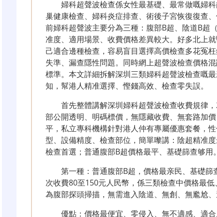
婦科超聲波檢查係女性最基礎、最常做嘅婦科
巢健康檢查、婦科炎症排查、術後子宮恢復復查、
前婦科超聲波主要分為三種：腹部B超、陰道B超
准度、適用場景、收費價格差異較大。好多北上就
己適合邊種檢查，容易盲目選擇高價檢查多花冤枉
失準、漏查隱性問題。同時網上超聲波檢查價格混亂
標準。本文詳細拆解深圳三類婦科超聲波檢查嘅最
知，幫港人精准選擇、慳錢高效、檢查零失誤。
首先整體講解深圳婦科超聲波檢查收費規律，2
部公開透明、明碼標價，無隱藏收費、無套路加價
平，私立專科機構針對港人仲有專屬優惠套餐，性
型、設備精度、檢查部位，簡單嚟講：陰超精准度
檢查首選；普通腹部B超價格最平、基礎篩查够用
第一種：普通腹部B超，價格最亲民、基礎篩查
次收費80至150元人民幣，係三類檢查中價格最
為腹部探頭掃描，無需進入陰道、無創、無尷尬、
優點：價格最便宜、零侵入、無不適感、適合