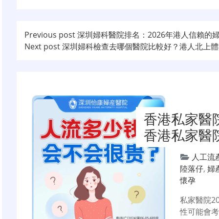
文
Previous post
深圳婦科醫院排名：2026年港人信賴的
Next post
深圳婦科檢查去哪個醫院比較好？港人北上體
章
导
航
香港私家醫院
香港私家醫
人工流
陸落仔
,
婦
懷孕
私家醫院2
性可能會考