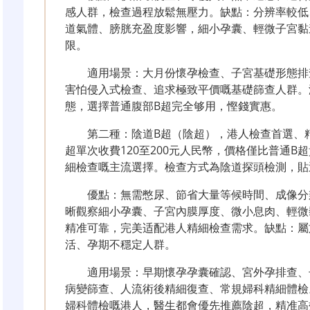
感人群，檢查過程放鬆無壓力。缺點：分辨率較低
道氣體、膀胱充盈度影響，細小孕囊、輕微子宮黏
限。
適用場景：大月份懷孕檢查、子宮基礎形態排
害怕侵入式檢查、追求極致平價嘅基礎篩查人群。
態，選擇普通腹部B超完全够用，慳錢實惠。
第二種：陰道B超（陰超），港人檢查首選、精
超單次收費120至200元人民幣，價格僅比普通
細檢查嘅主流選擇。檢查方式為陰道探頭檢測，貼
優點：無需憋尿、節省大量等候時間、成像分
晰觀察細小孕囊、子宮內膜厚度、微小息肉、輕微
精准可靠，完美适配港人精細檢查需求。缺點：屬
活、孕期不穩定人群。
適用場景：早期懷孕孕囊確認、宮外孕排查、
病變篩查、人流術後精細復查、常規婦科精細體檢
婦科體檢嘅港人，醫生都會優先推薦陰超，精准高