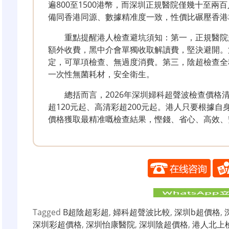
遍800至1500港幣，而深圳正規醫院僅幾十至
備同香港同源、數據精准度一致，性價比碾壓香港
重點提醒港人檢查避坑須知：第一，正規醫院
額外收費，黑中介會單獨收取解讀費，堅決避開。
定，可單項檢查、無過度消費。第三，陰超檢查全
一次性無菌耗材，安全衛生。
總括而言，2026年深圳婦科超聲波檢查價格
超120元起、高清彩超200元起。港人只要根據
價格獲取最精准嘅檢查結果，慳錢、省心、高效、
Tagged
B超陰超彩超
,
婦科超聲波比較
,
深圳b超價格
,
深圳彩超價格
,
深圳怡康醫院
,
深圳陰超價格
,
港人北上