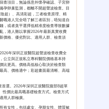
篩查項目，無論係意外懷孕確認、子宮卵
備孕卵巢監測，都離不開超聲波檢查。目
（陰超）、高清彩超，三者檢查原理、精
醫嘅港人完全唔了解三者區別，唔知道自
錢，或者貪平選擇低精准度檢查導致數據
，港人難以掌握2026年最新真實收費
新價格、優劣對比、適用人群、檢查須
026年深圳正規醫院超聲波檢查收費全
，公立與正規私立專科醫院價格基本持
價比更高。價格高低核心取決於檢查類
最高、價格適中；彩超畫面最清晰、高端
。
首選。2026年深圳正規醫院腹部B超單
低、性價比最高嘅基礎檢查方式。檢查方式
適用人群極廣。
所有女性，包括處女、孕期女性、體質敏