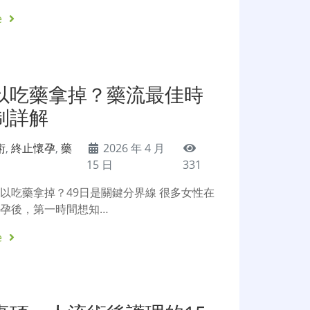
e
以吃藥拿掉？藥流最佳時
制詳解
術
,
終止懷孕
,
藥
2026 年 4 月
15 日
331
以吃藥拿掉？49日是關鍵分界線 很多女性在
孕後，第一時間想知…
e