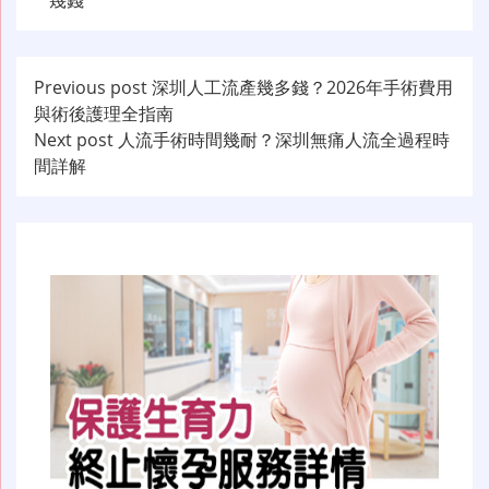
幾錢
文
Previous post
深圳人工流產幾多錢？2026年手術費用
與術後護理全指南
章
Next post
人流手術時間幾耐？深圳無痛人流全過程時
导
間詳解
航