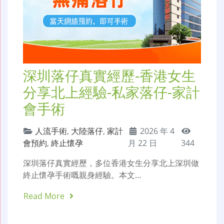
深圳落仔真實經歷-香港女生
分享北上經驗-私家落仔-家計
會手術
人流手術
,
大陸落仔
,
家計
2026 年 4
會預約
,
終止懷孕
月 22 日
344
深圳落仔真實經歷，多位香港女生分享北上深圳做
終止懷孕手術嘅親身經驗。本文…
Read More