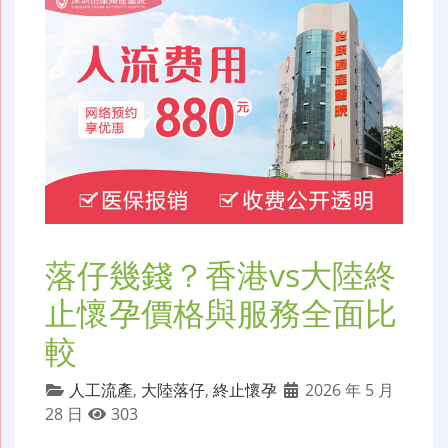
落仔幾錢？香港vs大陸終
止懷孕價格與服務全面比
較
人工流產
,
大陸落仔
,
終止懷孕
2026 年 5 月
28 日
303