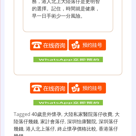
務，港人北上大陸落仔是更明智
的選擇。記住，時間就是健康，
早一日手術少一分風險。
Tagged
40歲意外懷孕
,
大陸私家醫院落仔收費
,
大
陸落仔幾錢
,
家計會落仔
,
深圳怡康醫院
,
深圳落仔
幾錢
,
港人北上落仔
,
終止懷孕價格比較
,
香港落仔