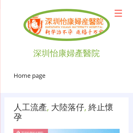
深圳怡康婦產醫院
Home page
人工流產
,
大陸落仔
,
終止懷
孕