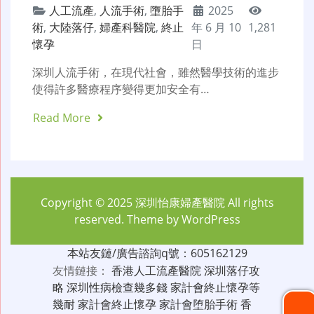
人工流產
,
人流手術
,
墮胎手
2025
術
,
大陸落仔
,
婦產科醫院
,
終止
年 6 月 10
1,281
懷孕
日
深圳人流手術，在現代社會，雖然醫學技術的進步
使得許多醫療程序變得更加安全有…
Read More
Copyright © 2025
深圳怡康婦產醫院
All rights
reserved. Theme by
WordPress
本站友鏈/廣告諮詢q號：605162129
友情鏈接：
香港人工流產醫院
深圳落仔攻
略
深圳性病檢查幾多錢
家計會終止懷孕等
幾耐
家計會終止懷孕
家計會堕胎手術
香