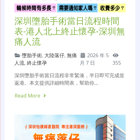
深圳墮胎手術當日流程時間
表-港人北上終止懷孕-深圳無
痛人流
墮胎手術
,
大陸落仔
,
無痛
2026 年 5
人流
,
終止懷孕
月 7 日
355
深圳墮胎手術當日流程非常緊湊，半日即可完成並
返港。本文提供詳細時間表，幫助你…
Read More