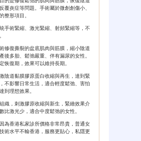
目的是修復鬆弛的肌肉與筋膜，恢復陰道
反覆炎症等問題。手術屬於微創創傷小、
的整形項目。
統手術緊縮、激光緊縮、射頻緊縮等，不
。
術修復撕裂的盆底肌肉與筋膜，縮小陰道
產後多胎、鬆弛嚴重、伴有漏尿的女性。
定恢復期，效果可以維持長期。
激陰道黏膜膠原蛋白收縮與再生，達到緊
，不影響日常生活，適合輕度鬆弛、害怕
達到理想效果。
組織，刺激膠原收縮與新生，緊緻效果介
數比激光少，適合中度鬆弛的女性。
因為香港私家診所價格非常昂貴，普通女
技術水平不輸香港，服務更貼心，私隱更