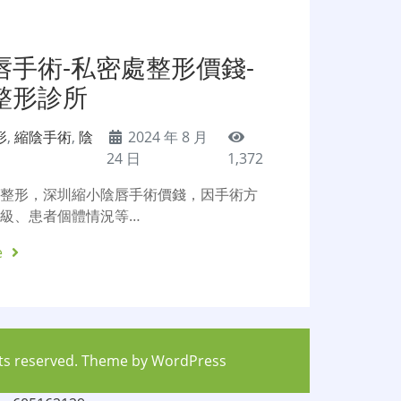
唇手術-私密處整形價錢-
整形診所
形
,
縮陰手術
,
陰
2024 年 8 月
24 日
1,372
處整形，深圳縮小陰唇手術價錢，因手術方
級、患者個體情況等…
e
hts reserved. Theme by
WordPress