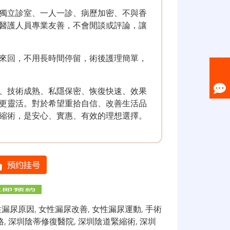
獨立診室、一人一診、病歷加密、不與香
醫護人員專業友善，不會閒談或評論，讓
來回，不用長時間停留，術後護理簡單，
、技術成熟、私隱保密、恢復快速、效果
更靈活。對於希望重拾自信、改善生活品
縮術，是安心、實惠、有效的理想選擇。
性漏尿原因
,
女性漏尿改善
,
女性漏尿運動
,
手術
格
,
深圳陰蒂修復醫院
,
深圳陰道緊縮術
,
深圳