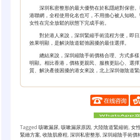
深圳私密整形的最大優勢在於私隱絕對保密。
港聯網，全程使用化名也可，不用擔心被人知曉。
女性在完全放鬆的狀態下完成手術。
對於港人來說，深圳緊縮手術流程方便，即日
效果明顯，是解決陰道鬆弛困擾的最佳選擇。
總結來說，深圳縮陰手術價格合理、方式多樣
明顯。相比香港，價格更親民、服務更貼心、選擇
質、解決產後困擾的港女來說，北上深圳做陰道緊
Tagged
咳嗽漏尿
,
咳嗽漏尿原因
,
大陸陰道緊縮術
,
女
緊緻方案
,
收陰肌療程
,
深圳私密整形
,
深圳縮陰手術價