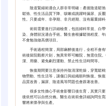
陰道緊縮術適合人群非常明確：產後陰道鬆弛
鬆弛、性生活品質下降、咳嗽或跳躍時漏尿、反覆
性。只要成年、非孕期、非月經期、沒有嚴重婦科
術前需要進行詳細檢查，包括婦科常規、白帶
染、身體狀況適合手術。醫生會根據鬆弛程度、年
不會勉強做高價項目。
手術過程簡潔，局部麻醉後進行，全程不會有明顯
術後留院觀察片刻，無異常即可離院，無需住院。
潔、用藥、避免劇烈運動、禁止性生活時間等。
恢復期間要注意保持外陰清潔乾燥，穿寬鬆棉
物勞動、性生活等，讓傷口與組織順利恢復。恢復
品質改善，漏尿、陰道風等問題也會跟著改善。
很多女性擔心手術會影響日後生育，其實只要
後依然可以自然分娩。醫生在術前會詳細詢問生育
響將來懷孕與生產。