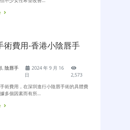
但不少女性希望改善…
e
手術費用-香港小陰唇手
形
,
陰唇手
2024 年 9 月 16
日
2,573
唇手術費用，在深圳進行小陰唇手術的具體費
據多個因素而有所…
e