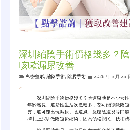
深圳縮陰手術價格幾多？陰
咳嗽漏尿改善
私密整形
,
縮陰手術
,
陰唇手術
2026 年 5 月 25
深圳縮陰手術價格幾多？陰道鬆弛是不少女性
年齡增長、還是性生活次數較多，都可能導致陰道
質，還可能出現漏尿、陰道風、反覆陰道炎等問題
擇北上深圳做陰道緊縮術，因為價格親民、技術成