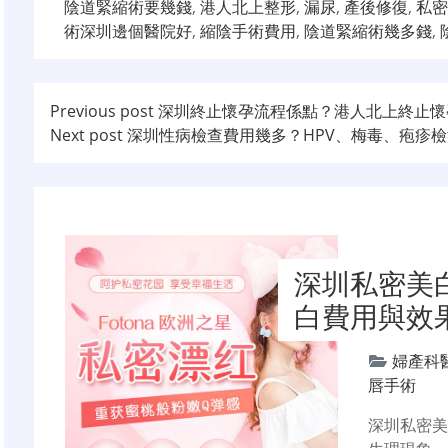
陰道緊縮術要幾錢
,
港人北上整形
,
漏尿
,
產後修復
,
私密
術深圳邊個醫院好
,
縮陰手術費用
,
陰道緊縮術幾多錢
,
文
Previous post
深圳終止懷孕流程係點？港人北上終止懷
Next post
深圳性病檢查費用幾多？HPV、梅毒、疱疹
章
导
航
深圳私密美
白費用與效
婦產科
唇手術
深圳私密美