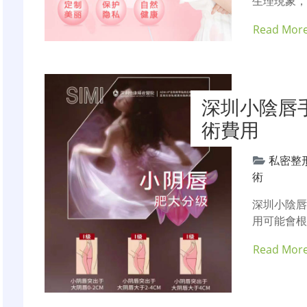
生理現象，
Read Mor
深圳小陰唇
術費用
私密整
術
深圳小陰
用可能會根
Read Mor