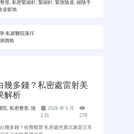
整形
,
私密緊縮針
,
緊縮針
,
緊致陰道
,
縮陰手
陰道鬆弛
孕-私家醫院落仔
檢測價格
白幾多錢？私密處雷射美
果解析
醫院
,
私密整形
,
陰
2026 年 6 月
2 日
278
白幾多錢？收費概覽 私密處色素沉澱是正常