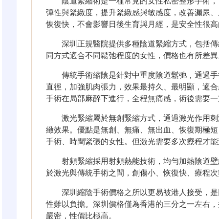
陰道緊縮術是一種常見的女性私密整形手術，
彈性與緊緻度，提升緊緻感與敏感度，改善漏尿、
恢復快，不會影響日後生育與月經，是安全性很高
深圳正規醫院提供多種陰道緊縮方式，包括傳
同方式適合不同鬆弛程度的女性，價格也有所差異
傳統手術縮陰是針對中重度陰道鬆弛，通過手
直徑，加強肌肉張力，效果最持久、最明顯，適合
手術在局部麻醉下進行，全程無痛感，術後需要一
激光緊縮屬於無創緊縮方式，通過激光作用刺
緻效果。優點是無創、無痛、無出血、恢復期極短
手術、時間緊張的女性。但激光需要多次療程才能
射頻緊縮採用射頻熱能技術，均勻加熱陰道壁
於激光與傳統手術之間，創傷小、恢復快、療程次
深圳縮陰手術價格之所以更易被港人接受，是
性難以負擔。深圳價格僅為香港的三分之一左右，
嚴密，性價比極高。