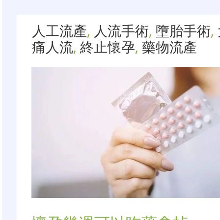
人工流產
,
人流手術
,
墮胎手術
,
痛人流
,
終止懷孕
,
藥物流產