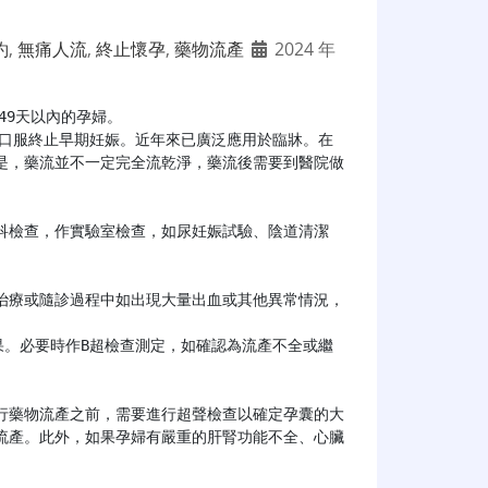
約
,
無痛人流
,
終止懷孕
,
藥物流產
2024 年
49天以內的孕婦。

是，藥流並不一定完全流乾淨，藥流後需要到醫院做
流產。此外，如果孕婦有嚴重的肝腎功能不全、心臟

