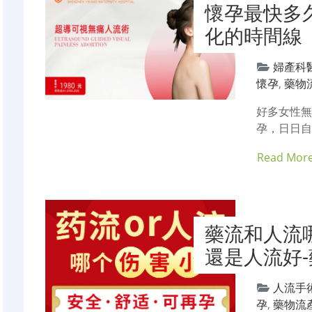
懷孕最快多
化的時間線
婦產科
懷孕
,
藥物
好多女性
孕，日日自
Read Mor
藥流和人流
還是人流好
人流手
孕
,
藥物流