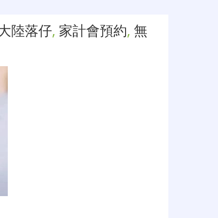
大陸落仔
,
家計會預約
,
無