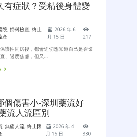
久有症狀？受精後身體變
醫院
,
婦科檢查
,
終止
2026 年 6
流產
月 15 日
217
無保護性同房後，都會迫切想知道自己是否懷
查、過度焦慮，但又…
e
哪個傷害小-深圳藥流好
-藥流人流區別
術
,
無痛人流
,
終止懷
2026 年 4
產
月 16 日
330