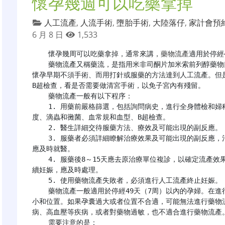
懷孕幾週可以吃藥拿掉
人工流產
,
人流手術
,
墮胎手術
,
大陸落仔
,
家計會預
6 月 8 日
1,533
    懷孕幾周可以吃藥拿掉，通常來講，
藥物流產
適用於停經
    藥物流產又稱藥流，是指用米非司酮片加米索前列醇藥物口服終止早期妊娠。近年來已廣泛應用於臨牀。在
懷孕早期不須手術、而用打針或服藥的方法達到人工流產。但
B超檢查，看是否需要做清宮手術，以免子宮內有殘留。

    藥物流產一般有以下程序：

    1. 用藥前嚴格篩選，包括詢問病史，進行全身體檢和婦科檢查，作實驗室檢查，如尿妊娠試驗、陰道清潔
度、滴蟲和黴菌、血常規和血型、B超檢查。

    2. 醫生詳細交待服藥方法、療效及可能出現的副反應。

    3. 服藥者必須詳細瞭解治療效果及可能出現的副反應，治療或隨診過程中如出現大量出血或其他異常情況，
應及時就醫。

    4. 服藥後8～15天應去原治療單位複診，以確定流產效果。必要時作B超檢查測定，如確認為流產不全或繼
續妊娠，應及時處理。

    5. 使用藥物流產失敗者，必須進行人工流產終止妊娠。

    藥物流產一般適用於停經49天（7周）以內的孕婦。在進行藥物流產之前，需要進行超聲檢查以確定孕囊的大
小和位置。如果孕囊過大或者位置不合適，可能無法進行藥物
病、高血壓等疾病，或者對藥物過敏，也不適合進行藥物流產。
    需要注意的是：
