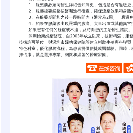
    1. 服藥前必須向醫生詳細告知病史，包括是否有過敏史、出血傾向、心臟疾病、肝腎疾病等。

    2. 服藥後要嚴格按醫囑進行復查，確保流產效果和身體恢復情況。

    3. 在服藥期間和之後一段時間內（通常為2周），應避免性行為和使用衞生棉條，以減少感染的風險。

    4. 如果在服藥後出現嚴重的腹痛、大量出血或其他異常症狀，應立即就醫。

    如果您有任何的疑慮或不適，及時向您的主治醫生諮詢。

    深圳怡康婦產醫院，自2003年成立以來，技術精湛，服務貼心，信譽卓著。作為市醫保定點醫院，母嬰保健
技術許可單位，與深圳市婦幼保健院等建立輔助生殖專科聯盟
特色科室，優化服務流程，為患者提供便捷就醫體驗。同時，
擇怡康，就是選擇專業、關懷和温馨的醫療家園。