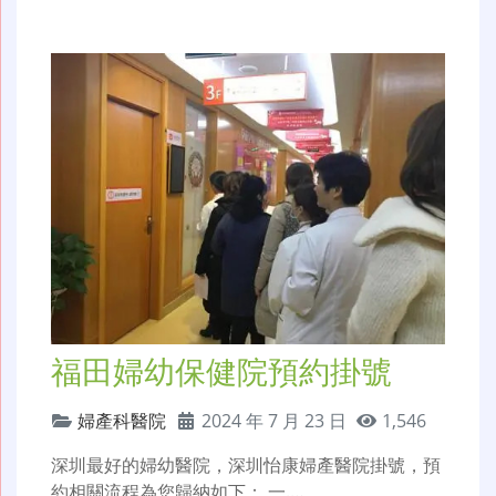
福田婦幼保健院預約掛號
婦產科醫院
2024 年 7 月 23 日
1,546
深圳最好的婦幼醫院，深圳怡康婦產醫院掛號，預
約相關流程為您歸納如下： 一.…