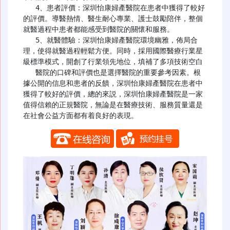
   4、患者評價：深圳怡康婦產醫院在患者中獲得了較好
的評價。導醫熱情、醫生耐心專業、護士鼓勵陪伴，整個
就醫過程中患者都能感受到醫院的關懷和服務。

   5、就醫體驗：深圳怡康婦產醫院環境幽雅，佈局合
理，使得就醫過程輕鬆方便。同時，採用國際醫療行業星
級標準模式，開創了行業領先地位，填補了多項技術空白

   醫院的口碑和評價也是選擇醫院的重要參考因素。根
據公開的信息和患者的反饋，深圳怡康婦產醫院在患者中
獲得了較好的評價，總的來説，深圳怡康婦產醫院是一家
值得信賴的正規醫院，無論是在醫療技術、服務質量還是
在社會公益方面都有着良好的表現。