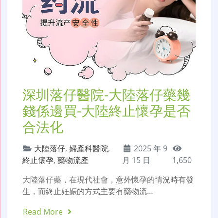
深圳落仔醫院-大陸落仔藥幾
錢係邊買-大陸終止懷孕是否
合法化
大陸落仔
,
婦產科醫院
,
2025 年 9
終止懷孕
,
藥物流產
月 15 日
1,650
大陸落仔藥，在現代社會，意外懷孕的情況時有發
生，而終止妊娠的方式主要有藥物流…
Read More