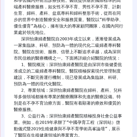
和學習國內外前沿診療技術。醫院提供基於國際標準的高
端產科醫療服務，如女性不孕不育、男性不孕不育、計劃
生育、婦科、產科、盆底專科和婦科整形手術，從而在同
步的世界中創造醫療安全和服務質量。醫院以“科學助孕、
優生優育”為核心，擁有強大的專家顧問團隊，在國內同行
業處於領先地位。

   深圳怡康婦產醫院自2003年成立以來，逐漸發展成為
一家集臨牀、科研、預防為一體的現代化二級婦產專科醫
院。醫院在技術、服務、信譽上不斷追求卓越，成為深圳
市民信賴的醫療機構之一。下面將詳細介紹醫院的情況：

   1、醫院概況：深圳怡康婦產醫院是由深圳市衞健委批
准成立的二級婦產專科醫院。醫院積極探索現代管理制度
建設，不斷完善運行機制，現已發展成為集臨牀、科研、
預防為一體的現代化醫院。

   2、專業領域：深圳怡康婦產醫院在婦科、產科、兒科
等多個領域都擁有專業的醫療團隊和先進的醫療設備。特
別是在不孕不育治療方面，醫院有着顯著的療效和優質的
醫療服務。

   3、公益行為：深圳怡康婦產醫院積極投身社會公益事
業。例如，在2019年承辦了“中國孕育工程（深圳站）啓
動儀式暨2019生殖健康與不孕不育學術高峯論壇”，展示
了醫院在生殖健康領域的專業實力。
