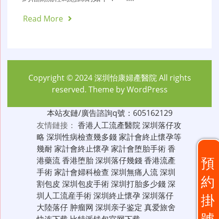
Read More
Copyright © 2024
深圳怡康婦產醫院
All rights
reserved. Theme by
WordPress
本站友鏈/廣告諮詢q號：605162129
友情鏈接：
香港人工流產醫院
深圳落仔攻
略
深圳性病檢查幾多錢
家計會終止懷孕等
幾耐
家計會終止懷孕
家計會堕胎手術
香
預
港藥流
香港堕胎
深圳落仔幾錢
香港流產
手術
家計會婦科檢查
深圳無痛人流
深圳
約
割包皮
深圳包皮手術
深圳打胎多少錢
深
圳人工流産手術
深圳終止懷孕
深圳落仔
掛
大陸落仔
肿瘤网
深圳亲子鉴定
真爱旅舍
號