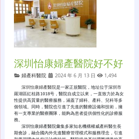
深圳怡康婦產醫院好不好
婦產科醫院
2024 年 6 月 13 日
1,494
深圳怡康婦產醫院
是一家正規醫院，地址位于深圳市
羅湖區紅桂路1018号，醫院自成立以來，一直致力於為女
性提供高質量的醫療服務，涵蓋了婦科、產科、兒科等多
個領域。同時，醫院也引進了先進的醫療設備和技術，擁
有一支專業的醫療團隊，能夠為患者提供個性化的診療服
務。

   深圳怡康婦產醫院彙集多家知名機構權威產科醫生長
期會診，融合國內外先進醫療管理模式和服務理念，引進