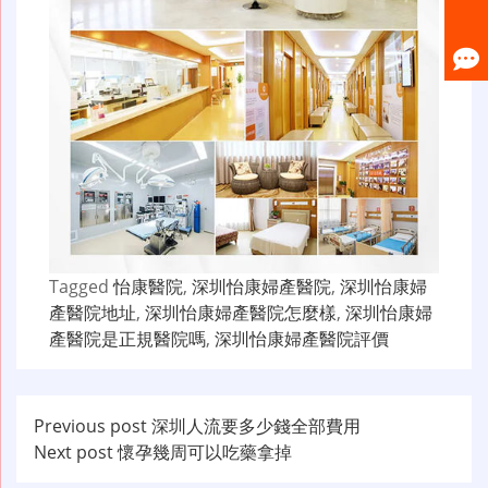
Tagged
怡康醫院
,
深圳怡康婦產醫院
,
深圳怡康婦
產醫院地址
,
深圳怡康婦產醫院怎麼樣
,
深圳怡康婦
產醫院是正規醫院嗎
,
深圳怡康婦產醫院評價
文
Previous post
深圳人流要多少錢全部費用
Next post
懷孕幾周可以吃藥拿掉
章