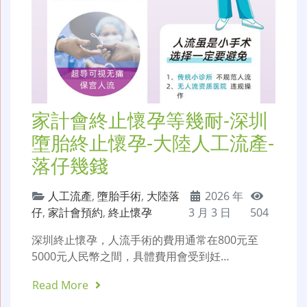
家計會終止懷孕等幾耐-深圳
墮胎終止懷孕-大陸人工流產-
落仔幾錢
人工流產
,
墮胎手術
,
大陸落
2026 年
仔
,
家計會預約
,
終止懷孕
3 月 3 日
504
深圳終止懷孕，人流手術的費用通常在800元至
5000元人民幣之間，具體費用會受到妊…
Read More