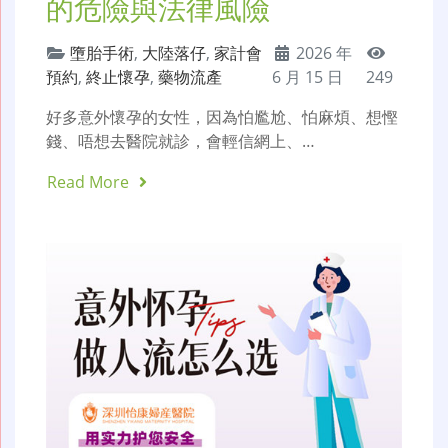
的危險與法律風險
墮胎手術
,
大陸落仔
,
家計會
2026 年
預約
,
終止懷孕
,
藥物流產
6 月 15 日
249
好多意外懷孕的女性，因為怕尷尬、怕麻煩、想慳
錢、唔想去醫院就診，會輕信網上、…
Read More