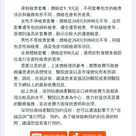
   孕前檢查套餐：價格從9.9元起，不同套餐包含的檢查
項目和服務有所不同，價格也會有所差異。

   女性不孕檢查套餐：價格從268元到898元不等，這些
套餐通常包括婦科檢查、優生優育檢查、甲狀腺檢查等，
原價則遠高於套餐價，顯示出較大的優惠幅度。

   男性不育檢查套餐：價格從268元到868元不等，同樣
包含性病檢查、感染免疫功能檢測等項目。

   全身體檢套餐：價格從898元起，適用於對身體各個部
位進行全面性檢查的需求。

   需要注意的是，上述價格僅供參考，實際收費可能會
根據患者的具體情況、醫院政策以及市場變化而有所調
整。因此，在就診前，建議患者直接諮詢醫院或查閲醫院
官方網站上的最新收費信息。

   綜上所述，深圳怡康婦產醫院在口碑和收費方面都表
現出較高的水平。醫院以患者為中心，致力於提供高質量
的醫療服務，並在收費方面保持透明和合理。

深圳怡康婦產醫院預約流程
：您可以通過點擊下方“在
線諮詢”進行問診、預約。為了確保能夠預約到合適的時
間，建議您提前進行預約。