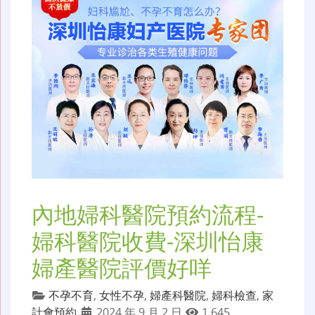
內地婦科醫院預約流程-
婦科醫院收費-深圳怡康
婦產醫院評價好咩
不孕不育
,
女性不孕
,
婦產科醫院
,
婦科檢查
,
家
計會預約
2024 年 9 月 2 日
1,645