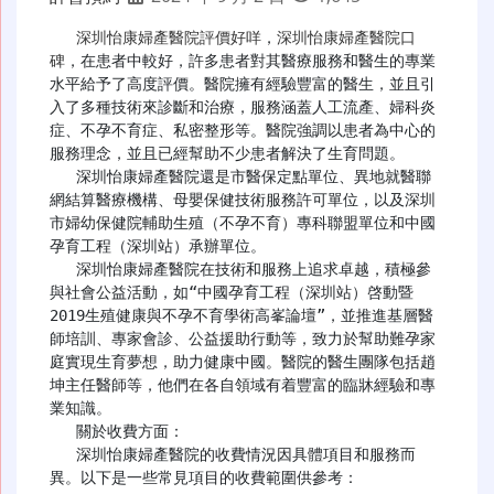
深圳怡康婦產醫院評價好咩
，
深圳怡康婦產醫院口
碑
，在患者中較好，許多患者對其醫療服務和醫生的專業
水平給予了高度評價。醫院擁有經驗豐富的醫生，並且引
入了多種技術來診斷和治療，服務涵蓋人工流產、婦科炎
症、不孕不育症、私密整形等。醫院強調以患者為中心的
服務理念，並且已經幫助不少患者解決了生育問題。

   深圳怡康婦產醫院還是市醫保定點單位、異地就醫聯
網結算醫療機構、母嬰保健技術服務許可單位，以及深圳
市婦幼保健院輔助生殖（不孕不育）專科聯盟單位和中國
孕育工程（深圳站）承辦單位。

   深圳怡康婦產醫院在技術和服務上追求卓越，積極參
與社會公益活動，如“中國孕育工程（深圳站）啓動暨
2019生殖健康與不孕不育學術高峯論壇”，並推進基層醫
師培訓、專家會診、公益援助行動等，致力於幫助難孕家
庭實現生育夢想，助力健康中國。醫院的醫生團隊包括趙
坤主任醫師等，他們在各自領域有着豐富的臨牀經驗和專
業知識。

   關於收費方面：

   深圳怡康婦產醫院的收費情況因具體項目和服務而
異。以下是一些常見項目的收費範圍供參考：
