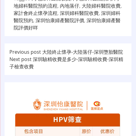
地婦科醫院預約流程
,
內地落仔
,
大陸婦科醫院收費
,
家計會終止懷孕流程
,
深圳婦科醫院收費
,
深圳婦科
醫院預約
,
深圳怡康婦產醫院評價
,
深圳怡康婦產醫
院評價好咩
文
Previous post
大陸終止懷孕-大陸落仔-深圳墮胎醫院
Next post
深圳驗精收費是多少-深圳驗精收費-深圳精
章
子檢查收費
导
航