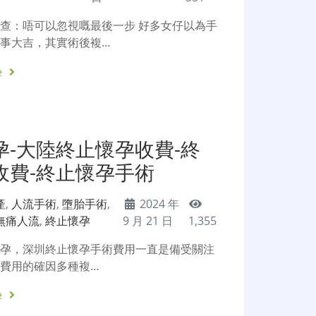
查：唔可以忽視嘅最後一步 好多女仔以為手
事大吉，其實術後複…
e
孕-大陸終止懷孕收費-終
收費-終止懷孕手術
產
,
人流手術
,
墮胎手術
,
2024 年
無痛人流
,
終止懷孕
9 月 21 日
1,355
懷孕，深圳終止懷孕手術費用一直是備受關注
費用的確因多種複…
e