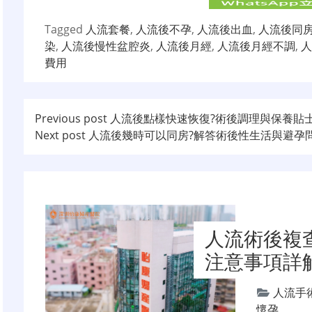
Tagged
人流套餐
,
人流後不孕
,
人流後出血
,
人流後同
染
,
人流後慢性盆腔炎
,
人流後月經
,
人流後月經不調
,
人
費用
文
Previous post
人流後點樣快速恢復?術後調理與保養貼
Next post
人流後幾時可以同房?解答術後性生活與避孕
章
导
航
人流術後複
注意事項詳
人流手
懷孕