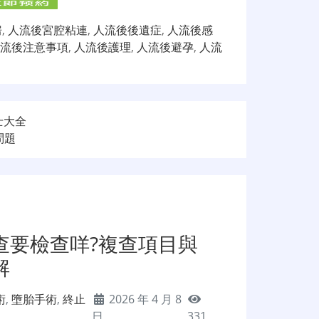
房
,
人流後宮腔粘連
,
人流後後遺症
,
人流後感
流後注意事項
,
人流後護理
,
人流後避孕
,
人流
士大全
問題
查要檢查咩?複查項目與
解
術
,
墮胎手術
,
終止
2026 年 4 月 8
日
331