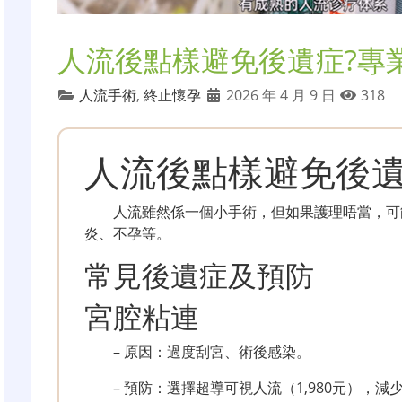
人流後點樣避免後遺症?專
人流手術
,
終止懷孕
2026 年 4 月 9 日
318
人流後點樣避免後
人流雖然係一個小手術，但如果護理唔當，可
炎、不孕等。
常見後遺症及預防
宮腔粘連
– 原因：過度刮宮、術後感染。
– 預防：選擇超導可視人流（1,980元），