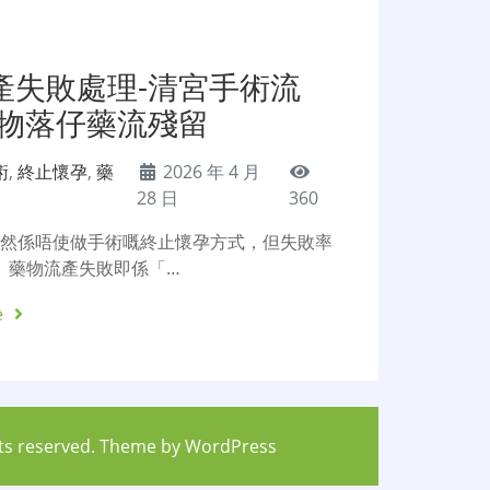
產失敗處理-清宮手術流
藥物落仔藥流殘留
術
,
終止懷孕
,
藥
2026 年 4 月
28 日
360
雖然係唔使做手術嘅終止懷孕方式，但失敗率
%。藥物流產失敗即係「…
e
hts reserved. Theme by
WordPress