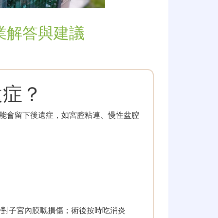
業解答與建議
遺症？
能會留下後遺症，如宮腔粘連、慢性盆腔
減少對子宮內膜嘅損傷；術後按時吃消炎