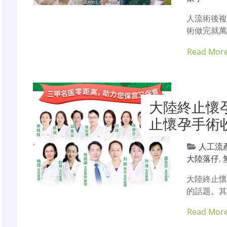
人流術後複
術做完就萬
Read Mor
大陸終止懷
止懷孕手術
人工流
大陸落仔
,
大陸終止
的話題。其
Read Mor