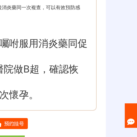
術後消炎藥同一次複查，可以有效預防感
囑咐服用消炎藥同促
醫院做B超，確認恢
次懷孕。