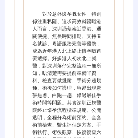
對於意外懷孕嘅女性，特別
係注重私隱、追求高效就醫嘅港
人而言，深圳憑藉臨近香港、通
關便捷、無長時間排期、支持匿
名就診、粵語服務完善等優勢，
成為近年港人北上終止懷孕嘅首
要選擇。好多港人初次北上就
醫，對深圳落仔完整流程一無所
知，唔清楚需要提前準備咩資
料、檢查要做幾耐、手術分邊幾
種、術後如何護理，容易出現緊
張焦慮、白跑一趟、錯過最佳手
術時間等問題。其實深圳正規醫
院終止懷孕流程標準規範、公開
透明，全程分為術前預約、全套
術前檢查、醫生評估定方案、手
術執行、術後觀察、恢復復查六