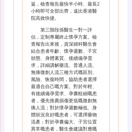
返，檢查報告最快半小時、最長2
小時即可全部出齊，遠比香港醫
院高效快捷。
第三階段係醫生一對一評
估，定制專屬終止懷孕方案。檢
查報告出來後，資深婦科醫生會
結合患者年齡、懷孕週數、子宮
狀態、身體素質、後續備孕需
求，詳細講解藥流、普通人流、
無痛微創人流三種方式嘅區別、
風險、恢復時間，協助患者選擇
最適合自己嘅方案。對於年輕、
有後續備孕需求、孕囊較細嘅患
者，優先推薦損傷更低嘅微創無
痛人流；對於懷孕週數極低、身
體狀況良好嘅患者，可選擇藥物
流產；對於孕囊偏大、子宮位置
異常嘅患者，醫生會建議對應嘅