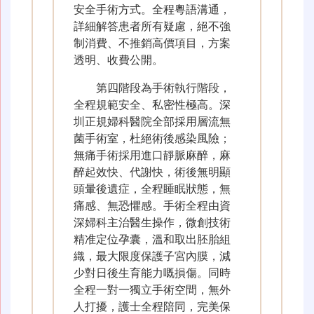
安全手術方式。全程粵語溝通，
詳細解答患者所有疑慮，絕不強
制消費、不推銷高價項目，方案
透明、收費公開。
第四階段為手術執行階段，
全程規範安全、私密性極高。深
圳正規婦科醫院全部採用層流無
菌手術室，杜絕術後感染風險；
無痛手術採用進口靜脈麻醉，麻
醉起效快、代謝快，術後無明顯
頭暈後遺症，全程睡眠狀態，無
痛感、無恐懼感。手術全程由資
深婦科主治醫生操作，微創技術
精准定位孕囊，溫和取出胚胎組
織，最大限度保護子宮內膜，減
少對日後生育能力嘅損傷。同時
全程一對一獨立手術空間，無外
人打擾，護士全程陪同，完美保