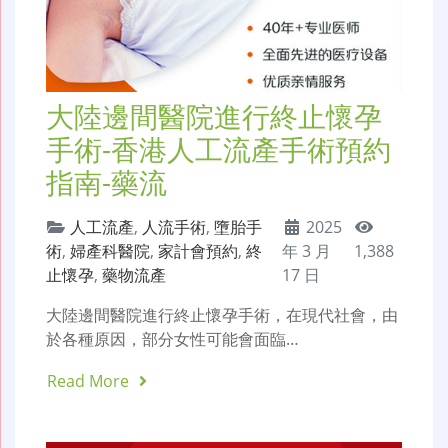
大陸邊間醫院進行終止懷孕
手術-香港人工流產手術預約
指南-藥流
人工流產
,
人流手術
,
墮胎手
2025
術
,
婦產科醫院
,
家計會預約
,
終
年 3 月
1,388
止懷孕
,
藥物流產
17 日
大陸邊間醫院進行終止懷孕手術，在現代社會，由
於各種原因，部分女性可能會面臨…
Read More