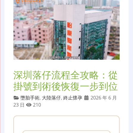
深圳落仔流程全攻略：從
掛號到術後恢復一步到位
墮胎手術
,
大陸落仔
,
終止懷孕
2026 年 6 月
23 日
210