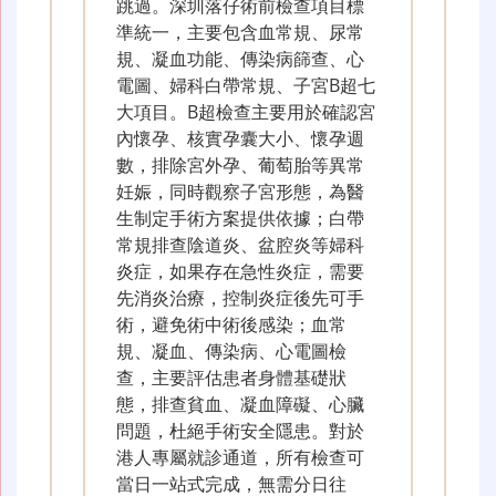
跳過。深圳落仔術前檢查項目標
準統一，主要包含血常規、尿常
規、凝血功能、傳染病篩查、心
電圖、婦科白帶常規、子宮B超七
大項目。B超檢查主要用於確認宮
內懷孕、核實孕囊大小、懷孕週
數，排除宮外孕、葡萄胎等異常
妊娠，同時觀察子宮形態，為醫
生制定手術方案提供依據；白帶
常規排查陰道炎、盆腔炎等婦科
炎症，如果存在急性炎症，需要
先消炎治療，控制炎症後先可手
術，避免術中術後感染；血常
規、凝血、傳染病、心電圖檢
查，主要評估患者身體基礎狀
態，排查貧血、凝血障礙、心臟
問題，杜絕手術安全隱患。對於
港人專屬就診通道，所有檢查可
當日一站式完成，無需分日往