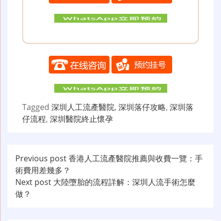
Tagged
深圳人工流產醫院
,
深圳落仔攻略
,
深圳落
仔流程
,
深圳醫院終止懷孕
文
Previous post
香港人工流產醫院推薦與收費一覽：手
術費用差幾多？
章
Next post
大陸墮胎的流程詳解：深圳人流手術怎麼
导
做？
航