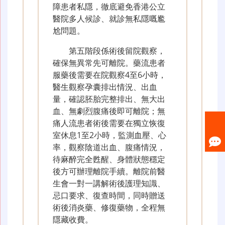
障患者私隱，徹底避免香港公立
醫院多人候診、就診無私隱嘅尷
尬問題。
第五階段係術後留院觀察，
確保無異常先可離院。藥流患者
服藥後需要在院觀察4至6小時，
醫生觀察孕囊排出情況、出血
量，確認胚胎完整排出、無大出
血、無劇烈腹痛後即可離院；無
痛人流患者術後需要在獨立恢復
室休息1至2小時，監測血壓、心
率，觀察陰道出血、腹痛情況，
待麻醉完全甦醒、身體狀態穩定
後方可辦理離院手續。離院前醫
生會一對一講解術後護理知識、
忌口要求、復查時間，同時贈送
術後消炎藥、修復藥物，全程無
隱藏收費。