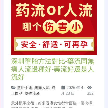
深圳墮胎方法對比-藥流同無
痛人流邊種好-藥流好還是人
流好
墮胎手術
,
無痛人流
,
終
2026 年 4
止懷孕
,
藥物流產
月 23 日
352
意外懷孕之後，好多香港女性都會面臨一個抉擇：