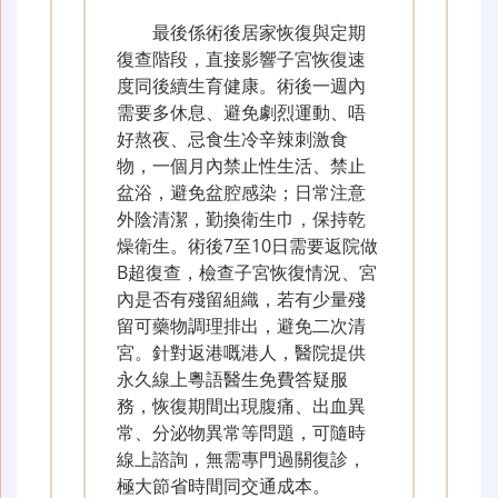
最後係術後居家恢復與定期
復查階段，直接影響子宮恢復速
度同後續生育健康。術後一週內
需要多休息、避免劇烈運動、唔
好熬夜、忌食生冷辛辣刺激食
物，一個月內禁止性生活、禁止
盆浴，避免盆腔感染；日常注意
外陰清潔，勤換衛生巾，保持乾
燥衛生。術後7至10日需要返院做
B超復查，檢查子宮恢復情況、宮
內是否有殘留組織，若有少量殘
留可藥物調理排出，避免二次清
宮。針對返港嘅港人，醫院提供
永久線上粵語醫生免費答疑服
務，恢復期間出現腹痛、出血異
常、分泌物異常等問題，可隨時
線上諮詢，無需專門過關復診，
極大節省時間同交通成本。