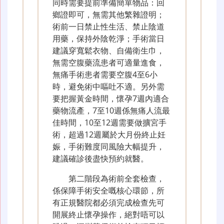
同時需要提前準備簡單物品：回
鄉證即可，無需其他繁雜證明；
術前一日禁止性生活、禁止陰道
用藥，保持外陰乾淨；手術當日
建議穿寬鬆衣物、自備衛生巾，
無需空腹藥流患者可適量進食，
無痛手術患者需要空腹4至6小
時，避免術中嘔吐不適。另外需
要把握黃金時間，懷孕7週內適合
藥物流產，7至10週係無痛人流最
佳時間，10至12週需要做擴宮手
術，超過12週屬於大月份終止妊
娠，手術難度同風險大幅提升，
建議確診後盡快預約就醫。
第二階段為術前全套檢查，
係保障手術安全嘅核心環節，所
有正規醫院都必須完成檢查先可
開展終止懷孕操作，絕對唔可以