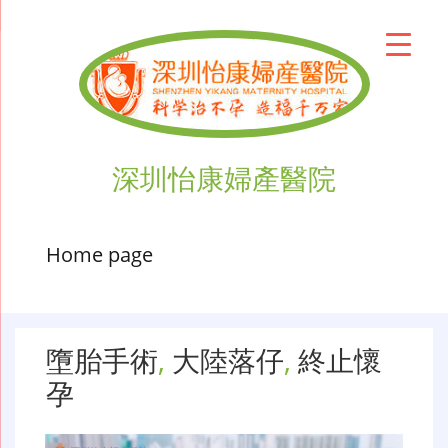
深圳怡康婦產醫院
Home page
墮胎手術
,
大陸落仔
,
終止懷
孕