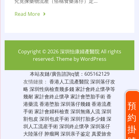
究竟揀藥物流產（俗稱食藥落仔）定…
Read More
Copyright © 2026
深圳怡康婦產醫院
All rights
reserved. Theme by
WordPress
本站友鏈/廣告諮詢q號：605162129
友情鏈接：
香港人工流產醫院
深圳落仔攻
略
深圳性病檢查幾多錢
家計會終止懷孕等
幾耐
家計會終止懷孕
家計會堕胎手術
香
預
港藥流
香港堕胎
深圳落仔幾錢
香港流產
手術
家計會婦科檢查
深圳無痛人流
深圳
約
割包皮
深圳包皮手術
深圳打胎多少錢
深
圳人工流産手術
深圳終止懷孕
深圳落仔
掛
大陸落仔
肿瘤网
深圳亲子鉴定
真爱旅舍