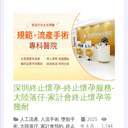
深圳終止懷孕-終止懷孕服務-
大陸落仔-家計會終止懷孕等
幾耐
人工流產
,
人流手術
,
墮胎手
2025
術
,
大陸落仔
,
家計會預約
,
終止
年 4 月
1,144