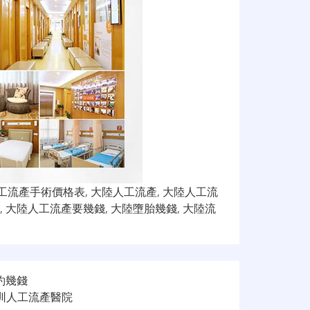
工流產手術價格表
,
大陸人工流產
,
大陸人工流
,
大陸人工流產要幾錢
,
大陸墮胎幾錢
,
大陸流
約幾錢
圳人工流產醫院