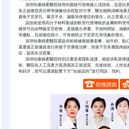
   深圳怡康婦產醫院採用內窺鏡可視無痛人流技術，這是比普通人流手術更為先進的新技術。在內窺鏡直視下，
加之超微型高分辨率攝像頭全程監控引導，醫生能夠清晰地看
避免子宮穿孔、吸宮不全、漏吸等併發症的發生，比之普通人流
   該技術使用高分子材料製成的軟管代替傳統的金屬材料管作為吸管，直徑小，可以進入子宮腔而不擴張子宮，
微管可自由彎曲至宮腔角，直接吸出孕囊。手術時間短，抽吸
等優點，且損傷也很小，可有效防止子宮穿孔等現象的發生。

   深圳怡康婦產醫院還提供術後修復能量套餐，如牛奶、點心等，幫助患者在空腹手術後儘快恢復體力。此外，
還通過正規儀器進行術後子宮康復治療，加速子宮各層肌肉組
症，提高生活質量。

   深圳怡康婦產醫院特別注重患者隱私保護，能提供私密便捷的就診環境，讓患者在輕鬆、安全的環境中完成手
術。醫院在人工流產方面憑藉其正規資質、先進技術、人性化
和好評，您可以通過點擊下方“在線諮詢”進行問診、預約。