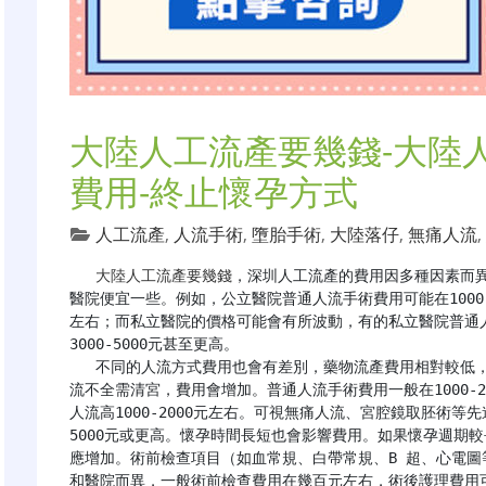
大陸人工流產要幾錢-大陸
費用-終止懷孕方式
人工流產
,
人流手術
,
墮胎手術
,
大陸落仔
,
無痛人流
,
大陸人工流產要幾錢
，深圳人工流產的費用因多種因素而
醫院便宜一些。例如，公立醫院普通人流手術費用可能在1000-2
左右；而私立醫院的價格可能會有所波動，有的私立醫院普通人
3000-5000元甚至更高。

   不同的人流方式費用也會有差別，藥物流產費用相對較低，可能在幾百元（包括檢查費、藥費等），但如果藥
流不全需清宮，費用會增加。普通人流手術費用一般在1000-
人流高1000-2000元左右。可視無痛人流、宮腔鏡取胚術等
5000元或更高。懷孕時間長短也會影響費用。如果懷孕週期
應增加。術前檢查項目（如血常規、白帶常規、B 超、心電
和醫院而異，一般術前檢查費用在幾百元左右，術後護理費用可