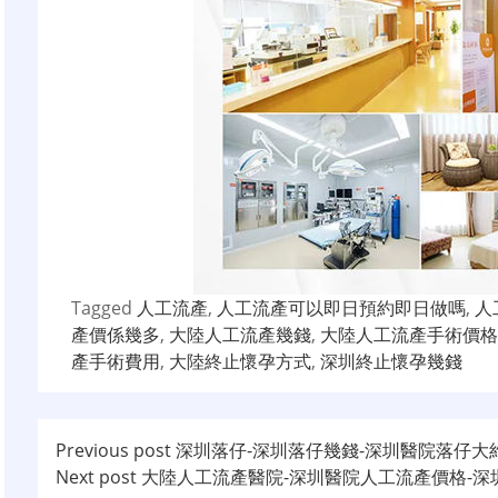
Tagged
人工流產
,
人工流產可以即日預約即日做嗎
,
人
產價係幾多
,
大陸人工流產幾錢
,
大陸人工流產手術價格
產手術費用
,
大陸終止懷孕方式
,
深圳終止懷孕幾錢
文
Previous post
深圳落仔-深圳落仔幾錢-深圳醫院落仔大
Next post
大陸人工流產醫院-深圳醫院人工流產價格-深