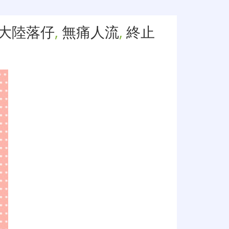
大陸落仔
,
無痛人流
,
終止