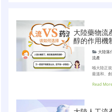
章
导
航
大陸藥物流
醇的作用機
大陸落
流產
喺大陸正規
最溫和、創
Read Mor
大陸人工流