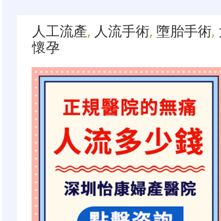
人工流產
,
人流手術
,
墮胎手術
,
懷孕