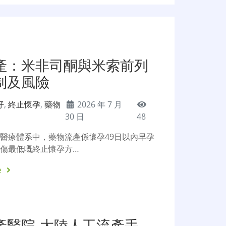
產：米非司酮與米索前列
制及風險
仔
,
終止懷孕
,
藥物
2026 年 7 月
30 日
48
醫療體系中，藥物流產係懷孕49日以內早孕
傷最低嘅終止懷孕方…
e
產醫院-大陸人工流產手