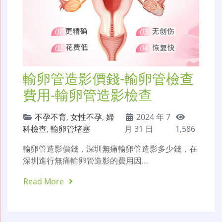
輸卵管造影價錢-輸卵管檢查
費用-輸卵管造影檢查
不孕不育
,
女性不孕
,
婦
2024 年 7
科檢查
,
輸卵管堵塞
月 31 日
1,586
輸卵管造影價錢，深圳無痛輸卵管造影多少錢，在
深圳進行無痛輸卵管造影的費用因…
Read More