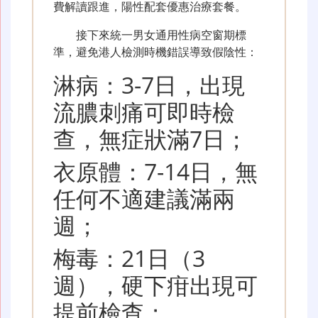
費解讀跟進，陽性配套優惠治療套餐。
接下來統一男女通用性病空窗期標
準，避免港人檢測時機錯誤導致假陰性：
淋病：3-7日，出現
流膿刺痛可即時檢
查，無症狀滿7日；
衣原體：7-14日，無
任何不適建議滿兩
週；
梅毒：21日（3
週），硬下疳出現可
提前檢查；