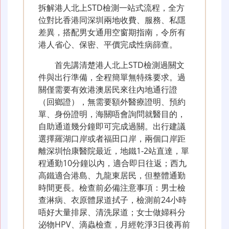
拆解港人北上STD檢測一站式流程，全方
位對比香港同深圳兩地收費、服務、私隱
差異，搭配男女通用空窗期指南，令所有
港人省心、保密、平價完成性病篩查。
首先講清楚港人北上STD檢測過關文
件與出行準備，全程簡單無特殊要求。過
關僅需要有效港澳居民來往內地通行證
（回鄉證），無需要額外醫療證明、預約
單、身份證明，海關唔會詢問就醫目的，
自助通道幾分鐘即可完成過關。出行建議
選擇羅湖口岸或者福田口岸，兩個口岸距
離深圳怡康醫院最近，地鐵1-2站直達，單
程通勤10分鐘以內，適合即日往返；西九
高鐵適合港島、九龍東居民，但整體通勤
時間更長。檢查前必備注意事項：男士檢
查淋病、衣原體尿道拭子，檢測前24小時
唔好大量排尿、清洗尿道；女士做婦科分
泌物HPV、滴蟲檢查，月經乾淨3日後再前