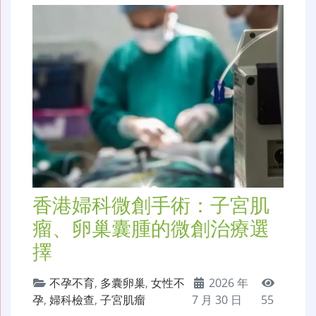
香港婦科微創手術：子宮肌
瘤、卵巢囊腫的微創治療選
擇
不孕不育
,
多囊卵巢
,
女性不
2026 年
孕
,
婦科檢查
,
子宮肌瘤
7 月 30 日
55