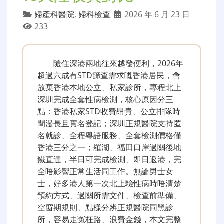
婦產科醫院
,
婦科檢查
2026 年 6 月 23 日
233
隨住深港兩地往來越發便利，2026年
超過六成有STD篩查需求嘅香港居民，會
放棄香港本地公立、私家診所，專程北上
深圳完成全套性病檢測，核心原因分三
點：香港私家STD收費昂貴、公立排隊時
間漫長且實名登記；深圳正規醫院支持匿
名就診、全程粵語服務、全套檢測價格僅
香港三分之一；羅湖、福田口岸過關後地
鐵直達，半日可完成檢測、即日返港，完
全唔影響正常生活同工作。無論男士女
士，好多港人第一次北上驗性病時唔清楚
預約方式、過關所需文件、檢查前準備、
空窗期規則、點樣分辨正規醫院同黑診
所，容易走冤枉路、浪費金錢，本文完整