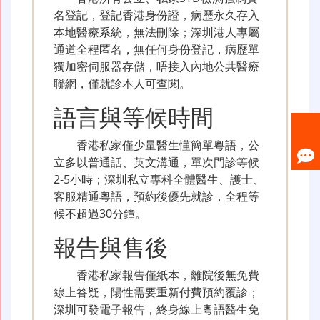
名登記，登記香港身份證，病歷永久存入
本地醫療系統，無法刪除；深圳港人專屬
通道全程匿名，無任何身份登記，病歷單
獨加密伺服器存儲，唔接入內地公共醫療
聯網，僅就診本人可查閱。
語言與等候時間
香港私家僅少量醫生懂簡單粵語，公
立多以普通話、英文溝通，單次門診等候
2-5小時；深圳私立專科全體醫生、護士、
客服精通粵語，預約後優先就診，全程等
候不超過30分鐘。
報告與售後
香港私家報告僅紙本，離院後無免費
線上答疑，陽性需要重新付費預約覆診；
深圳可發電子報告，終身線上粵語醫生免