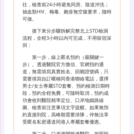
往，檢查前24小時避免同房、陰道沖洗；
抽血類HIV、梅毒、皰疹無空腹要求，隨時
可做。
接下來分步驟拆解完整北上STD檢測
流程，全程3小時以內可完成，不用留宿深
圳：
第一步，線上匿名預約（最關鍵一
步）。透過醫院官方微信、官網預約通
道，無需填寫真實姓名、回鄉證號碼，只
需要填寫自訂暱稱同香港聯絡電話，選擇
男士/女士專屬STD套餐、預約檢測日期時
段，預約全程免費，可隨時取消，預約成
功會收到醫院精準定位、口岸地鐵路線
圖、檢查前注意事項文字提醒。如果無預
約直接到院，高峰期需要排隊，仲無法享
受匿名私密通道同港人專屬套餐優惠。
第二步，口岸過關抵達醫院。按照預