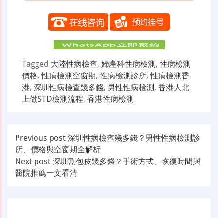
Tagged
大陸性病檢查
,
婦產科性病檢測
,
性病檢測
價格
,
性病檢測空窗期
,
性病檢測診所
,
性病檢測香
港
,
深圳性病檢查幾多錢
,
男性性病檢測
,
香港人北
上做STD檢測流程
,
香港性病檢測
文
Previous post
深圳性病檢查幾多錢？男性性病檢測診
所、價格與空窗期全解析
章
Next post
深圳割包皮幾多錢？手術方式、恢復時間與
导
醫院推薦一文看清
航