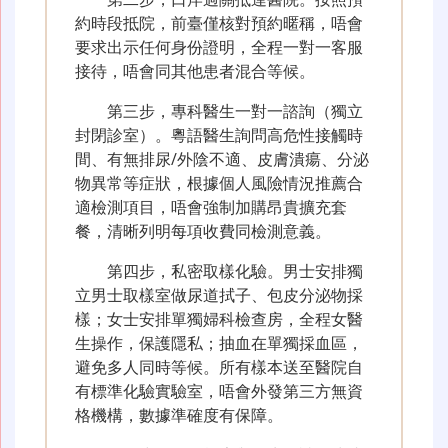
約時段抵院，前臺僅核對預約暱稱，唔會
要求出示任何身份證明，全程一對一客服
接待，唔會同其他患者混合等候。
第三步，專科醫生一對一諮詢（獨立
封閉診室）。粵語醫生詢問高危性接觸時
間、有無排尿/外陰不適、皮膚潰瘍、分泌
物異常等症狀，根據個人風險情況推薦合
適檢測項目，唔會強制加購昂貴擴充套
餐，清晰列明每項收費同檢測意義。
第四步，私密取樣化驗。男士安排獨
立男士取樣室做尿道拭子、包皮分泌物採
樣；女士安排單獨婦科檢查房，全程女醫
生操作，保護隱私；抽血在單獨採血區，
避免多人同時等候。所有樣本送至醫院自
有標準化驗實驗室，唔會外發第三方無資
格機構，數據準確度有保障。