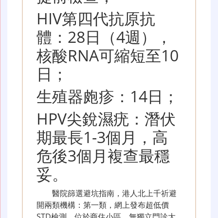
HIV第四代抗原抗
體：28日（4週），
核酸RNA可縮短至10
日；
生殖器皰疹：14日；
HPV尖銳濕疣：潛伏
期最長1-3個月，高
危後3個月複查最穩
妥。
醫院篩選避坑指南，港人北上千祈避
開兩類機構：第一類，網上發布超低價
STD檢測、位於商住小區、無獨立門診大