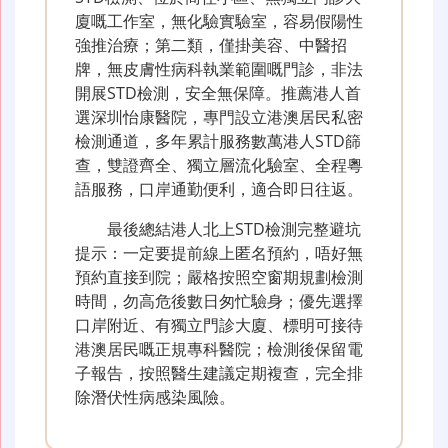
廈嘅工作室，無化驗實驗室，容易假陽性
強推治療；第二類，僅掛美容、中醫招
牌，無皮膚性病科執業範圍嘅門診，非法
開展STD檢測，安全無保障。推薦港人首
選深圳怡康醫院，專門設立港澳居民私密
檢測通道，多年累計服務數萬港人STD篩
查，雙證齊全、獨立層流化驗室、全程粵
語服務，口岸通勤便利，適合即日往返。
最後總結港人北上STD檢測完整避坑
提示：一定要提前線上匿名預約，唔好無
預約直接到院；嚴格按照空窗期規劃檢測
時間，勿高危後數日匆忙驗身；優先選擇
口岸附近、有獨立門診大廈、標明可接待
港澳居民嘅正規專科醫院；檢測後保留電
子報告，按照醫生建議定期複查，完全排
除潛伏性病感染風險。