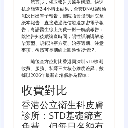
第五步，領取報告與醫生解讀。快速
抗原篩查2-4小時出結果，全套DNA核酸檢
測次日出電子報告，醫院唔會強制到院拿
紙本報告，直接透過微信發送加密電子報
告，粵語醫生線上免費一對一解讀報告：
陰性告知後續複查時間；陽性詳細講解感
染類型、規範治療方案、治療週期、注意
事項，後續可長期線上跟進恢復情況。
隨後全方位對比香港同深圳STD檢測
收費、服務、私隱三大核心維度差異，數
據以2026年最新市場價格為標準：
收費對比
香港公立衛生科皮膚
診所：STD基礎篩查
免費，但每日名額有