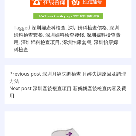
Tagged
深圳婦產科檢查
,
深圳婦科檢查價格
,
深圳
婦科檢查套餐
,
深圳婦科檢查幾錢
,
深圳婦科檢查費
用
,
深圳婦科檢查項目
,
深圳怡康套餐
,
深圳怡康婦
科檢查
文
Previous post
深圳月經失調檢查 月經失調原因及調理
方法
章
Next post
深圳產後複查項目 新妈妈產後檢查內容及費
导
用
航