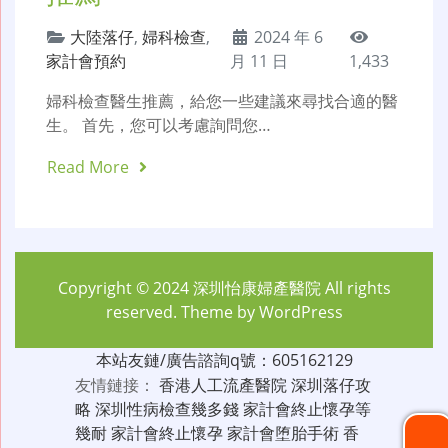
大陸落仔
,
婦科檢查
,
2024 年 6
家計會預約
月 11 日
1,433
婦科檢查醫生推薦，給您一些建議來尋找合適的醫
生。 首先，您可以考慮詢問您…
Read More
Copyright © 2024
深圳怡康婦產醫院
All rights
reserved. Theme by
WordPress
本站友鏈/廣告諮詢q號：605162129
友情鏈接：
香港人工流產醫院
深圳落仔攻
略
深圳性病檢查幾多錢
家計會終止懷孕等
幾耐
家計會終止懷孕
家計會堕胎手術
香