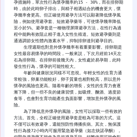
孕措施時，單次性行為懷孕幾率約15 - 30%，而在排卵期
時，由於此時卵子排出，與精子相遇結合的機會更大，懷
孕幾率會更高。但正確使用避孕方法可以顯著降低懷孕風
險，例如使用避孕套、短效避孕藥等，可使懷孕幾率降低
至小於5%。避孕套是一種物理屏障避孕方法，在性行為過
程中能夠有效阻止精子進入女性生殖道。短效避孕藥則是
通過調節女性體內激素水平，抑制排卵達到避孕目的。

    生理週期也對意外懷孕幾率有着重要影響。排卵期是
女性最容易懷孕的時間段，一般來説，下次月經前14天左
右為排卵期。在排卵前後幾天內，女性處於易孕期，此時
發生性行為，懷孕的可能性較大。

    年齡與健康狀況同樣不可忽視。年輕女性的生育力通
常較強，卵巢功能較好，卵子質量也相對較高，所以意外
懷孕的風險也更高。隨着年齡的增長，女性的生育力會逐
漸下降，但一些不良的健康習慣，如吸煙、酗酒、過度節
食等，也會對生育功能產生負面影響，增加意外懷孕的風
險。

    為了降低意外懷孕的風險，女性可以採取一些有效的
方法。首先，全程正確使用避孕套是較為可靠的方式。這
不僅可以有效避孕，還能預防性傳播疾病。其次，無保護
性行為後72小時內可服用緊急避孕藥（如左炔諾孕酮），
但緊急避孕藥不能作為常規避孕手段，頻繁使用可能會影