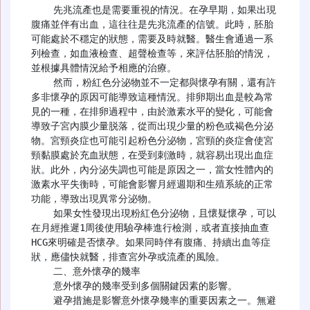
    先兆流產也是需要重視的情況。在孕早期，如果出現
腹痛並伴有出血，這往往是先兆流產的信號。此時，胚胎
可能處於不穩定的狀態，需要及時就醫。醫生會通過一系
列檢查，如血液檢查、超聲檢查等，來評估胚胎的情況，
並根據具體情況給予相應的治療。

    然而，粉紅色分泌物並不一定都與懷孕有關，還有許
多非懷孕的原因可能導致這種情況。排卵期出血是較為常
見的一種，在排卵過程中，由於激素水平的變化，可能會
導致子宮內膜少量脱落，從而出現少量的粉色或褐色分泌
物。宮頸炎症也可能引起粉色分泌物，宮頸的炎症會使宮
頸黏膜處於充血狀態，在受到刺激時，就容易出現出血症
狀。此外，內分泌失調也可能是原因之一，當女性體內的
激素水平失衡時，可能會影響月經週期和生殖系統的正常
功能，導致出現異常分泌物。

    如果女性發現出現粉紅色分泌物，且懷疑懷孕，可以
在月經推遲1周後使用驗孕棒進行檢測，或者直接抽血查
HCG來明確是否懷孕。如果同時伴有腹痛、持續出血等症
狀，應儘快就醫，排查宮外孕或流產的風險。

    二、意外懷孕的幾率

    意外懷孕的幾率受到多個關鍵因素的影響。

    避孕措施是影響意外懷孕幾率的重要因素之一。無避