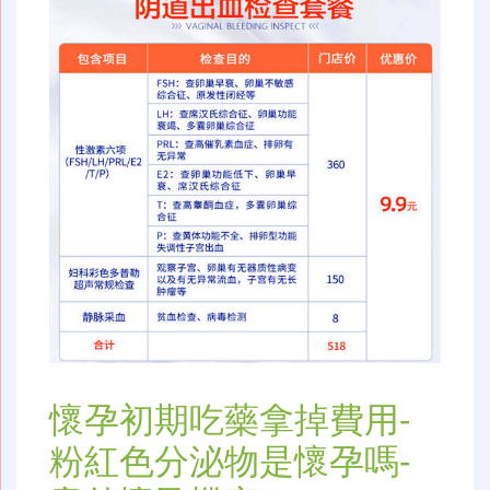
懷孕初期吃藥拿掉費用-
粉紅色分泌物是懷孕嗎-