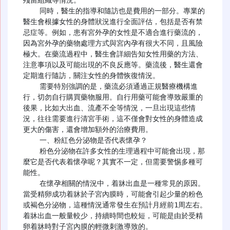
    同時，醫生的指導和隨訪也是費用的一部分。專業的
醫生會根據女性的身體狀況進行全面評估，包括是否有禁
忌症等。例如，患有宮外孕的女性是不適合進行藥流的，
因為宮外孕的藥物處理方式與宮內孕有很大不同，且風險
極大。在藥流過程中，醫生會詳細告知女性用藥的方法、
注意事項以及可能出現的不良反應等。藥流後，醫生還會
定期進行隨訪，關注女性的身體恢復情況。

    需要特別強調的是，藥流必須通過正規醫療機構進
行，切勿自行購買藥物服用。自行用藥可能會導致嚴重的
後果，比如大出血、流產不全等情況，一旦出現這些情
況，往往需要進行清宮手術，這不僅會對女性的身體造成
更大的傷害，還會增加額外的治療費用。

    一、粉紅色分泌物是否代表懷孕？

    粉色分泌物在許多女性的生理過程中可能會出現，那
麼它是否代表着懷孕呢？其實不一定，但需要警惕多種可
能性。

    在懷孕相關的情況中，着牀出血是一種常見的原因。
當受精卵成功着牀於子宮內膜時，可能會引起少量的粉色
或褐色分泌物，這種情況通常發生在預計月經前1周左右。
着牀出血一般量較少，持續時間也較短，可能是由於受精
卵着牀時對子宮內膜的輕微刺激導致的。
