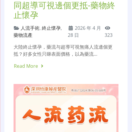
同超導可視邊個更抵-藥物終
止懷孕
人流手術
,
終止懷孕
,
2026 年 4 月
藥物流產
28 日
323
大陸終止懷孕，藥流与超導可視無痛人流邊個更
抵？好多女性只睇表面價格，以為藥流…
Read More