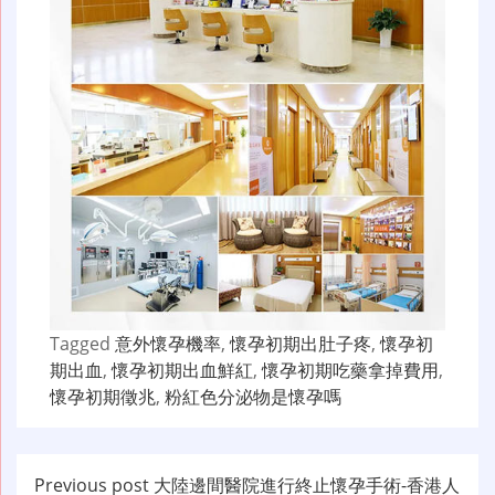
Tagged
意外懷孕機率
,
懷孕初期出肚子疼
,
懷孕初
期出血
,
懷孕初期出血鮮紅
,
懷孕初期吃藥拿掉費用
,
懷孕初期徵兆
,
粉紅色分泌物是懷孕嗎
文
Previous post
大陸邊間醫院進行終止懷孕手術-香港人