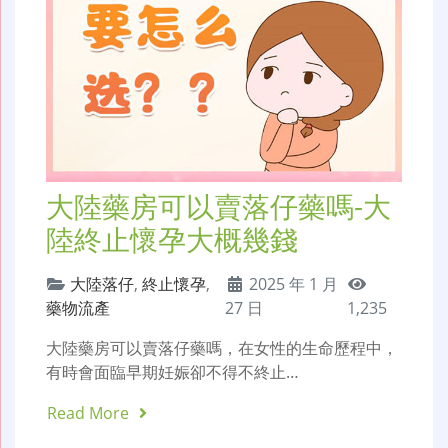
大陸藥房可以賣落仔藥嗎-大
陸終止懷孕大概幾錢
大陸落仔
,
終止懷孕
,
2025 年 1 月
藥物流產
27 日
1,235
大陸藥房可以賣落仔藥嗎，在女性的生命歷程中，
有時會面臨早期妊娠卻不得不終止…
Read More