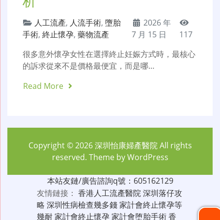
析
人工流產
,
人流手術
,
墮胎
2026 年
手術
,
終止懷孕
,
藥物流產
7 月 15 日
117
很多意外懷孕女性在選擇終止妊娠方式時，最核心
的訴求從來不是價格最便宜，而是哪…
Read More
Copyright © 2026
深圳怡康婦產醫院
All rights
reserved. Theme by
WordPress
本站友鏈/廣告諮詢q號：605162129
友情鏈接：
香港人工流產醫院
深圳落仔攻
略
深圳性病檢查幾多錢
家計會終止懷孕等
幾耐
家計會終止懷孕
家計會堕胎手術
香