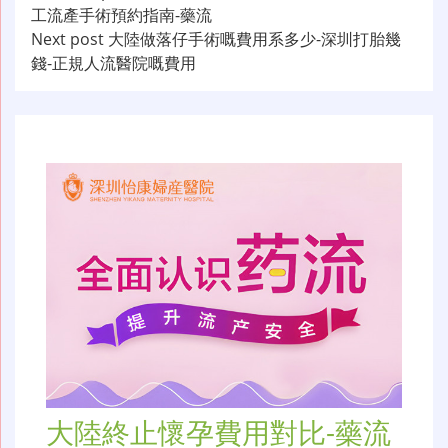
工流產手術預約指南-藥流
章
Next post
大陸做落仔手術嘅費用系多少-深圳打胎幾
导
錢-正規人流醫院嘅費用
航
大陸終止懷孕費用對比-藥流