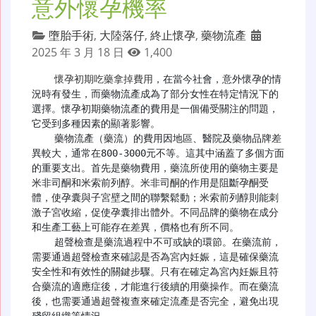
意外懷孕機率
墮胎手術
,
大陸落仔
,
終止懷孕
,
藥物流產
2025 年 3 月 18 日
1,400
懷孕初期吃藥拿掉費用
，在當今社會，意外懷孕的情
況時有發生，而藥物流產成為了部分女性在特定情況下的
選擇。懷孕初期藥物流產的費用是一個備受關注的問題，
它受到多種因素的顯著影響。

    藥物流產（藥流）的費用因地區、醫院及藥物品牌差
異較大，通常在800-3000元不等。這其中涵蓋了多個方面
的重要支出。首先是藥物費用，藥流所使用的藥物主要是
米非司酮和米索前列醇。米非司酮的作用是阻斷孕酮受
體，使孕囊與子宮壁之間的聯繫鬆動；米索前列醇則能刺
激子宮收縮，促使孕囊排出體外。不同品牌的藥物在成分
和生產工藝上可能存在差異，價格也有所不同。

    超聲檢查是藥流過程中不可或缺的環節。在藥流前，
需要通過超聲檢查來確認是否為宮內妊娠，這是確保藥流
安全性和有效性的關鍵步驟。只有在確定為宮內妊娠且符
合藥流的適應症後，才能進行後續的用藥操作。而在藥流
後，也需要通過超聲複查來確定流產是否完全，避免出現
殘留組織等情況。
