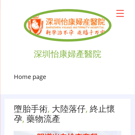
深圳怡康婦產醫院
Home page
墮胎手術
,
大陸落仔
,
終止懷
孕
,
藥物流產