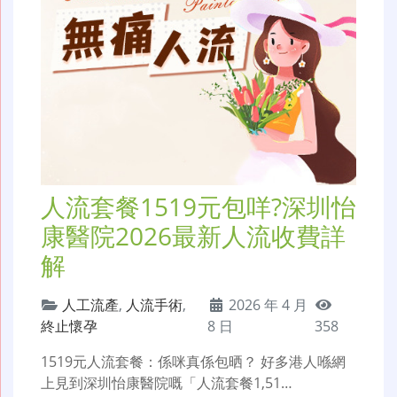
人流套餐1519元包咩?深圳怡
康醫院2026最新人流收費詳
解
人工流產
,
人流手術
,
2026 年 4 月
終止懷孕
8 日
358
1519元人流套餐：係咪真係包晒？ 好多港人喺網
上見到深圳怡康醫院嘅「人流套餐1,51…