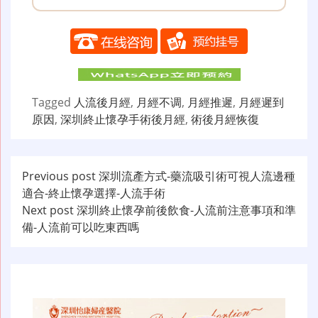
Tagged
人流後月經
,
月經不调
,
月經推遲
,
月經遲到
原因
,
深圳終止懷孕手術後月經
,
術後月經恢復
文
Previous post
深圳流產方式-藥流吸引術可視人流邊種
適合-終止懷孕選擇-人流手術
章
Next post
深圳終止懷孕前後飲食-人流前注意事項和準
导
備-人流前可以吃東西嗎
航