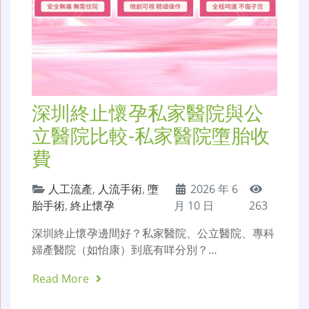
深圳終止懷孕私家醫院與公
立醫院比較-私家醫院墮胎收
費
人工流產
,
人流手術
,
墮
2026 年 6
胎手術
,
終止懷孕
月 10 日
263
深圳終止懷孕邊間好？私家醫院、公立醫院、專科
婦產醫院（如怡康）到底有咩分別？…
Read More