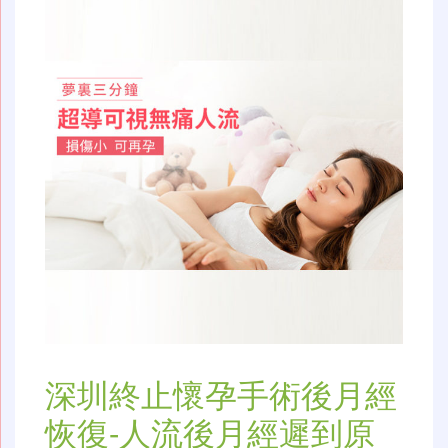
深圳終止懷孕手術後月經
恢復-人流後月經遲到原