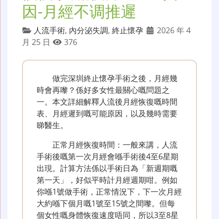
因-月經不调推遲
人流手術
,
內分泌失調
,
終止懷孕
2026 年 4
月 25 日
376
做完深圳終止懷孕手術之後，月經幾
時會再嚟？係好多女性最關心嘅問題之
一。本文詳細解釋人流後月經恢復嘅時間
表、月經遲到嘅可能原因，以及幾時需要
睇醫生。
正常月經恢復時間：一般來講，人流
手術後嘅第一次月經會喺手術後4至6星期
出現。計算方法係以手術日為「新週期嘅
第一天」，好似平時計月經週期咁。例如
你喺1號做手術，正常情況下，下一次月經
大約喺下個月嘅1號至15號之間嚟。但每
個女性嘅身體恢復速度唔同，所以3至8星