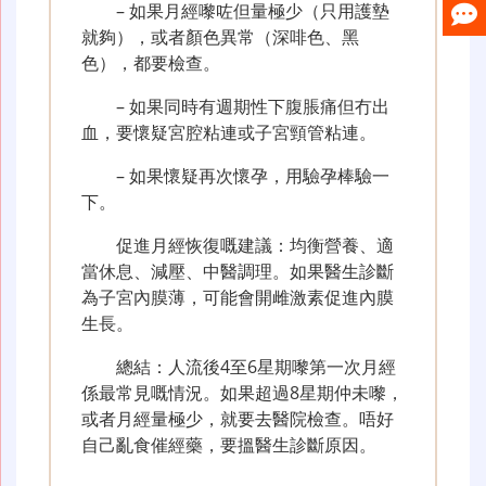
– 如果月經嚟咗但量極少（只用護墊
就夠），或者顏色異常（深啡色、黑
色），都要檢查。
– 如果同時有週期性下腹脹痛但冇出
血，要懷疑宮腔粘連或子宮頸管粘連。
– 如果懷疑再次懷孕，用驗孕棒驗一
下。
促進月經恢復嘅建議：均衡營養、適
當休息、減壓、中醫調理。如果醫生診斷
為子宮內膜薄，可能會開雌激素促進內膜
生長。
總結：人流後4至6星期嚟第一次月經
係最常見嘅情況。如果超過8星期仲未嚟，
或者月經量極少，就要去醫院檢查。唔好
自己亂食催經藥，要搵醫生診斷原因。