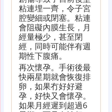
粘連埋一齊，令子宮
腔變細或閉塞。粘連
會阻礙內膜生長，月
經量極少，甚至閉
經，同時可能伴有週
期性下腹痛。
再次懷孕。手術後最
快兩星期就會恢復排
卵，如果冇好好避
孕，好快又會懷孕。
如果月經遲到超過6