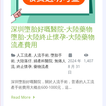
深圳墮胎好嘅醫院-大陸藥物
墮胎-大陸終止懷孕-大陸藥物
流產費用
人工流產
,
人流手術
,
墮胎手
術
,
大陸落仔
,
婦產科醫院
,
無痛人
2024 年
1,407
流
,
終止懷孕
,
藥物流產
8 月 31
日
深圳墮胎好嘅醫院，關於人流手術，普通的人工流
產手術費用大概在600-1000元，這…
Read More