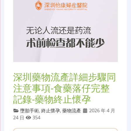
深圳藥物流產詳細步驟同
注意事項-食藥落仔完整
記錄-藥物終止懷孕
墮胎手術
,
終止懷孕
,
藥物流產
2026 年 4 月
24 日
354