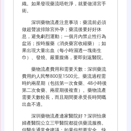
織。如果發現藥流唔乾淨，就要做清宮手
術。
深圳藥物流產注意事項：藥流前必須
做超聲波排除宮外孕；藥流後要好好休
息，避免劇烈運動；一個月內禁止性行為
盆浴；按時服藥（消炎藥宮收縮藥）；如
果出現大量出血（每小時濕透一塊衛生
巾）、發燒、嚴重腹痛，要即刻返醫院。
藥物流產費用和需要天數：深圳藥流
費用約人民幣800至1500元。藥流過程需
時約兩星期（包括第一次食藥、48小時後
第二次食藥、兩星期後複查）。藥物流產
需要天數較長，而且期間要承受長時間嘅
出血不適。
深圳藥物流產邊家醫院好？深圳怡康
婦產醫院公立三甲醫院都提供藥流服務。
但醫生通常會建議：如果你想要安全、快