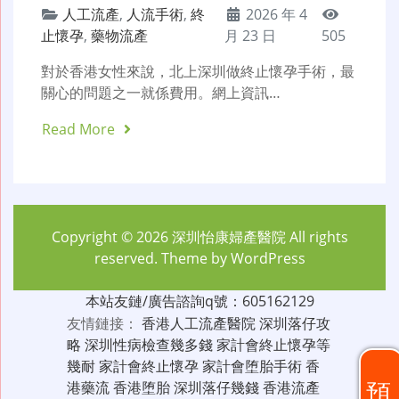
人工流產
,
人流手術
,
終
2026 年 4
止懷孕
,
藥物流產
月 23 日
505
對於香港女性來說，北上深圳做終止懷孕手術，最
關心的問題之一就係費用。網上資訊…
Read More
Copyright © 2026
深圳怡康婦產醫院
All rights
reserved. Theme by
WordPress
本站友鏈/廣告諮詢q號：605162129
友情鏈接：
香港人工流產醫院
深圳落仔攻
略
深圳性病檢查幾多錢
家計會終止懷孕等
幾耐
家計會終止懷孕
家計會堕胎手術
香
預
港藥流
香港堕胎
深圳落仔幾錢
香港流產