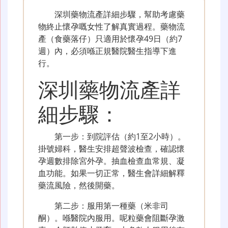
深圳藥物流產詳細步驟，幫助考慮藥
物終止懷孕嘅女性了解真實過程。藥物流
產（食藥落仔）只適用於懷孕49日（約7
週）內，必須喺正規醫院醫生指導下進
行。
深圳藥物流產詳
細步驟：
第一步：到院評估（約1至2小時）。
掛號婦科，醫生安排超聲波檢查，確認懷
孕週數排除宮外孕。抽血檢查血常規、凝
血功能。如果一切正常，醫生會詳細解釋
藥流風險，然後開藥。
第二步：服用第一種藥（米非司
酮）。喺醫院內服用。呢粒藥會阻斷孕激