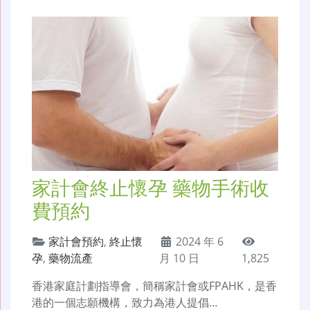
家計會終止懷孕 藥物手術收
費預約
家計會預約
,
終止懷
2024 年 6
孕
,
藥物流產
月 10 日
1,825
香港家庭計劃指導會，簡稱家計會或FPAHK，是香
港的一個志願機構，致力為港人提倡…