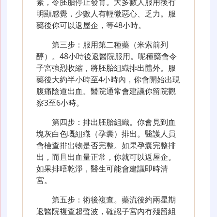
素，令胚胎停止發育。大多數人服用後冇
明顯感覺，少數人有輕微惡心、乏力。服
藥後你可以返屋企，等48小時。
第三步：服用第二種藥（米索前列
醇）。48小時後返醫院服用。呢種藥會令
子宮強烈收縮，將胚胎組織排出體外。服
藥後大約半小時至4小時內，你會開始出現
腹痛陰道出血。醫院通常會建議你留院觀
察3至6小時。
第四步：排出胚胎組織。你會見到血
塊灰白色嘅組織（孕囊）排出。醫護人員
會檢查排出物是否完整。如果孕囊完整排
出，而且出血量正常，你就可以返屋企。
如果排唔乾淨，醫生可能會建議即時清
宮。
第五步：術後複查。藥流後約兩星期
返醫院複查超聲波，確認子宮內冇殘留組