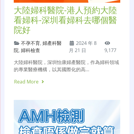
大陸婦科醫院-港人預約大陸
看婦科-深圳看婦科去哪個醫
院好
不孕不育
,
婦產科醫
2024 年 8
院
,
婦科檢查
月 21 日
9,177
大陸婦科醫院，深圳怡康婦產醫院，作為婦科領域
的專業醫療機構，以其國際化的高…
Read More