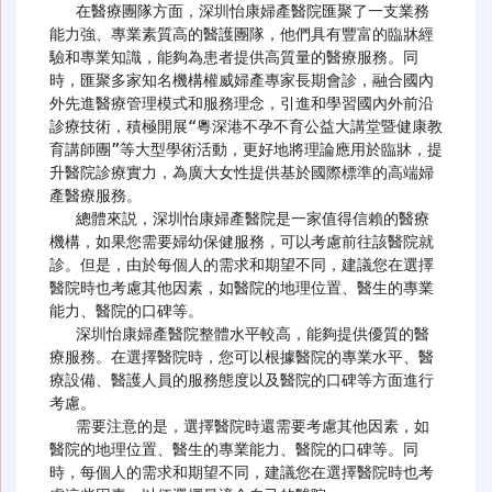
   在醫療團隊方面，深圳怡康婦產醫院匯聚了一支業務
能力強、專業素質高的醫護團隊，他們具有豐富的臨牀經
驗和專業知識，能夠為患者提供高質量的醫療服務。同
時，匯聚多家知名機構權威婦產專家長期會診，融合國內
外先進醫療管理模式和服務理念，引進和學習國內外前沿
診療技術，積極開展“粵深港不孕不育公益大講堂暨健康教
育講師團”等大型學術活動，更好地將理論應用於臨牀，提
升醫院診療實力，為廣大女性提供基於國際標準的高端婦
產醫療服務。

   總體來説，深圳怡康婦產醫院是一家值得信賴的醫療
機構，如果您需要婦幼保健服務，可以考慮前往該醫院就
診。但是，由於每個人的需求和期望不同，建議您在選擇
醫院時也考慮其他因素，如醫院的地理位置、醫生的專業
能力、醫院的口碑等。

   深圳怡康婦產醫院整體水平較高，能夠提供優質的醫
療服務。在選擇醫院時，您可以根據醫院的專業水平、醫
療設備、醫護人員的服務態度以及醫院的口碑等方面進行
考慮。

   需要注意的是，選擇醫院時還需要考慮其他因素，如
醫院的地理位置、醫生的專業能力、醫院的口碑等。同
時，每個人的需求和期望不同，建議您在選擇醫院時也考