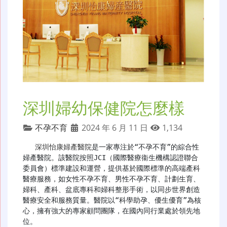
深圳婦幼保健院怎麼樣
不孕不育
2024 年 6 月 11 日
1,134
深圳怡康婦產醫院
是一家專注於“不孕不育”的綜合性
婦產醫院。該醫院按照JCI（國際醫療衞生機構認證聯合
委員會）標準建設和運營，提供基於國際標準的高端產科
醫療服務，如女性不孕不育、男性不孕不育、計劃生育、
婦科、產科、盆底專科和婦科整形手術，以同步世界創造
醫療安全和服務質量。醫院以“科學助孕、優生優育”為核
心，擁有強大的專家顧問團隊，在國內同行業處於領先地
位。
