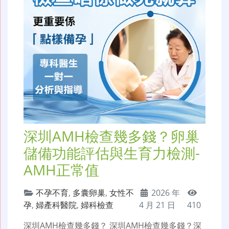
深圳AMH檢查幾多錢？卵巢
儲備功能評估與生育力檢測-
AMH正常值
不孕不育
,
多囊卵巢
,
女性不
2026 年
孕
,
婦產科醫院
,
婦科檢查
4 月 21 日
410
深圳AMH檢查幾多錢？ 深圳AMH檢查幾多錢？深