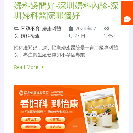
婦科邊間好-深圳婦科內診-深
圳婦科醫院哪個好
不孕不育
,
婦產科醫
2024 年 7
院
,
婦科檢查
月 27 日
1,352
婦科邊間好，深圳怡康婦產醫院是一家二級專科醫
院，專注於生殖健康與不孕症專業…
Read More