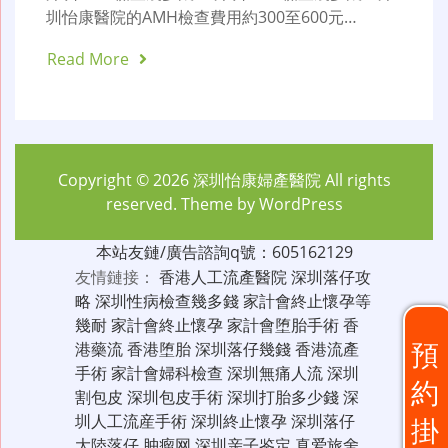
圳怡康醫院的AMH檢查費用約300至600元…
Read More
Copyright © 2026
深圳怡康婦產醫院
All rights
reserved. Theme by
WordPress
本站友鏈/廣告諮詢q號：605162129
友情鏈接：
香港人工流產醫院
深圳落仔攻
略
深圳性病檢查幾多錢
家計會終止懷孕等
幾耐
家計會終止懷孕
家計會堕胎手術
香
預
港藥流
香港堕胎
深圳落仔幾錢
香港流產
手術
家計會婦科檢查
深圳無痛人流
深圳
約
割包皮
深圳包皮手術
深圳打胎多少錢
深
圳人工流産手術
深圳終止懷孕
深圳落仔
掛
大陸落仔
肿瘤网
深圳亲子鉴定
真爱旅舍