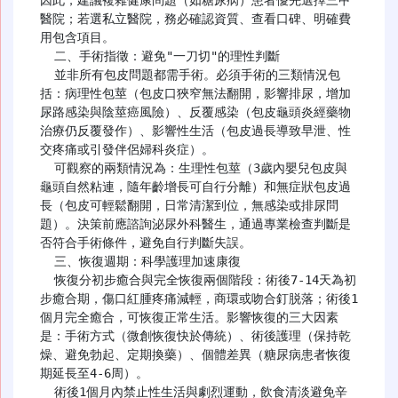
醫院；若選私立醫院，務必確認資質、查看口碑、明確費
用包含項目。

  二、手術指徵：避免"一刀切"的理性判斷

  並非所有包皮問題都需手術。必須手術的三類情況包
括：病理性包莖（包皮口狹窄無法翻開，影響排尿，增加
尿路感染與陰莖癌風險）、反覆感染（包皮龜頭炎經藥物
治療仍反覆發作）、影響性生活（包皮過長導致早泄、性
交疼痛或引發伴侶婦科炎症）。

  可觀察的兩類情況為：生理性包莖（3歲內嬰兒包皮與
龜頭自然粘連，隨年齡增長可自行分離）和無症狀包皮過
長（包皮可輕鬆翻開，日常清潔到位，無感染或排尿問
題）。決策前應諮詢泌尿外科醫生，通過專業檢查判斷是
否符合手術條件，避免自行判斷失誤。

  三、恢復週期：科學護理加速康復

  恢復分初步癒合與完全恢復兩個階段：術後7-14天為初
步癒合期，傷口紅腫疼痛減輕，商環或吻合釘脱落；術後1
個月完全癒合，可恢復正常生活。影響恢復的三大因素
是：手術方式（微創恢復快於傳統）、術後護理（保持乾
燥、避免勃起、定期換藥）、個體差異（糖尿病患者恢復
期延長至4-6周）。

  術後1個月內禁止性生活與劇烈運動，飲食清淡避免辛