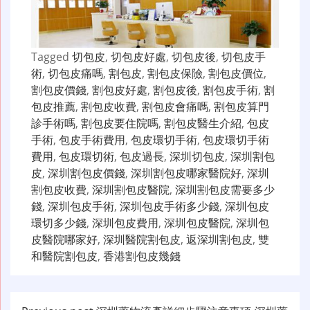
Tagged
切包皮
,
切包皮好處
,
切包皮後
,
切包皮手
術
,
切包皮痛嗎
,
割包皮
,
割包皮保險
,
割包皮價位
,
割包皮價錢
,
割包皮好處
,
割包皮後
,
割包皮手術
,
割
包皮推薦
,
割包皮收費
,
割包皮會痛嗎
,
割包皮算門
診手術嗎
,
割包皮要住院嗎
,
割包皮醫生介紹
,
包皮
手術
,
包皮手術費用
,
包皮環切手術
,
包皮環切手術
費用
,
包皮環切術
,
包皮過長
,
深圳切包皮
,
深圳割包
皮
,
深圳割包皮價錢
,
深圳割包皮哪家醫院好
,
深圳
割包皮收費
,
深圳割包皮醫院
,
深圳割包皮需要多少
錢
,
深圳包皮手術
,
深圳包皮手術多少錢
,
深圳包皮
環切多少錢
,
深圳包皮費用
,
深圳包皮醫院
,
深圳包
皮醫院哪家好
,
深圳醫院割包皮
,
返深圳割包皮
,
雙
和醫院割包皮
,
香港割包皮幾錢