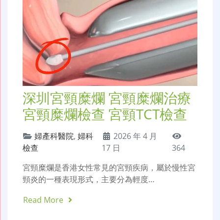
深圳宮頸糜爛 宮頸糜爛治療
宮頸糜爛檢查 宮頸TCT檢查
婦產科醫院
,
婦科
2026 年 4 月
檢查
17 日
364
宮頸糜爛是香港女性常見的宮頸疾病，屬於慢性宮
頸炎的一種表現形式，主要分為輕度…
Read More