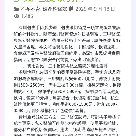
不孕不育
,
婦產科醫院
2025 年 9 月 18 日
1,486
深圳包皮手術多少錢
，包皮環切術是一項常見但常被誤
解的外科操作。隨着深圳醫療資源的日益豐富，三甲醫院
與私立醫院在服務、費用及技術上的差異，讓許多患者陷
入選擇困境。本文將從費用對比、手術指徵、恢復週期、
炎症處理及特色醫院服務五個維度，為深圳市民提供實用
指南，助您在保障安全的前提下做出明智決策。

  一、費用對比：三甲醫院與私立醫院的理性選擇

  深圳地區包皮環切術的費用受醫院等級、手術方式及附
加服務影響顯著。三甲醫院以安全透明見長，傳統手術費
用1500-2500元，需手工操作30分鐘，術後需縫合，恢復
期約3-4周；微創手術3000-5000元，採用吻合器或激光
技術，僅需10分鐘，無需縫合，恢復期縮短至2周。私立
醫院價格更具彈性，傳統手術800-1500元，微創2000-
3500元，部分機構推出"包乾價"套餐。

  費用差異源於三方面：三甲醫院設備、培訓與消毒標準
成本更高；私立醫院可能簡化術後護理、使用平價耗材；
部分私立醫院以低價吸引患者，後期通過額外檢查增收。
因此，建議複雜健康問題（如糖尿病）患者優先選擇三甲