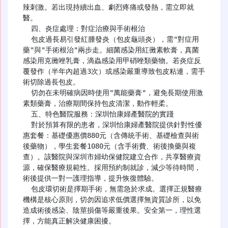
辣刺激。若出現持續出血、劇烈疼痛或發熱，需立即就
醫。

  四、炎症處理：對症治療與手術根治

  包皮過長易引發紅腫發炎（包皮龜頭炎），需"對症用
藥"與"手術根治"兩步走。細菌感染用紅黴素軟膏，真菌
感染用克黴唑乳膏，滴蟲感染用甲硝唑類藥物。若炎症反
覆發作（半年內超過3次）或感染嚴重導致包皮粘連，需手
術切除過長包皮。

  切勿在未明確病因時使用"萬能藥膏"，避免長期使用激
素類藥膏，治療期間保持包皮清潔，動作輕柔。

  五、特色醫院服務：深圳怡康婦產醫院的實踐

  對於預算有限的患者，深圳怡康婦產醫院提供針對性優
惠套餐：基礎優惠價880元（含傳統手術、基礎檢查與術
後藥物），學生套餐1080元（含手術費、術後換藥與複
查）。該醫院與深圳市婦幼保健院建立合作，共享醫療資
源，確保醫療規範性。採用預約制就診，減少等待時間，
術後提供一對一護理指導，提升恢復體驗。

  包皮環切術是擇期手術，無需急於求成。選擇正規醫療
機構是核心原則，切勿因追求低價選擇無資質診所，以免
造成術後感染、陰莖損傷等嚴重後果。安全第一，理性選
擇，方能真正解決健康困擾。
