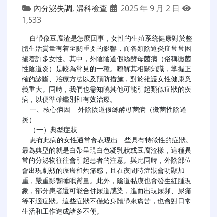
內分泌失調
,
婦科檢查
2025 年 9 月 2 日
1,533
白帶像豆腐渣是怎麼回事
，女性的生殖系統健康對於整
體生活質量有着至關重要的影響，而各類陰道炎症常常困
擾着許多女性。其中，外陰陰道假絲酵母菌病（俗稱黴菌
性陰道炎）是較為常見的一種。瞭解其相關知識，掌握正
確的診斷、治療方法以及預防措施，對於維護女性健康意
義重大。同時，我們也需知曉其他可能引起類似症狀的疾
病，以便準確鑑別和有效治療。

  一、核心病因——外陰陰道假絲酵母菌病（黴菌性陰道
炎）

  （一）典型症狀

  患有此病的女性通常會表現出一些具有特徵性的症狀。
最為典型的就是白帶呈現白色凝乳狀或豆腐渣樣，這種異
常的分泌物往往會引起患者的注意。與此同時，外陰部位
會出現劇烈的瘙癢和灼痛感，且在夜間時症狀會明顯加
重，嚴重影響睡眠質量。此外，陰道黏膜也會發生紅腫現
象，部分患者還可能合併尿道感染，進而出現尿頻、尿痛
等不適症狀。這些症狀不僅給身體帶來痛苦，也會對日常
生活和工作造成諸多不便。
