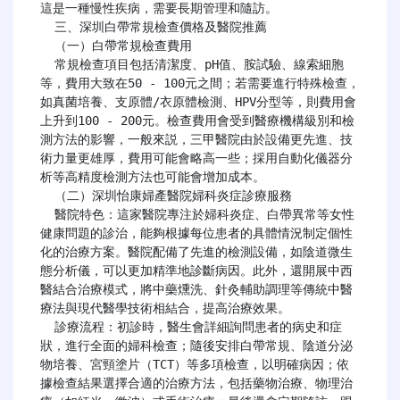
這是一種慢性疾病，需要長期管理和隨訪。

  三、深圳白帶常規檢查價格及醫院推薦

  （一）白帶常規檢查費用

  常規檢查項目包括清潔度、pH值、胺試驗、線索細胞
等，費用大致在50 - 100元之間；若需要進行特殊檢查，
如真菌培養、支原體/衣原體檢測、HPV分型等，則費用會
上升到100 - 200元。檢查費用會受到醫療機構級別和檢
測方法的影響，一般來説，三甲醫院由於設備更先進、技
術力量更雄厚，費用可能會略高一些；採用自動化儀器分
析等高精度檢測方法也可能會增加成本。

  （二）深圳怡康婦產醫院婦科炎症診療服務

  醫院特色：這家醫院專注於婦科炎症、白帶異常等女性
健康問題的診治，能夠根據每位患者的具體情況制定個性
化的治療方案。醫院配備了先進的檢測設備，如陰道微生
態分析儀，可以更加精準地診斷病因。此外，還開展中西
醫結合治療模式，將中藥燻洗、針灸輔助調理等傳統中醫
療法與現代醫學技術相結合，提高治療效果。

  診療流程：初診時，醫生會詳細詢問患者的病史和症
狀，進行全面的婦科檢查；隨後安排白帶常規、陰道分泌
物培養、宮頸塗片（TCT）等多項檢查，以明確病因；依
據檢查結果選擇合適的治療方法，包括藥物治療、物理治