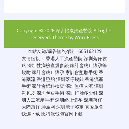
Copyright © 2026
深圳怡康婦產醫院
All rights
reserved. Theme by
WordPress
本站友鏈/廣告諮詢q號：605162129
友情鏈接：
香港人工流產醫院
深圳落仔攻
略
深圳性病檢查幾多錢
家計會終止懷孕等
幾耐
家計會終止懷孕
家計會堕胎手術
香
港藥流
香港堕胎
深圳落仔幾錢
香港流產
手術
家計會婦科檢查
深圳無痛人流
深圳
割包皮
深圳包皮手術
深圳打胎多少錢
深
圳人工流産手術
深圳終止懷孕
深圳落仔
大陸落仔
肿瘤网
深圳亲子鉴定
真爱旅舍
快连下载
比特派钱包官网下载