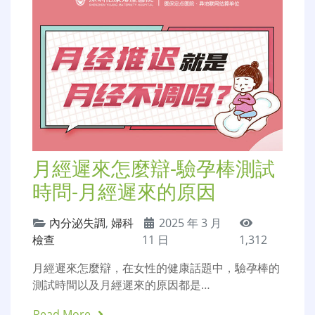
月經遲來怎麼辯-驗孕棒測試
時問-月經遲來的原因
內分泌失調
,
婦科
2025 年 3 月
檢查
11 日
1,312
月經遲來怎麼辯，在女性的健康話題中，驗孕棒的
測試時間以及月經遲來的原因都是…
Read More