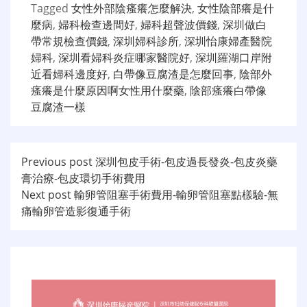
Tagged
女性外部陰瘙癢怎麼解決
,
女性陰部癢是什
麼病
,
婦科檢查邊間好
,
婦科超聲波價錢
,
深圳做白
帶常規檢查價錢
,
深圳婦科診所
,
深圳怡康婦產醫院
婦科
,
深圳看婦科炎症哪家醫院好
,
深圳羅湖口岸附
近看婦科邊度好
,
白帶像豆腐渣是怎麼回事
,
陰部外
瘙癢是什麼原因啊女性用什麼藥
,
陰部瘙癢白帶像
豆腐渣一樣
文
Previous post
深圳包皮手術-包皮過長發炎-包皮炎藥
膏治療-包皮環切手術費用
章
Next post
輸卵管阻塞手術費用-輸卵管阻塞點樣驗-無
导
痛輸卵管造影復通手術
航