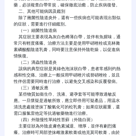
藥，必須複查白帶常規，確保徹底治癒，防止疾病復發。

  二、其他可能病因及鑑別

  除了黴菌性陰道炎外，還有一些疾病也可能表現出類似
的症狀，需要進行仔細鑑別。

  （一）細菌性陰道病

  其症狀主要表現為灰白色稀薄白帶，並伴有魚腥味，通
常只有輕度瘙癢。治療方法主要是使用甲硝唑栓或克林黴
素磷酸酯陰道乳膏，同時要注意保持外陰乾燥，以促進病
情恢復。

  （二）滴蟲性陰道炎

  該病的典型症狀是黃綠色泡沫狀白帶，患者常感到灼熱
感和性交痛。治療上一般採用甲硝唑片或替硝唑栓，並且
性伴侶需要同時進行治療，以避免交叉感染和反覆發病。

  （三）過敏反應

  某些物質如衞生巾、洗液、避孕套等可能導致過敏反
應。一旦懷疑是過敏所致，應立即停用可疑產品，用温水
清洗患處後塗抹丁酸氫化可的松乳膏；如果症狀嚴重，還
需口服氯雷他定等抗過敏藥物進行治療。

  （四）外陰慢性單純性苔蘚（外陰白斑）

  主要症狀為外陰皮膚色素減退、增厚，並伴有劇烈瘙
癢。治療時可局部塗抹雌激素軟膏或他克莫司軟膏，由於