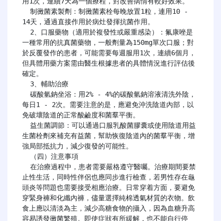
用1次，連續7天為一個療程，對改善病情有較好效果。

  制黴菌素製劑：制黴菌素栓每晚放置1粒，連用10 - 
14天，通過直接作用於病灶發揮抗菌作用。

  2、口服藥物（適用於複發性或嚴重感染）：氟康唑是
一種常用的抗真菌藥物，一般劑量為150mg單次口服；對
於反覆發作的患者，可能需要每週服用1次，連續6個月，
但具體用藥方案需由醫生根據患者的具體情況進行評估後
確定。

  3、輔助治療

  碳酸氫鈉坐浴：用2% - 4%的碳酸氫鈉溶液清洗外陰，
每日1 - 2次。需要注意的是，應避免沖洗陰道內部，以
免破壞陰道的正常酸鹼度和菌羣平衡。

  益生菌調節：可以通過口服乳酸菌膠囊或使用陰道用益
生菌栓劑來補充有益菌，幫助恢復陰道內的菌羣平衡，增
強局部抵抗力，減少復發的可能性。

  （四）注意事項

  在治療過程中，患者需要嚴格遵守醫囑。治療期間要禁
止性生活，同時性伴侶也應同步進行檢查，若男性存在龜
頭炎等問題也需要接受相應治療。日常穿着方面，要避免
穿緊身褲和化纖內褲，儘量選擇純棉透氣材質的衣物。飲
食上應以清淡為主，減少高糖食物的攝入，因為血糖升高
容易誘發黴菌繁殖。即使症狀有所緩解，也不能自行停