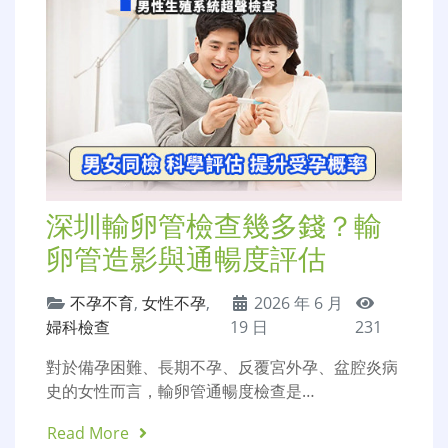
深圳輸卵管檢查幾多錢？輸
卵管造影與通暢度評估
不孕不育
,
女性不孕
,
2026 年 6 月
婦科檢查
19 日
231
對於備孕困難、長期不孕、反覆宮外孕、盆腔炎病
史的女性而言，輸卵管通暢度檢查是…
Read More