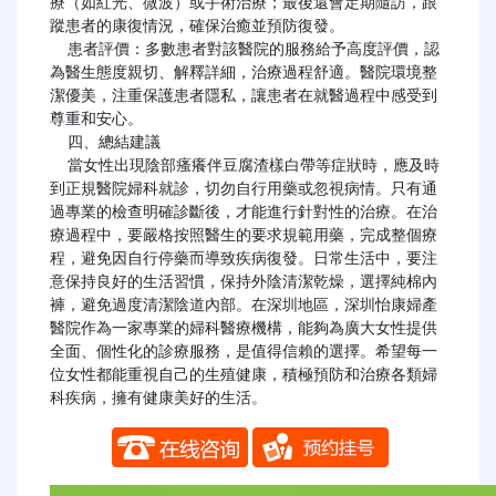
療（如紅光、微波）或手術治療；最後還會定期隨訪，跟
蹤患者的康復情況，確保治癒並預防復發。

  患者評價：多數患者對該醫院的服務給予高度評價，認
為醫生態度親切、解釋詳細，治療過程舒適。醫院環境整
潔優美，注重保護患者隱私，讓患者在就醫過程中感受到
尊重和安心。

  四、總結建議

  當女性出現陰部瘙癢伴豆腐渣樣白帶等症狀時，應及時
到正規醫院婦科就診，切勿自行用藥或忽視病情。只有通
過專業的檢查明確診斷後，才能進行針對性的治療。在治
療過程中，要嚴格按照醫生的要求規範用藥，完成整個療
程，避免因自行停藥而導致疾病復發。日常生活中，要注
意保持良好的生活習慣，保持外陰清潔乾燥，選擇純棉內
褲，避免過度清潔陰道內部。在深圳地區，深圳怡康婦產
醫院作為一家專業的婦科醫療機構，能夠為廣大女性提供
全面、個性化的診療服務，是值得信賴的選擇。希望每一
位女性都能重視自己的生殖健康，積極預防和治療各類婦
科疾病，擁有健康美好的生活。
​​