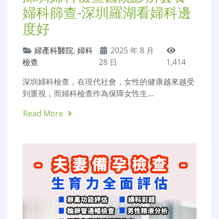
婦科篩查-深圳羅湖看婦科邊
度好
婦產科醫院
,
婦科
2025 年 8 月
檢查
28 日
1,414
深圳婦科檢查，在現代社會，女性的健康越來越受
到重視，而婦科檢查作為保障女性生…
Read More