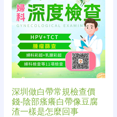
深圳做白帶常規檢查價
錢-陰部瘙癢白帶像豆腐
渣一樣是怎麼回事