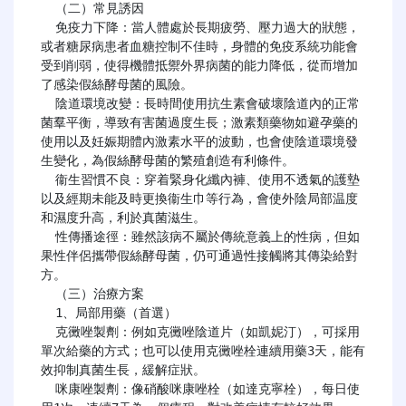
  （二）常見誘因

  免疫力下降：當人體處於長期疲勞、壓力過大的狀態，
或者糖尿病患者血糖控制不佳時，身體的免疫系統功能會
受到削弱，使得機體抵禦外界病菌的能力降低，從而增加
了感染假絲酵母菌的風險。

  陰道環境改變：長時間使用抗生素會破壞陰道內的正常
菌羣平衡，導致有害菌過度生長；激素類藥物如避孕藥的
使用以及妊娠期體內激素水平的波動，也會使陰道環境發
生變化，為假絲酵母菌的繁殖創造有利條件。

  衞生習慣不良：穿着緊身化纖內褲、使用不透氣的護墊
以及經期未能及時更換衞生巾等行為，會使外陰局部温度
和濕度升高，利於真菌滋生。

  性傳播途徑：雖然該病不屬於傳統意義上的性病，但如
果性伴侶攜帶假絲酵母菌，仍可通過性接觸將其傳染給對
方。

  （三）治療方案

  1、局部用藥（首選）

  克黴唑製劑：例如克黴唑陰道片（如凱妮汀），可採用
單次給藥的方式；也可以使用克黴唑栓連續用藥3天，能有
效抑制真菌生長，緩解症狀。

  咪康唑製劑：像硝酸咪康唑栓（如達克寧栓），每日使