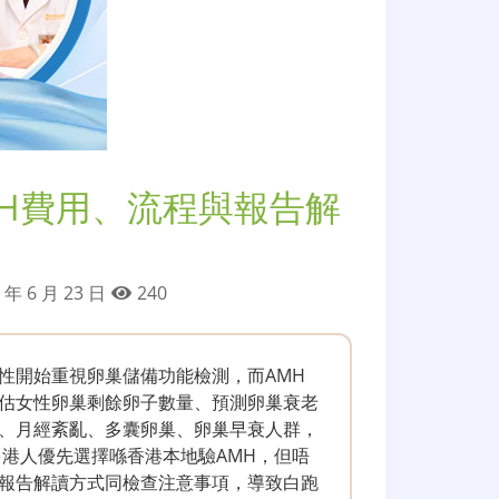
MH費用、流程與報告解
 年 6 月 23 日
240
性開始重視卵巢儲備功能檢測，而AMH
估女性卵巢剩餘卵子數量、預測卵巢衰老
、月經紊亂、多囊卵巢、卵巢早衰人群，
多港人優先選擇喺香港本地驗AMH，但唔
報告解讀方式同檢查注意事項，導致白跑