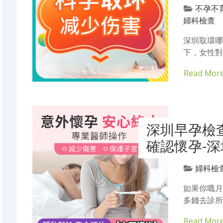
不孕不
婦科檢查
深圳取環
下，女性對
Read Mor
深圳早孕檢查
確認懷孕-
婦科檢
如果你嘅
多錢去診所
Read Mor