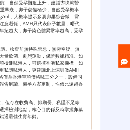
備狀態，自然受孕難度上升，建議盡快就醫
巢嚴重早衰，卵子儲備極少，自然受孕概率
g/ml，大概率提示多囊卵巢綜合徵，需
注意嘅係，AMH只代表卵子數量，唔代
年紀越大，卵子染色體異常率越高，受孕
建議。檢查前無特殊禁忌，無需空腹、無
大量飲酒、劇烈運動，保證數據精准。如
項檢測嘅港人，可選擇香港私家機構；如
重私隱嘅港人，更建議北上深圳做AMH
價格僅為香港單項價格嘅三分之一，設備同
報告解讀、備孕方案定制，性價比遠超香
准，但存在收費高、排期長、私隱不足等
選擇檢測地點，核心目的係及時掌握卵巢
錯過最佳生育年齡。