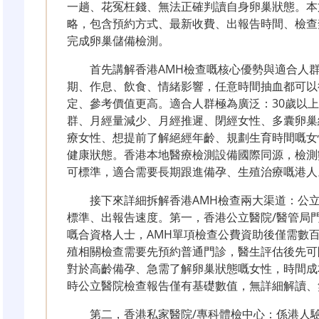
一趟、花冤枉錢、無法正確判讀自身卵巢狀態。本文
略，包含預約方式、最新收費、出報告時間、檢查
完成卵巢儲備檢測。
首先講解香港AMH檢查嘅核心優勢與適合人
期、作息、飲食、情緒影響，任意時間抽血都可以
定、參考價值更高。適合人群極為廣泛：30歲以上
群、月經量減少、月經推遲、閉經女性、多囊卵巢
療女性、想提前了解絕經年齡、規劃生育時間嘅女
健康狀態。香港本地醫療檢測設備國際同源，檢測
可標準，適合需要長期跟進備孕、生殖治療嘅港人
接下來詳細拆解香港AMH檢查兩大渠道：公
標準、出報告速度。第一，香港公立醫院/醫管局
嘅合資格人士，AMH單項檢查公費資助後僅需數
殖相關檢查需要先預約普通門診，醫生評估後先可
對於高齡備孕、急需了解卵巢狀態嘅女性，時間成
時公立醫院檢查報告僅有基礎數值，無詳細解讀、
第二，香港私家醫院/專科體檢中心：係港人