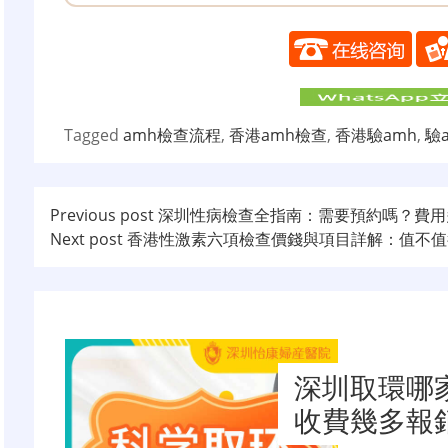
Tagged
amh檢查流程
,
香港amh檢查
,
香港驗amh
,
驗
文
Previous post
深圳性病檢查全指南：需要預約嗎？費用
Next post
香港性激素六項檢查價錢與項目詳解：值不值
章
导
航
深圳取環哪
收費幾多報