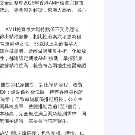
全面整理2026年香港AMH檢查完整攻
禁忌、專業報告解讀，幫港人高效、省心
群，AMH檢查最大嘅特點係不受月經週
得出精准數據，相比性激素六項更為穩
常規備孕女性、35歲以上高齡備孕人
綜合徵患者、曾經做過卵巢手術、化療放
性，都建議定期做AMH檢測，掌握卵巢
數據精准度高，報告符合兩地生殖醫療認
。
立醫院與私家醫院，對比預約流程、收費
門診：優點係收費低廉，持有香港身份證
百港幣；但致命短板係排期極長，公立生
開具檢查單，整體排期普遍1至3個月，
本極高，完全無法滿足緊急檢測需求。同
無備孕建議，需要自行諮詢醫生。
驗AMH嘅主流選擇，包含養和、港怡、仁