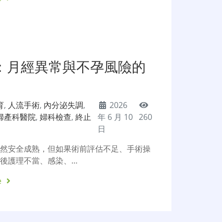
：月經異常與不孕風險的
育
,
人流手術
,
內分泌失調
,
2026
婦產科醫院
,
婦科檢查
,
終止
年 6 月 10
260
日
雖然安全成熟，但如果術前評估不足、手術操
後護理不當、感染、…
e