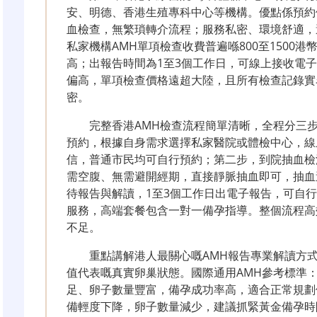
安、明德、香港生殖專科中心等機構。優點係預約
血檢查，無繁瑣轉介流程；服務私密、環境舒適，適
私家機構AMH單項檢查收費普遍喺800至1500
高；出報告時間為1至3個工作日，可線上接收電
偏高，單項檢查價格遠超大陸，且所有檢查記錄實
密。
完整香港AMH檢查流程簡單清晰，全程分三
預約，根據自身需求選擇私家醫院或體檢中心，線
信，普通市民均可自行預約；第二步，到院抽血檢
需空腹、無需避開經期，直接靜脈抽血即可，抽血
待報告與解讀，1至3個工作日出電子報告，可自
服務，高端套餐包含一對一備孕指導。整個流程高
不足。
重點講解港人最關心嘅AMH報告專業解讀方
值代表嘅真實卵巢狀態。國際通用AMH參考標準：數值
足、卵子數量豐富，備孕成功率高，適合正常規劃備孕；
備輕度下降，卵子數量減少，建議抓緊黃金備孕時間