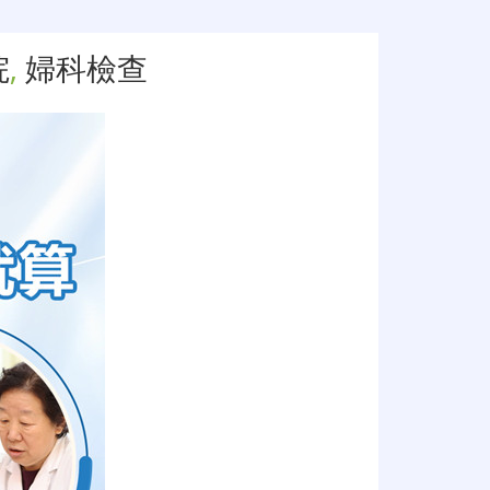
院
,
婦科檢查