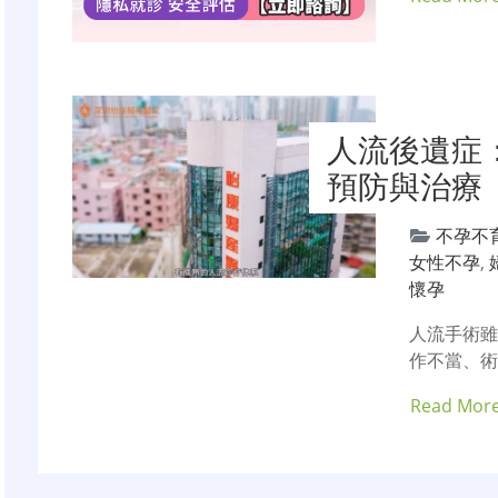
人流後遺症
預防與治療
不孕不
女性不孕
,
懷孕
人流手術
作不當、術
Read Mor