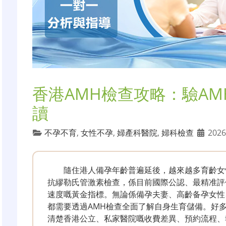
香港AMH檢查攻略：驗A
讀
不孕不育
,
女性不孕
,
婦產科醫院
,
婦科檢查
2026
隨住港人備孕年齡普遍延後，越來越多育齡女
抗繆勒氏管激素檢查，係目前國際公認、最精准評
速度嘅黃金指標。無論係備孕夫妻、高齡备孕女性
都需要透過AMH檢查全面了解自身生育儲備。好
清楚香港公立、私家醫院嘅收費差異、預約流程、