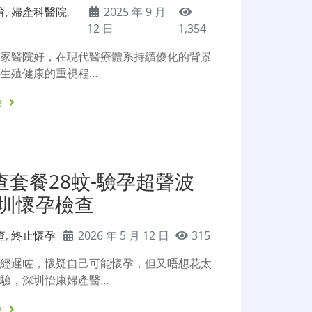
育
,
婦產科醫院
,
2025 年 9 月
12 日
1,354
哪家醫院好，在現代醫療體系持續優化的背景
生殖健康的重視程…
e
套餐28蚊-驗孕超聲波
深圳懷孕檢查
查
,
終止懷孕
2026 年 5 月 12 日
315
月經遲咗，懷疑自己可能懷孕，但又唔想花太
驗，深圳怡康婦產醫…
e