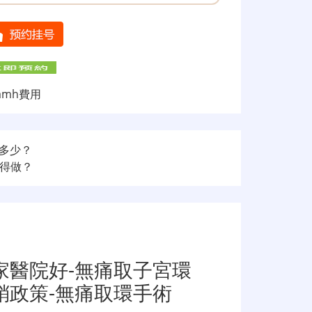
amh費用
多少？
得做？
家醫院好-無痛取子宮環
銷政策-無痛取環手術