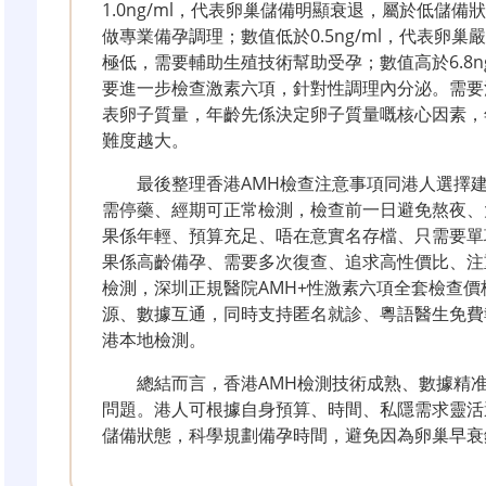
1.0ng/ml，代表卵巢儲備明顯衰退，屬於低儲
做專業備孕調理；數值低於0.5ng/ml，代表卵
極低，需要輔助生殖技術幫助受孕；數值高於6.8n
要進一步檢查激素六項，針對性調理內分泌。需要
表卵子質量，年齡先係決定卵子質量嘅核心因素，
難度越大。
最後整理香港AMH檢查注意事項同港人選擇
需停藥、經期可正常檢測，檢查前一日避免熬夜、
果係年輕、預算充足、唔在意實名存檔、只需要單
果係高齡備孕、需要多次復查、追求高性價比、注
檢測，深圳正規醫院AMH+性激素六項全套檢查
源、數據互通，同時支持匿名就診、粵語醫生免費
港本地檢測。
總結而言，香港AMH檢測技術成熟、數據精
問題。港人可根據自身預算、時間、私隱需求靈活
儲備狀態，科學規劃備孕時間，避免因為卵巢早衰