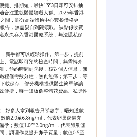
便捷、排期短，最快1至3日即可安排抽
合注重就醫體驗嘅人群。2026年香港
港幣之間，部分高端體檢中心套餐價格更
子報告，無需親自到院領取。缺點係收費
名永久存入香港醫療系統，無法隱私保
步，新手都可以輕鬆操作。第一步，提前
上、電話即可預約檢查時間，無需轉介
測，預約時間到院後，核對個人信息，無
過程僅需數分鐘，無創無痛；第三步，等
行下載保存，部分機構提供醫生簡單解讀
效便捷，唯一短板係整體花費高、私隱性
式，好多人拿到報告只睇數字，唔知道數
2.0至6.8ng/ml，代表卵巢儲備充
數值1.0至2.0ng/ml，代表卵巢儲
，調理作息提升卵子質量；數值0.5至