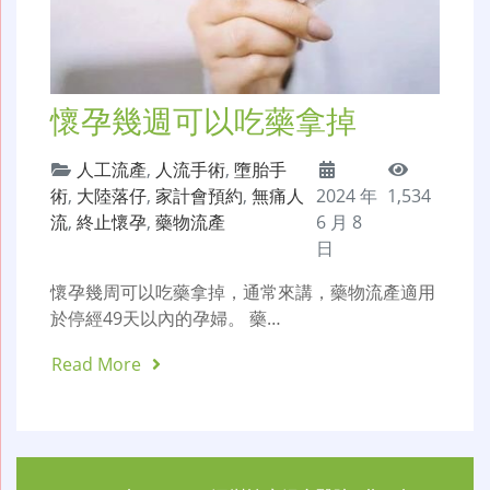
懷孕幾週可以吃藥拿掉
人工流產
,
人流手術
,
墮胎手
術
,
大陸落仔
,
家計會預約
,
無痛人
2024 年
1,534
流
,
終止懷孕
,
藥物流產
6 月 8
日
懷孕幾周可以吃藥拿掉，通常來講，藥物流產適用
於停經49天以內的孕婦。 藥…
Read More