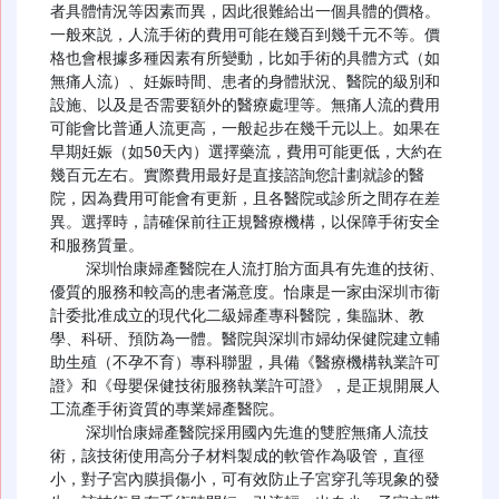
者具體情況等因素而異，因此很難給出一個具體的價格。
一般來説，人流手術的費用可能在幾百到幾千元不等。價
格也會根據多種因素有所變動，比如手術的具體方式（如
無痛人流）、妊娠時間、患者的身體狀況、醫院的級別和
設施、以及是否需要額外的醫療處理等。無痛人流的費用
可能會比普通人流更高，一般起步在幾千元以上。如果在
早期妊娠（如50天內）選擇藥流，費用可能更低，大約在
幾百元左右。實際費用最好是直接諮詢您計劃就診的醫
院，因為費用可能會有更新，且各醫院或診所之間存在差
異。選擇時，請確保前往正規醫療機構，以保障手術安全
和服務質量。

    深圳怡康婦產醫院在人流打胎方面具有先進的技術、
優質的服務和較高的患者滿意度。怡康是一家由深圳市衞
計委批准成立的現代化二級婦產專科醫院，集臨牀、教
學、科研、預防為一體。醫院與深圳市婦幼保健院建立輔
助生殖（不孕不育）專科聯盟，具備《醫療機構執業許可
證》和《母嬰保健技術服務執業許可證》，是正規開展人
工流產手術資質的專業婦產醫院。

    深圳怡康婦產醫院採用國內先進的雙腔無痛人流技
術，該技術使用高分子材料製成的軟管作為吸管，直徑
小，對子宮內膜損傷小，可有效防止子宮穿孔等現象的發