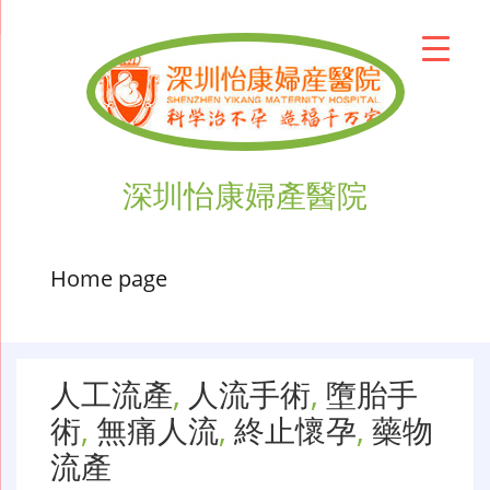
深圳怡康婦產醫院
Home page
人工流產
,
人流手術
,
墮胎手
術
,
無痛人流
,
終止懷孕
,
藥物
流產