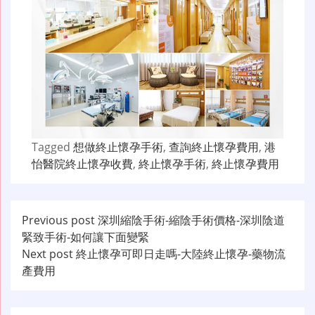
Tagged
想做終止懷孕手術
,
查詢終止懷孕費用
,
港
怡醫院終止懷孕收費
,
終止懷孕手術
,
終止懷孕費用
文
Previous post
深圳縮陰手術-縮陰手術價格-深圳陰道
緊致手術-如何讓下面變緊
章
Next post
終止懷孕可即日走嗎-大陸終止懷孕-藥物流
导
產費用
航