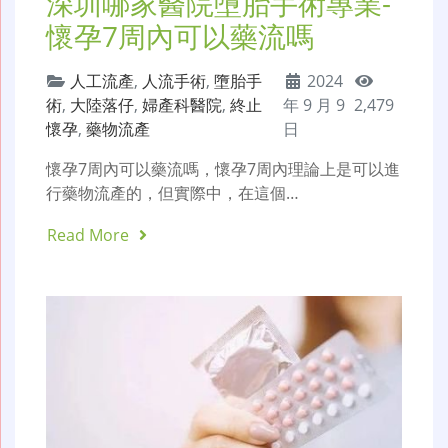
深圳哪家醫院墮胎手術專業-
懷孕7周內可以藥流嗎
人工流產
,
人流手術
,
墮胎手
2024
術
,
大陸落仔
,
婦產科醫院
,
終止
年 9 月 9
2,479
懷孕
,
藥物流產
日
懷孕7周內可以藥流嗎，懷孕7周內理論上是可以進
行藥物流產的，但實際中，在這個…
Read More