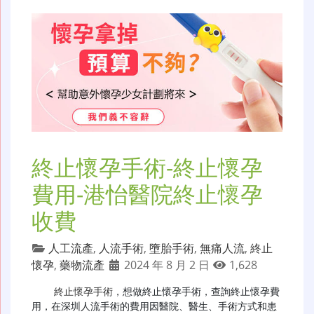
終止懷孕手術-終止懷孕
費用-港怡醫院終止懷孕
收費
人工流產
,
人流手術
,
墮胎手術
,
無痛人流
,
終止
懷孕
,
藥物流產
2024 年 8 月 2 日
1,628
終止懷孕手術
，想做終止懷孕手術，查詢終止懷孕費
用，在深圳人流手術的費用因醫院、醫生、手術方式和患