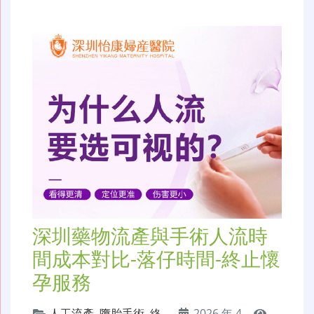
深圳藥物流產與手術人流時
間成本對比-落仔時間-終止懷
孕服務
人工流產
,
墮胎手術
,
終
2026 年 4