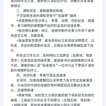
速回歸生活之選。最終術式需綜合評估，與醫生深度溝通
後確定。

   三、運動雷區：避開腹壓的暗礁

   子宮脱垂患者的運動需恪守“低腹壓”鐵律：

   •高腹壓動作堅決禁止：舉重、深蹲、仰卧起坐、跳繩
等，發力瞬間的腹壓驟升如同對盆底的直接衝擊。

   •慎待體位劇變：倒立、急轉等動作在重力作用下易導
致器官位移，加劇脱垂。

   •瑜伽需智慧選擇：避免長時站立前屈或深蹲體式，以
卧姿、坐姿的輕柔動作為宜，且務必在專業教練監護下進
行。

   即使是日常生活，長時間站立或蹲姿（如擦地、職業
需求）也會使盆底持續承重。建議每30分鐘變換體位休息
片刻。康復的核心是“保護優先”——任何引起下墜或不適的
動作都應即刻停止。

   四、深圳怡康：專業守護盆底健康

   在深圳，怡康婦產醫院以深厚實力為女性盆底健康護
航。作為深圳市婦幼保健院專科聯盟成員及醫保定點單
位，其優勢顯著：

   •專家領航：侯欽賢主任精於腹腔鏡下保留器官的個性
修復；王嵐副主任則在非手術療法（生物反饋、電刺激）
上經驗深厚，幫助患者重獲控尿能力與生活尊嚴。
