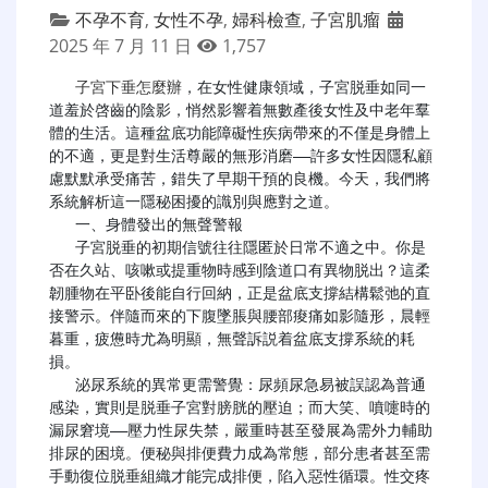
不孕不育
,
女性不孕
,
婦科檢查
,
子宮肌瘤
2025 年 7 月 11 日
1,757
子宮下垂怎麼辦
，在女性健康領域，子宮脱垂如同一
道羞於啓齒的陰影，悄然影響着無數產後女性及中老年羣
體的生活。這種盆底功能障礙性疾病帶來的不僅是身體上
的不適，更是對生活尊嚴的無形消磨——許多女性因隱私顧
慮默默承受痛苦，錯失了早期干預的良機。今天，我們將
系統解析這一隱秘困擾的識別與應對之道。

   一、身體發出的無聲警報

   子宮脱垂的初期信號往往隱匿於日常不適之中。你是
否在久站、咳嗽或提重物時感到陰道口有異物脱出？這柔
韌腫物在平卧後能自行回納，正是盆底支撐結構鬆弛的直
接警示。伴隨而來的下腹墜脹與腰部痠痛如影隨形，晨輕
暮重，疲憊時尤為明顯，無聲訴説着盆底支撐系統的耗
損。

   泌尿系統的異常更需警覺：尿頻尿急易被誤認為普通
感染，實則是脱垂子宮對膀胱的壓迫；而大笑、噴嚏時的
漏尿窘境——壓力性尿失禁，嚴重時甚至發展為需外力輔助
排尿的困境。便秘與排便費力成為常態，部分患者甚至需
手動復位脱垂組織才能完成排便，陷入惡性循環。性交疼