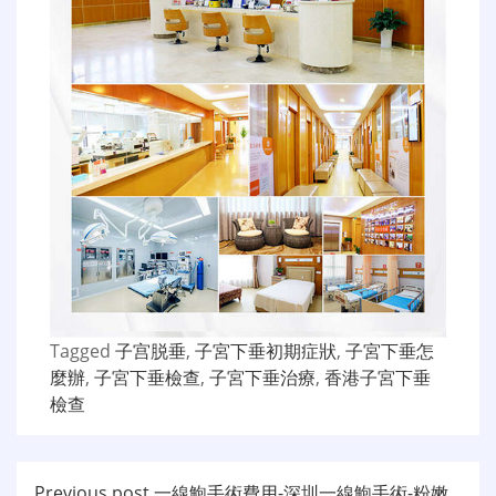
Tagged
子宫脱垂
,
子宮下垂初期症狀
,
子宮下垂怎
麼辦
,
子宮下垂檢查
,
子宮下垂治療
,
香港子宮下垂
檢查
Previous post
一線鮑手術費用-深圳一線鮑手術-粉嫩