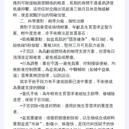
痛則可能侵蝕親密關係的根基，長期的身體不適還易誘發
焦慮抑鬱。這些症狀交織出現超過三個月且休息無緩解
時，便是就醫評估的明確信號。

   二、科學應對：精準分級，個性治療

   應對子宮脱垂需依病情輕重、年齡及生育需求定製方
案。輕中度患者，非手術療法是首選基石：

   •凱格爾運動：如盆底肌的“隱形健身”，每日3組，每
組收縮5秒放鬆，重複10次，堅持三月可見肌力改善。

   •子宮託：為高齡或體弱者的物理支撐方案，但需每日
清潔並定期複查，避免感染或壓傷。

   •行為調整：重在守護——避免負重、控制慢咳便秘、均
衡飲食控制體重，為盆底減負。中醫輔助（如補中益氣
湯）需專業辨證指導，以防誤治。

   當非手術手段力有不逮或脱垂已達中重度，手術便成
為重建支撐的關鍵：

   •曼氏手術：為年輕有生育需求者縮短主韌帶、修補陰
道壁，保留子宮功能。

   •子宮切除+陰道封閉術：適用於無生育需求的重度患
者。

   •盆底重建術：借腹腔鏡微創技術，以生物或合成材料
重塑盆底“吊牀”，創傷小、恢復快，是現代科技賦予的快