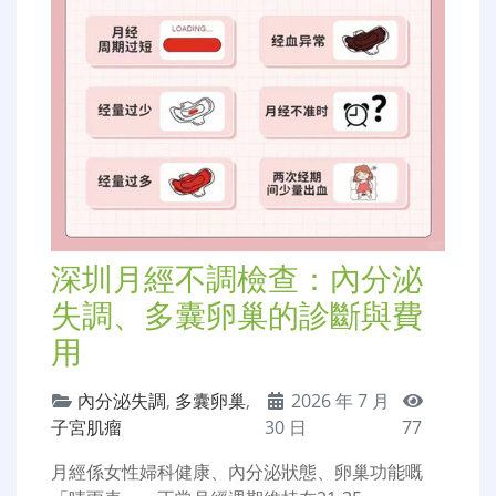
深圳月經不調檢查：內分泌
失調、多囊卵巢的診斷與費
用
內分泌失調
,
多囊卵巢
,
2026 年 7 月
子宮肌瘤
30 日
77
月經係女性婦科健康、內分泌狀態、卵巢功能嘅