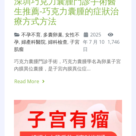
深圳巧克力囊腫門診手術醫
生推薦-巧克力囊腫的症狀治
療方式方法
不孕不育
,
多囊卵巢
,
女性不
2025
孕
,
婦產科醫院
,
婦科檢查
,
子宮
年 7 月 10
1,746
肌瘤
日
巧克力囊腫門診手術，巧克力囊腫學名為卵巢子宮
內膜異位囊腫，是子宮內膜異位症…
Read More