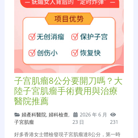
子宫肌瘤8公分要開刀嗎？大
陸子宮肌瘤手術費用與治療
醫院推薦
婦產科醫院
,
婦科檢查
,
2026 年 6 月
子宮肌瘤
23 日
231
好多香港女士體檢發現子宮肌瘤達8公分，第一時