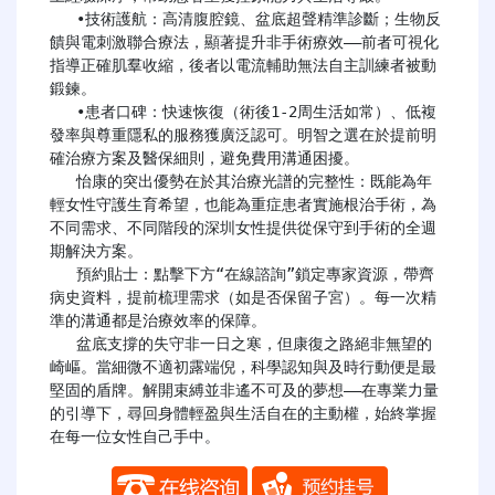
   •技術護航：高清腹腔鏡、盆底超聲精準診斷；生物反
饋與電刺激聯合療法，顯著提升非手術療效——前者可視化
指導正確肌羣收縮，後者以電流輔助無法自主訓練者被動
鍛鍊。

   •患者口碑：快速恢復（術後1-2周生活如常）、低複
發率與尊重隱私的服務獲廣泛認可。明智之選在於提前明
確治療方案及醫保細則，避免費用溝通困擾。

   怡康的突出優勢在於其治療光譜的完整性：既能為年
輕女性守護生育希望，也能為重症患者實施根治手術，為
不同需求、不同階段的深圳女性提供從保守到手術的全週
期解決方案。

   預約貼士：點擊下方“在線諮詢”鎖定專家資源，帶齊
病史資料，提前梳理需求（如是否保留子宮）。每一次精
準的溝通都是治療效率的保障。

   盆底支撐的失守非一日之寒，但康復之路絕非無望的
崎嶇。當細微不適初露端倪，科學認知與及時行動便是最
堅固的盾牌。解開束縛並非遙不可及的夢想——在專業力量
的引導下，尋回身體輕盈與生活自在的主動權，始終掌握
在每一位女性自己手中。
​​