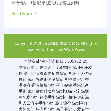
間會慌亂，唔清楚到底需唔需要立刻開…
Read More
Copyright © 2026
深圳怡康婦產醫院
All rights
reserved. Theme by
WordPress
本站友鏈/廣告諮詢q號：605162129
友情鏈接：
香港人工流產醫院
深圳落仔攻
略
深圳性病檢查幾多錢
家計會終止懷孕等
幾耐
家計會終止懷孕
家計會堕胎手術
香
港藥流
香港堕胎
深圳落仔幾錢
香港流產
手術
家計會婦科檢查
深圳無痛人流
深圳
割包皮
深圳包皮手術
深圳打胎多少錢
深
圳人工流産手術
深圳終止懷孕
深圳落仔
大陸落仔
肿瘤网
深圳亲子鉴定
真爱旅舍