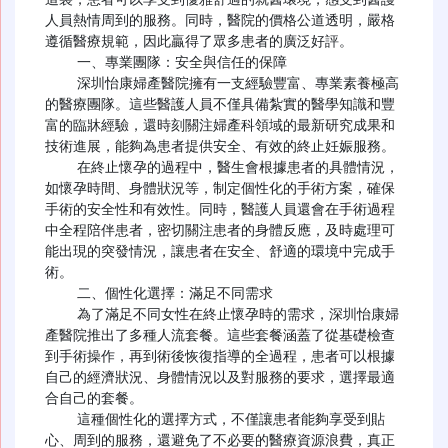
人員熱情周到的服務。同時，醫院的價格公道透明，嚴格
遵循醫療規範，因此贏得了眾多患者的廣泛好評。

    一、專業團隊：安全與信任的保障

    深圳怡康婦產醫院擁有一支經驗豐富、專業素養極高
的醫療團隊。這些醫護人員不僅具備紮實的醫學知識和豐
富的臨牀經驗，還時刻關注婦產科領域的最新研究成果和
技術進展，能夠為患者提供安全、有效的終止妊娠服務。

    在終止懷孕的過程中，醫生會根據患者的具體情況，
如懷孕時間、身體狀況等，制定個性化的手術方案，確保
手術的安全性和有效性。同時，醫護人員還會在手術過程
中全程陪伴患者，密切關注患者的身體反應，及時處理可
能出現的突發情況，讓患者在安全、舒適的環境中完成手
術。

    二、個性化選擇：滿足不同需求

    為了滿足不同女性在終止懷孕時的需求，深圳怡康婦
產醫院推出了多種人流套餐。這些套餐涵蓋了從基礎檢查
到手術操作，再到術後恢復指導的全過程，患者可以根據
自己的經濟狀況、身體情況以及對服務的要求，選擇最適
合自己的套餐。

    這種個性化的選擇方式，不僅讓患者能夠享受到貼
心、周到的服務，還避免了不必要的醫療資源浪費，真正