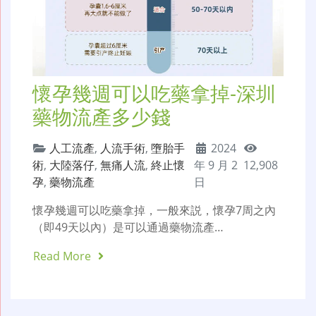
懷孕幾週可以吃藥拿掉-深圳
藥物流產多少錢
人工流產
,
人流手術
,
墮胎手
2024
術
,
大陸落仔
,
無痛人流
,
終止懷
年 9 月 2
12,908
孕
,
藥物流產
日
懷孕幾週可以吃藥拿掉，一般來説，懷孕7周之內
（即49天以內）是可以通過藥物流產…
Read More