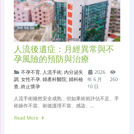
人流後遺症：月經異常與不
孕風險的預防與治療
不孕不育
,
人流手術
,
內分泌失
2026
調
,
女性不孕
,
婦產科醫院
,
婦科檢
年 6 月
260
查
,
終止懷孕
10 日
人流手術雖然安全成熟，但如果術前評估不足、手
術操作不當、術後護理不當、感染、…
Read More