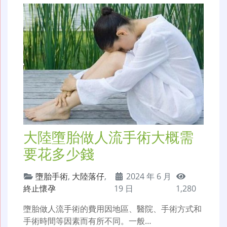
大陸墮胎做人流手術大概需
要花多少錢
墮胎手術
,
大陸落仔
,
2024 年 6 月
終止懷孕
19 日
1,280
墮胎做人流手術的費用因地區、醫院、手術方式和
手術時間等因素而有所不同。一般…