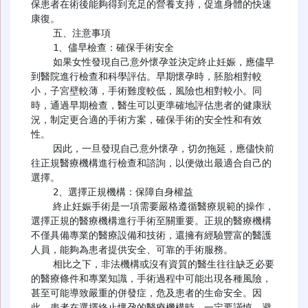
保患者在術後能夠得到充足的營養支持，促進身體的快速
康復。

    五、注意事項

    1、儘早檢查：確保手術安全

    如果女性發現自己意外懷孕並決定終止妊娠，應儘早
到醫院進行檢查和科學評估。早期懷孕時，胚胎相對較
小，子宮壁較薄，手術難度較低，風險也相對較小。同
時，通過早期檢查，醫生可以更準確地評估患者的健康狀
況，制定更合適的手術方案，確保手術的安全性和有效
性。

    因此，一旦發現自己意外懷孕，切勿拖延，應儘快前
往正規醫療機構進行檢查和諮詢，以便做出最適合自己的
選擇。

    2、選擇正規機構：保障自身權益

    終止妊娠手術是一項需要嚴格遵循醫療規範的操作，
選擇正規的醫療機構進行手術至關重要。正規的醫療機構
不僅具備專業的醫療設備和技術，還擁有經驗豐富的醫護
人員，能夠為患者提供安全、可靠的手術服務。

    相比之下，非法機構或沒有資質的醫生往往缺乏必要
的醫療條件和專業知識，手術過程中可能出現各種風險，
甚至可能導致嚴重的併發症，危及患者的生命安全。因
此，患者在選擇終止懷孕的醫療機構時，一定要謹慎，避