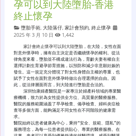
孕可以到大陸墮胎-香港
終止懷孕
墮胎手術
,
大陸落仔
,
家計會預約
,
終止懷孕
2025 年 3 月 10 日
1,442
家計會終止懷孕可以到大陸墮胎
，在大陸，女性在面
對意外懷孕時，擁有自主決定是否繼續懷孕的權利。從法
律角度來看，墮胎並不構成違法行為，育齡夫妻有權自主
選擇計劃生育避孕節育措施，以預防和減少非意願妊娠的
發生。這一規定充分體現了對女性身體自主權的尊重，也
賦予了女性在面對意外懷孕時做出合理選擇的自由。因
此，從法律層面而言，到大陸進行墮胎是合法的。

    深圳怡康婦產醫院是一家專注於婦產科領域的專業醫
療機構，致力於為女性提供全方位、高質量的醫療服務。
醫院的服務範圍涵蓋了早孕檢查、備孕檢查、婦科炎症檢
查等多個方面，能夠滿足不同女性在不同階段的健康需
求。

醫院始終以患者健康為中心，秉持“安全、規範、隱私”的
服務理念，為每一位患者提供貼心、專業的醫療服務。在
這裏，患者可以享受到優雅舒適的就醫環境，感受到醫護