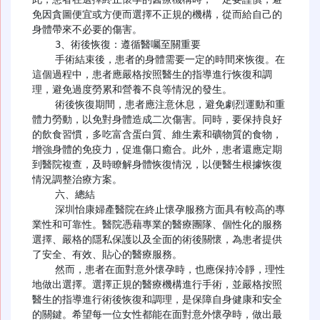
免因貪圖便宜或方便而選擇不正規的機構，從而給自己的
身體帶來不必要的傷害。

    3、術後恢復：遵循醫囑至關重要

    手術結束後，患者的身體需要一定的時間來恢復。在
這個過程中，患者應嚴格按照醫生的指導進行恢復和調
理，避免過度勞累和營養不良等情況的發生。

    術後恢復期間，患者應注意休息，避免劇烈運動和重
體力勞動，以免對身體造成二次傷害。同時，要保持良好
的飲食習慣，多吃富含蛋白質、維生素和礦物質的食物，
增強身體的免疫力，促進傷口癒合。此外，患者還應定期
到醫院複查，及時瞭解身體恢復情況，以便醫生根據恢復
情況調整治療方案。

    六、總結

    深圳怡康婦產醫院在終止懷孕服務方面具有較高的專
業性和可靠性。醫院憑藉專業的醫療團隊、個性化的服務
選擇、嚴格的隱私保護以及全面的術後關懷，為患者提供
了安全、有效、貼心的醫療服務。

    然而，患者在面對意外懷孕時，也應保持冷靜，理性
地做出選擇。選擇正規的醫療機構進行手術，並嚴格按照
醫生的指導進行術後恢復和調理，是保障自身健康和安全
的關鍵。希望每一位女性都能在面對意外懷孕時，做出最