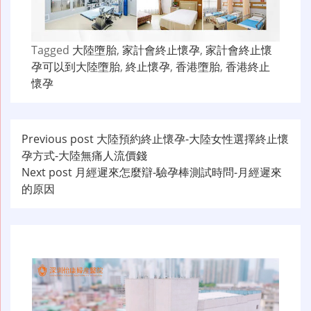
Tagged
大陸墮胎
,
家計會終止懷孕
,
家計會終止懷
孕可以到大陸墮胎
,
終止懷孕
,
香港墮胎
,
香港終止
懷孕
文
Previous post
大陸預約終止懷孕-​大陸女性選擇終止懷
孕方式-大陸無痛人流價錢
章
Next post
月經遲來怎麼辯-驗孕棒測試時問-月經遲來
导
的原因
航