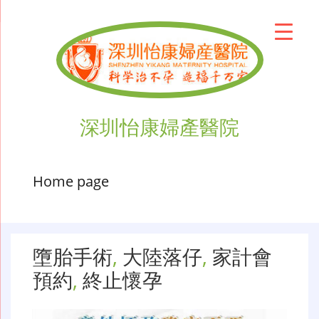
深圳怡康婦產醫院
Home page
墮胎手術
,
大陸落仔
,
家計會
預約
,
終止懷孕