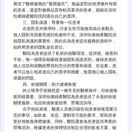
實現了醫療服務的“量體裁衣”。無論是對於經濟條件有限
的患者，還是對服務品質有較高要求的患者，都能在深圳
怡康婦產醫院找到適合自己的選擇。

    三、隱私保護：尊重每一位患者

    在面對意外懷孕時，許多女性可能會因為社會觀念、
個人隱私等因素而感到焦慮和不安。深圳怡康婦產醫院深
知隱私保護的重要性，因此在為患者提供服務的過程中，
始終將患者的隱私放在首位。

    醫院為患者提供了私密的就醫環境，從掛號、檢查到
手術，每一個環節都嚴格遵循隱私保護原則，確保患者的
個人信息和就醫經歷得到充分的尊重和保護。在這裏，患
者可以放心地表達自己的需求和擔憂，無需擔心個人隱私
泄露的問題。

    四、術後關懷：助力健康恢復

    終止懷孕手術雖然是一種常見的醫療操作，但術後恢
復同樣重要。深圳怡康婦產醫院為患者提供了全面的術後
關懷服務，包括術後恢復指導、營養諮詢等。

    在手術結束後，醫護人員會詳細告知患者術後需要注
意的事項，如飲食、休息、運動等方面的要求，幫助患者
更好地恢復身體健康。同時，醫院還會為患者提供專業的
營養諮詢，根據患者的身體情況制定合理的飲食方案，確