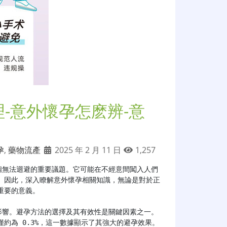
-意外懷孕怎麽辨-意
孕
,
藥物流產
2025 年 2 月 11 日
1,257
個無法迴避的重要議題。它可能在不經意間闖入人們
。因此，深入瞭解意外懷孕相關知識，無論是對於正
要的意義。

約為 0.3%，這一數據顯示了其強大的避孕效果。