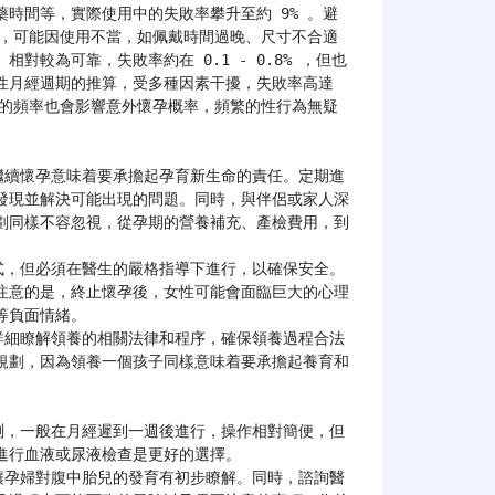
時間等，實際使用中的失敗率攀升至約 9% 。避
中，可能因使用不當，如佩戴時間過晚、尺寸不合適
相對較為可靠，失敗率約在 0.1 - 0.8% ，但也
性月經週期的推算，受多種因素干擾，失敗率高達 
為的頻率也會影響意外懷孕概率，頻繁的性行為無疑
發現並解決可能出現的問題。同時，與伴侶或家人深
劃同樣不容忽視，從孕期的營養補充、產檢費用，到
注意的是，終止懷孕後，女性可能會面臨巨大的心理
負面情緒。

規劃，因為領養一個孩子同樣意味着要承擔起養育和
行血液或尿液檢查是更好的選擇。
