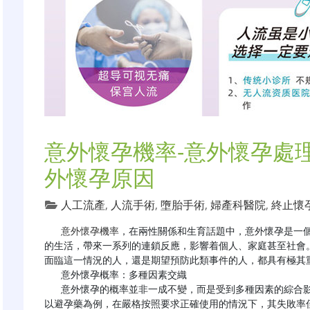
意外懷孕機率-意外懷孕處理
外懷孕原因
人工流產
,
人流手術
,
墮胎手術
,
婦產科醫院
,
終止懷
意外懷孕機率
，在兩性關係和生育話題中，意外懷孕是一
的生活，帶來一系列的連鎖反應，影響着個人、家庭甚至社會
面臨這一情況的人，還是期望預防此類事件的人，都具有極其重
   意外懷孕概率：多種因素交織

   意外懷孕的概率並非一成不變，而是受到多種因素的綜合影響。避孕方法的選擇及其有效性是關鍵因素之一。
以避孕藥為例，在嚴格按照要求正確使用的情況下，其失敗率僅