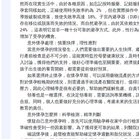
然而在現實生活中，由於各種原因，如忘記按時服藥、記錯服藥
孕套同樣如此，正確使用時失敗率約為 2% ，但在實際操作
導致破裂或滑落，致使失敗率高達 18%。子宮內避孕器（IUD）
存在移位或脱落而失效的情況。而自然避孕法，由於其依賴女
24% ，這表明它並非一種十分可靠的避孕方式。此外，性行
增加了受孕的機會。

   意外懷孕處理：慎重抉擇，理性應對

   當意外懷孕的情況發生，人們需要做出重要的人生抉擇。繼續懷孕意味着要承擔起孕育新生命的責任。定期進
行產前檢查是必不可少的，這能實時監控母嬰健康狀況，及時
入討論，獲得他們的支持，做好心理準備也至關重要。經濟規
孩子出生後的養育開銷，都需要提前做好預算。

   如果選擇終止懷孕，在懷孕早期，可以採用藥物流產的方式，但必須在醫生的嚴格指導下進行，以確保安全。
對於懷孕較晚期的情況，則需通過手術流產在醫院進行。值得
壓力，因此心理輔導是很有必要的，幫助她們緩解焦慮、自責等
   領養也是一種選擇。在決定領養前，需要諮詢專業機構，詳細瞭解領養的相關法律和程序，確保領養過程合法
合規。同時，個人也要做好充分的心理準備，考慮未來的生活
教育的責任。

   意外懷孕怎麼辨：科學檢測，精準判斷

   懷疑自己意外懷孕時，首先可以使用驗孕棒在家中自行檢測，一般在月經遲到一週後進行，操作相對簡便，但
準確性會受到一些因素影響。為了獲得更可靠的結果，到醫院進
   確認懷孕後，超聲檢查能幫助確定懷孕週數和胎兒狀況，讓孕婦對腹中胎兒的發育有初步瞭解。同時，諮詢醫