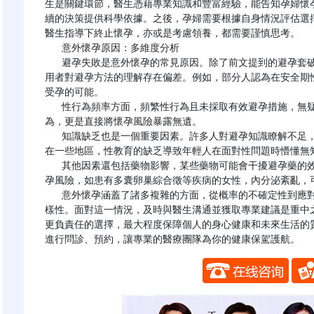
生是關鍵環節，醫生憑藉專業知識和豐富經驗，能告知孕婦懷
續的決策提供科學依據。之後，孕婦需要根據自身情況評估選
醫生指導下終止懷孕，亦或是考慮領養，都需要謹慎思考。

   意外懷孕原因：多維度分析

   避孕失敗是意外懷孕的常見原因。除了前文提到的避孕套破裂、避孕藥物漏服、避孕器失效外，還可能因為使
用者對避孕方法的理解存在偏差。例如，部分人認為在安全期
受孕的可能。

   性行為頻率方面，頻繁性行為且未採取有效避孕措施，無疑大大增加了精子與卵子結合的機會。而無保護性行
為，更是直接將懷孕風險暴露無遺。

   知識缺乏也是一個重要因素。許多人對避孕知識瞭解不足，不知道不同避孕方法的適用條件和正確使用方式。
在一些地區，性教育的缺乏導致年輕人在面對性問題時懵懂無知
   其他因素還包括藥物影響，某些藥物可能會干擾避孕藥的效果，降低避孕成功率。一些健康狀況也可能增加懷
孕風險，如患有多囊卵巢綜合徵等疾病的女性，內分泌紊亂，可
   意外懷孕涵蓋了諸多複雜的方面，從概率的不確定性到應對方式的抉擇，從判斷方法的科學性到背後成因的多
樣性。面對這一情況，及時與醫生溝通並獲取專業建議是重中
更負責任的選擇，最大程度保障個人的身心健康和未來生活的
進行問診、預約，讓專業的醫療團隊為你的健康保駕護航。