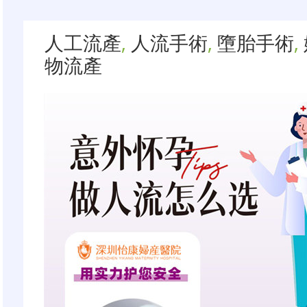
人工流產
,
人流手術
,
墮胎手術
,
物流產