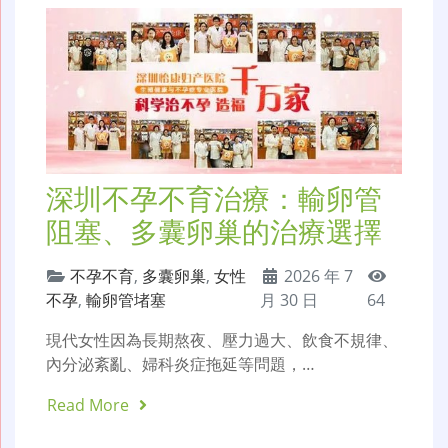
深圳不孕不育治療：輸卵管
阻塞、多囊卵巢的治療選擇
不孕不育
,
多囊卵巢
,
女性
2026 年 7
不孕
,
輸卵管堵塞
月 30 日
64
現代女性因為長期熬夜、壓力過大、飲食不規律、
內分泌紊亂、婦科炎症拖延等問題，…
Read More