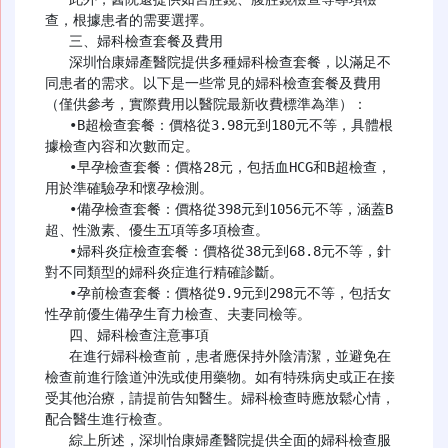
查，根據患者的需要選擇。

   三、婦科檢查套餐及費用

   深圳怡康婦產醫院提供多種婦科檢查套餐，以滿足不
同患者的需求。以下是一些常見的婦科檢查套餐及費用
（僅供參考，實際費用以醫院最新收費標準為準）：

   •B超檢查套餐：價格從3.98元到180元不等，具體根
據檢查內容和次數而定。

   •早孕檢查套餐：價格28元，包括血HCG和B超檢查，
用於準確驗孕和懷孕檢測。

   •備孕檢查套餐：價格從398元到1056元不等，涵蓋B
超、性激素、優生五項等多項檢查。

   •婦科炎症檢查套餐：價格從38元到68.8元不等，針
對不同類型的婦科炎症進行精確診斷。

   •孕前檢查套餐：價格從9.9元到298元不等，包括女
性孕前優生備孕生育力檢查、夫妻同檢等。

   四、婦科檢查注意事項

   在進行婦科檢查前，患者應保持外陰清潔，並避免在
檢查前進行陰道沖洗或使用藥物。如有特殊病史或正在接
受其他治療，請提前告知醫生。婦科檢查時應放鬆心情，
配合醫生進行檢查。

   綜上所述，深圳怡康婦產醫院提供全面的婦科檢查服