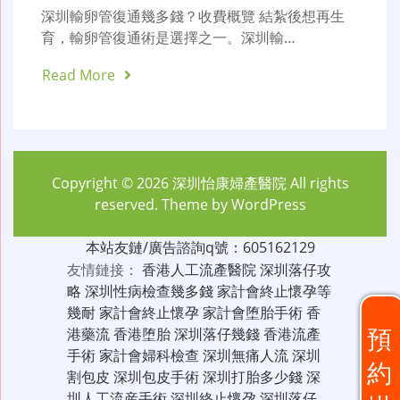
深圳輸卵管復通幾多錢？收費概覽 結紮後想再生
育，輸卵管復通術是選擇之一。深圳輸…
Read More
Copyright © 2026
深圳怡康婦產醫院
All rights
reserved. Theme by
WordPress
本站友鏈/廣告諮詢q號：605162129
友情鏈接：
香港人工流產醫院
深圳落仔攻
略
深圳性病檢查幾多錢
家計會終止懷孕等
幾耐
家計會終止懷孕
家計會堕胎手術
香
預
港藥流
香港堕胎
深圳落仔幾錢
香港流產
手術
家計會婦科檢查
深圳無痛人流
深圳
約
割包皮
深圳包皮手術
深圳打胎多少錢
深
圳人工流産手術
深圳終止懷孕
深圳落仔