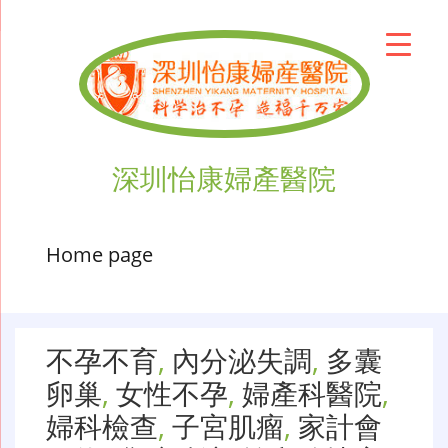
深圳怡康婦產醫院
Home page
不孕不育
,
內分泌失調
,
多囊
卵巢
,
女性不孕
,
婦產科醫院
,
婦科檢查
,
子宮肌瘤
,
家計會