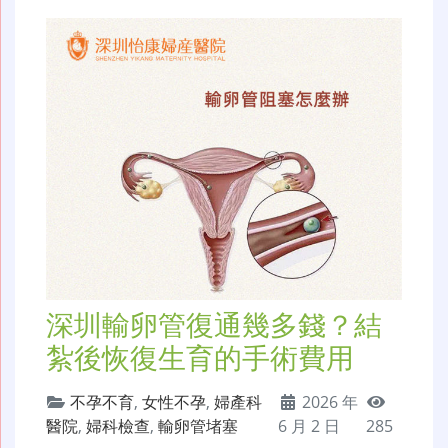
深圳輸卵管復通幾多錢？結
紮後恢復生育的手術費用
不孕不育
,
女性不孕
,
婦產科
2026 年
醫院
,
婦科檢查
,
輸卵管堵塞
6 月 2 日
285