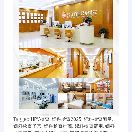
Tagged
HPV檢查
,
婦科檢查2025
,
婦科檢查卵巢
,
婦科檢查子宮
,
婦科檢查推薦
,
婦科檢查费用
,
婦科