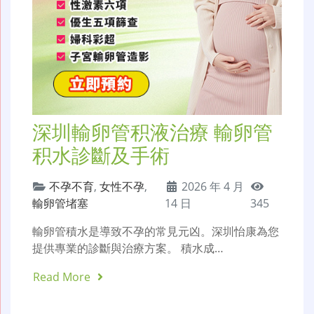
深圳輸卵管积液治療 輸卵管
积水診斷及手術
不孕不育
,
女性不孕
,
2026 年 4 月
輸卵管堵塞
14 日
345
輸卵管積水是導致不孕的常見元凶。深圳怡康為您
提供專業的診斷與治療方案。 積水成…
Read More