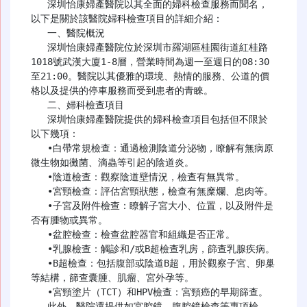
   深圳怡康婦產醫院以其全面的婦科檢查服務而聞名，
以下是關於該醫院婦科檢查項目的詳細介紹：

   一、醫院概況

   深圳怡康婦產醫院位於深圳市羅湖區桂園街道紅桂路
1018號武漢大廈1-8層，營業時間為週一至週日的08:30
至21:00。醫院以其優雅的環境、熱情的服務、公道的價
格以及提供的停車服務而受到患者的青睞。

   二、婦科檢查項目

   深圳怡康婦產醫院提供的婦科檢查項目包括但不限於
以下幾項：

   •白帶常規檢查：通過檢測陰道分泌物，瞭解有無病原
微生物如黴菌、滴蟲等引起的陰道炎。

   •陰道檢查：觀察陰道壁情況，檢查有無異常。

   •宮頸檢查：評估宮頸狀態，檢查有無糜爛、息肉等。

   •子宮及附件檢查：瞭解子宮大小、位置，以及附件是
否有腫物或異常。

   •盆腔檢查：檢查盆腔器官和組織是否正常。

   •乳腺檢查：觸診和/或B超檢查乳房，篩查乳腺疾病。

   •B超檢查：包括腹部或陰道B超，用於觀察子宮、卵巢
等結構，篩查囊腫、肌瘤、宮外孕等。

   •宮頸塗片（TCT）和HPV檢查：宮頸癌的早期篩查。

   此外，醫院還提供如宮腔鏡、腹腔鏡檢查等專項檢