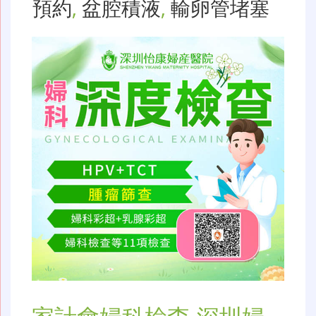
預約
,
盆腔積液
,
輸卵管堵塞