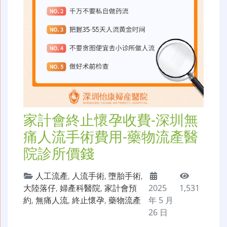
家計會終止懷孕收費-深圳無
痛人流手術費用-藥物流產醫
院診所價錢
人工流產
,
人流手術
,
墮胎手術
,
大陸落仔
,
婦產科醫院
,
家計會預
2025
1,531
約
,
無痛人流
,
終止懷孕
,
藥物流產
年 5 月
26 日