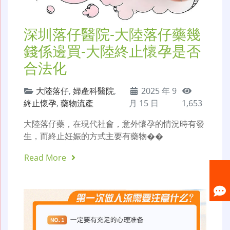
深圳落仔醫院-大陸落仔藥幾
錢係邊買-大陸終止懷孕是否
合法化
大陸落仔
,
婦產科醫院
,
2025 年 9
終止懷孕
,
藥物流產
月 15 日
1,653
大陸落仔藥，在現代社會，意外懷孕的情況時有發
生，而終止妊娠的方式主要有藥物��
Read More