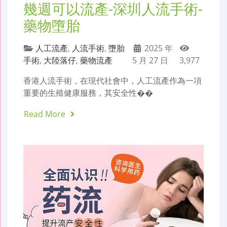
幾週可以流產-深圳人流手術-
藥物墮胎
人工流產
,
人流手術
,
墮胎
2025 年
手術
,
大陸落仔
,
藥物流產
5 月 27 日
3,977
香港人流手術，在現代社會中，人工流產作為一項
重要的生殖健康服務，其安全性��
Read More