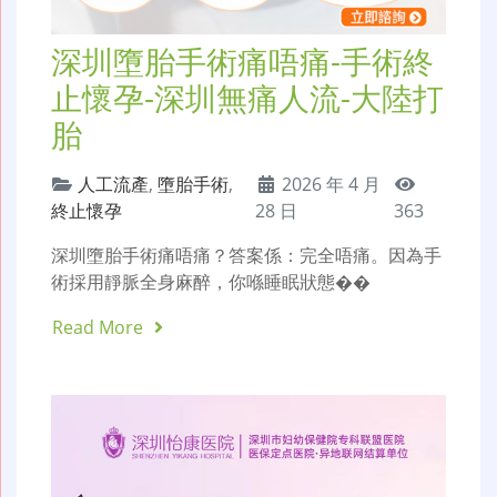
深圳墮胎手術痛唔痛-手術終
止懷孕-深圳無痛人流-大陸打
胎
人工流產
,
墮胎手術
,
2026 年 4 月
終止懷孕
28 日
363
深圳墮胎手術痛唔痛？答案係：完全唔痛。因為手
術採用靜脈全身麻醉，你喺睡眠狀態��
Read More