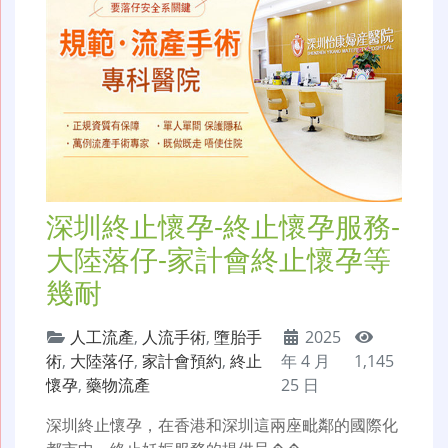
深圳終止懷孕-終止懷孕服務-
大陸落仔-家計會終止懷孕等
幾耐
人工流產
,
人流手術
,
墮胎手
2025
術
,
大陸落仔
,
家計會預約
,
終止
年 4 月
1,145
懷孕
,
藥物流產
25 日
深圳終止懷孕，在香港和深圳這兩座毗鄰的國際化