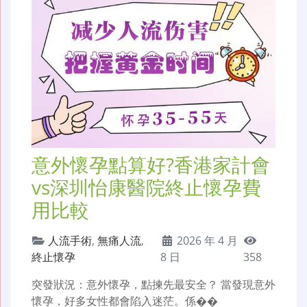
意外懷孕點算好?香港家計會
vs深圳怡康醫院終止懷孕費
用比較
人流手術
,
無痛人流
,
2026 年 4 月
終止懷孕
8 日
358
突發狀況：意外懷孕，點揀先最安全？ 當發現意外
懷孕，好多女性都會陷入迷茫。係��