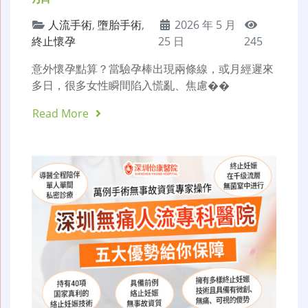
人流手術
,
墮胎手術
,
2026 年 5 月
終止懷孕
25 日
245
意外懷孕點算？當驗孕棒出現兩條線，或月經遲來
多日，很多女性瞬間陷入慌亂、焦慮��
Read More