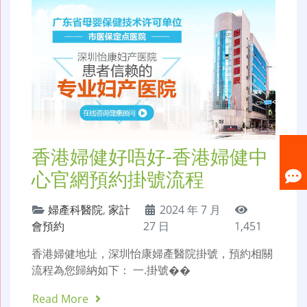
香港婦健好唔好-香港婦健中
心官網預約掛號流程
婦產科醫院
,
家計
2024 年 7 月
會預約
27 日
1,451
香港婦健地址，深圳怡康婦產醫院掛號，預約相關
流程為您歸納如下： 一.掛號��
Read More