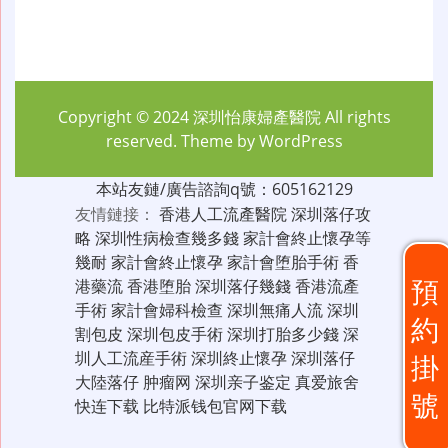
Copyright © 2024
深圳怡康婦產醫院
All rights
reserved. Theme by
WordPress
本站友鏈/廣告諮詢q號：605162129
友情鏈接：
香港人工流產醫院
深圳落仔攻
略
深圳性病檢查幾多錢
家計會終止懷孕等
幾耐
家計會終止懷孕
家計會堕胎手術
香
預
港藥流
香港堕胎
深圳落仔幾錢
香港流產
手術
家計會婦科檢查
深圳無痛人流
深圳
約
割包皮
深圳包皮手術
深圳打胎多少錢
深
圳人工流産手術
深圳終止懷孕
深圳落仔
掛
大陸落仔
肿瘤网
深圳亲子鉴定
真爱旅舍
號
快连下载
比特派钱包官网下载