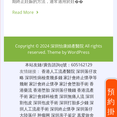
期終止妊娠的方法，通常適用於妊��
Read More
Copyright © 2024
深圳怡康婦產醫院
All rights
reserved. Theme by
WordPress
本站友鏈/廣告諮詢q號：605162129
友情鏈接：
香港人工流產醫院
深圳落仔攻
略
深圳性病檢查幾多錢
家計會終止懷孕等
幾耐
家計會終止懷孕
家計會堕胎手術
香
預
港藥流
香港堕胎
深圳落仔幾錢
香港流產
手術
家計會婦科檢查
深圳無痛人流
深圳
約
割包皮
深圳包皮手術
深圳打胎多少錢
深
圳人工流産手術
深圳終止懷孕
深圳落仔
掛
大陸落仔
肿瘤网
深圳亲子鉴定
真爱旅舍