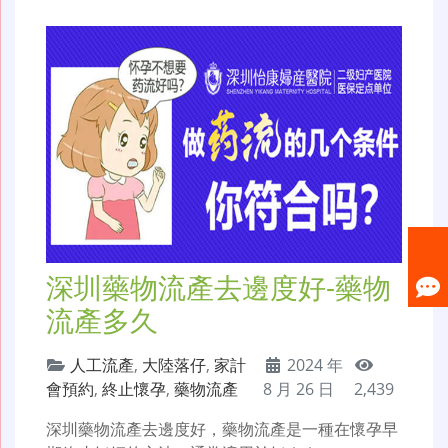
深圳藥物流產去邊度好-藥物
流產多久
人工流產
,
大陸落仔
,
家計
2024 年
會預約
,
終止懷孕
,
藥物流產
8 月 26 日
2,439
深圳藥物流產去邊度好，藥物流產是一種在懷孕早