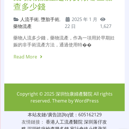
查多少錢
人流手術
,
墮胎手術
,
2025 年 1 月
藥物流產
22 日
1,627
藥物人流多少錢，藥物流產，作為一項用於早期妊
娠的非手術流產方法，通過使用特��
Read More
Copyright © 2025
深圳怡康婦產醫院
All rights
reserved. Theme by
WordPress
本站友鏈/廣告諮詢q號：605162129
友情鏈接：
香港人工流產醫院
深圳落仔攻
略
深圳性病檢查幾多錢
家計會終止懷孕等