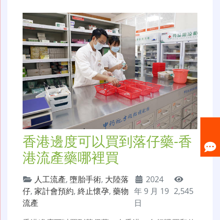
香港邊度可以買到落仔藥-香
港流產藥哪裡買
人工流產
,
墮胎手術
,
大陸落
2024
仔
,
家計會預約
,
終止懷孕
,
藥物
年 9 月 19
2,545
流產
日