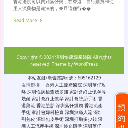
香港邊度可以買到落仔藥，在香港，自行購買和使
用人流藥物是違法的，並且這種行��
Read More
Copyright © 2024
深圳怡康婦產醫院
All rights
reserved. Theme by
WordPress
本站友鏈/廣告諮詢q號：605162129
友情鏈接：
香港人工流產醫院
深圳落仔攻
略
深圳性病檢查幾多錢
家計會終止懷孕等
幾耐
家計會終止懷孕
家計會堕胎手術
香
預
港藥流
香港堕胎
深圳落仔幾錢
香港流產
手術
家計會婦科檢查
深圳無痛人流
深圳
約
割包皮
深圳包皮手術
深圳打胎多少錢
深
圳人工流産手術
深圳終止懷孕
深圳落仔