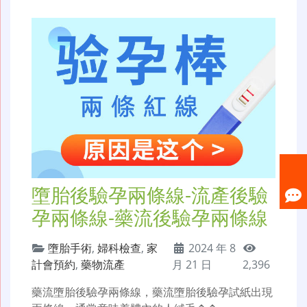
墮胎後驗孕兩條線-流產後驗
孕兩條線-藥流後驗孕兩條線
墮胎手術
,
婦科檢查
,
家
2024 年 8
計會預約
,
藥物流產
月 21 日
2,396
藥流墮胎後驗孕兩條線，藥流墮胎後驗孕試紙出現