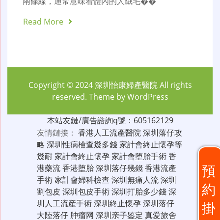
兩條線，通常意味着體內的人絨毛��
Read More
Copyright © 2024
深圳怡康婦產醫院
All rights
reserved. Theme by
WordPress
本站友鏈/廣告諮詢q號：605162129
友情鏈接：
香港人工流產醫院
深圳落仔攻
略
深圳性病檢查幾多錢
家計會終止懷孕等
幾耐
家計會終止懷孕
家計會堕胎手術
香
預
港藥流
香港堕胎
深圳落仔幾錢
香港流產
手術
家計會婦科檢查
深圳無痛人流
深圳
約
割包皮
深圳包皮手術
深圳打胎多少錢
深
圳人工流産手術
深圳終止懷孕
深圳落仔
掛
大陸落仔
肿瘤网
深圳亲子鉴定
真爱旅舍