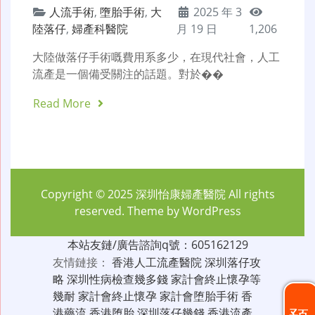
人流手術
,
墮胎手術
,
大
2025 年 3
陸落仔
,
婦產科醫院
月 19 日
1,206
大陸做落仔手術嘅費用系多少，在現代社會，人工
流產是一個備受關注的話題。對於��
Read More
Copyright © 2025
深圳怡康婦產醫院
All rights
reserved. Theme by
WordPress
本站友鏈/廣告諮詢q號：605162129
友情鏈接：
香港人工流產醫院
深圳落仔攻
略
深圳性病檢查幾多錢
家計會終止懷孕等
幾耐
家計會終止懷孕
家計會堕胎手術
香
港藥流
香港堕胎
深圳落仔幾錢
香港流產