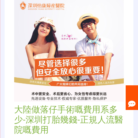
大陸做落仔手術嘅費用系多
少-深圳打胎幾錢-正規人流醫
院嘅費用