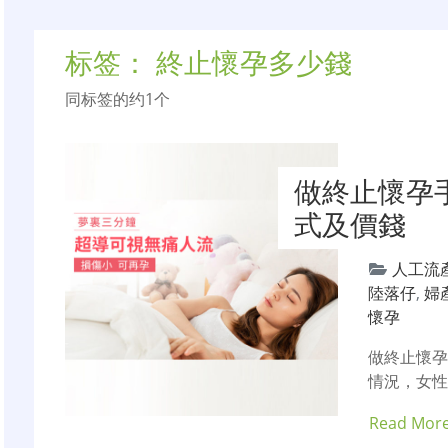
标签：
終止懷孕多少錢
同标签的约1个
做終止懷孕
式及價錢
人工流
陸落仔
,
婦
懷孕
做終止懷
情況，女
Read Mor