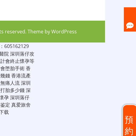
hts reserved. Theme by
WordPress
05162129
醫院
深圳落仔攻
家計會終止懷孕等
計會堕胎手術
香
仔幾錢
香港流產
圳無痛人流
深圳
圳打胎多少錢
深
懷孕
深圳落仔
子鉴定
真爱旅舍
下载
預
約