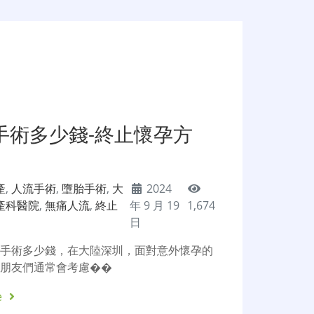
手術多少錢-終止懷孕方
產
,
人流手術
,
墮胎手術
,
大
2024
產科醫院
,
無痛人流
,
終止
年 9 月 19
1,674
日
孕手術多少錢，在大陸深圳，面對意外懷孕的
性朋友們通常會考慮��
e