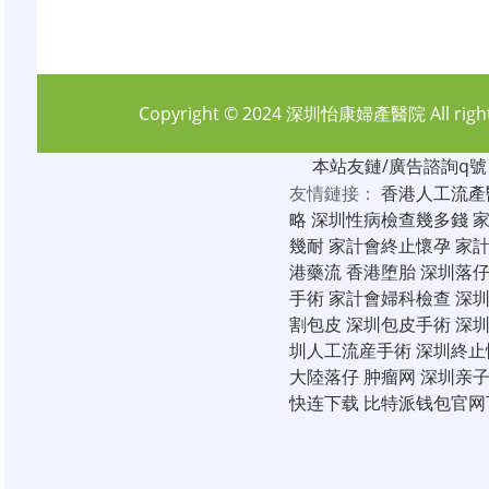
Copyright © 2024
深圳怡康婦產醫院
All rig
本站友鏈/廣告諮詢q號：6
友情鏈接：
香港人工流產
略
深圳性病檢查幾多錢
幾耐
家計會終止懷孕
家
港藥流
香港堕胎
深圳落
手術
家計會婦科檢查
深
割包皮
深圳包皮手術
深
圳人工流産手術
深圳終止
大陸落仔
肿瘤网
深圳亲
快连下载
比特派钱包官网