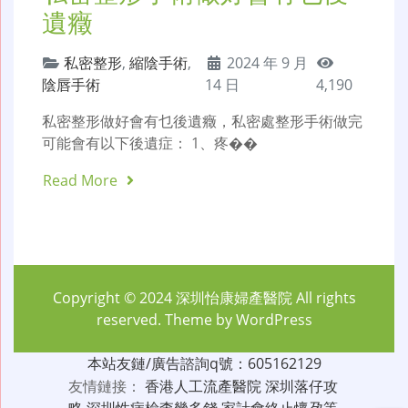
遺癥
私密整形
,
縮陰手術
,
2024 年 9 月
陰唇手術
14 日
4,190
私密整形做好會有乜後遺癥，私密處整形手術做完
可能會有以下後遺症： 1、疼��
Read More
Copyright © 2024
深圳怡康婦產醫院
All rights
reserved. Theme by
WordPress
本站友鏈/廣告諮詢q號：605162129
友情鏈接：
香港人工流產醫院
深圳落仔攻