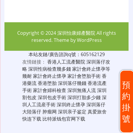
Copyright © 2024
深圳怡康婦產醫院
All rights
reserved. Theme by
WordPress
本站友鏈/廣告諮詢q號：605162129
友情鏈接：
香港人工流產醫院
深圳落仔攻
略
深圳性病檢查幾多錢
家計會終止懷孕等
幾耐
家計會終止懷孕
家計會堕胎手術
香
預
港藥流
香港堕胎
深圳落仔幾錢
香港流產
手術
家計會婦科檢查
深圳無痛人流
深圳
約
割包皮
深圳包皮手術
深圳打胎多少錢
深
圳人工流産手術
深圳終止懷孕
深圳落仔
掛
大陸落仔
肿瘤网
深圳亲子鉴定
真爱旅舍
號
快连下载
比特派钱包官网下载