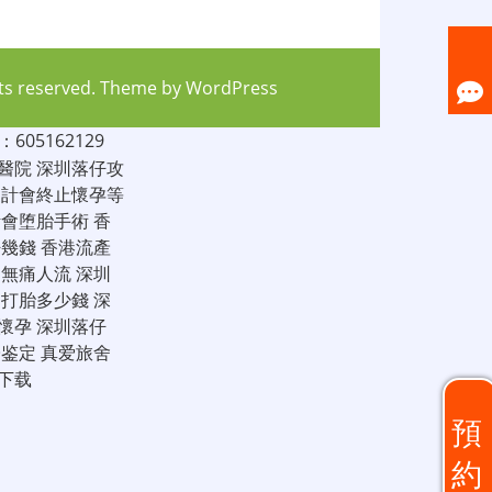
hts reserved. Theme by
WordPress
05162129
醫院
深圳落仔攻
家計會終止懷孕等
計會堕胎手術
香
仔幾錢
香港流產
圳無痛人流
深圳
圳打胎多少錢
深
懷孕
深圳落仔
子鉴定
真爱旅舍
下载
預
約