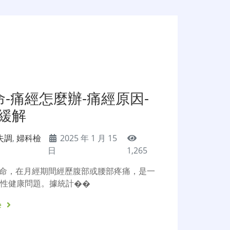
-痛經怎麼辦-痛經原因-
經緩解
失調
,
婦科檢
2025 年 1 月 15
日
1,265
命，在月經期間經歷腹部或腰部疼痛，是一
女性健康問題。據統計��
e