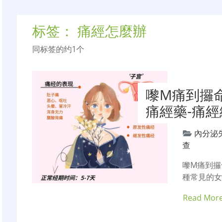
标签：
痛經怎麼辦
同标签的约1个
嚟M痛到攞命
痛經藥-痛
內分泌
查
嚟M痛到攞
種常見的
Read Mor