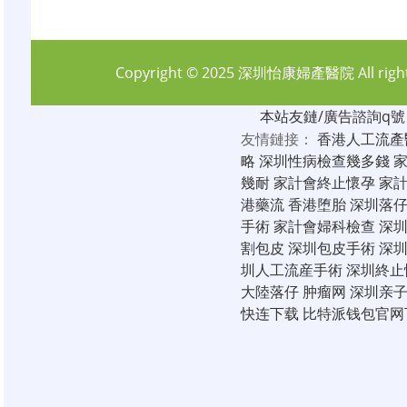
Copyright © 2025
深圳怡康婦產醫院
All rig
本站友鏈/廣告諮詢q號：6
友情鏈接：
香港人工流產
略
深圳性病檢查幾多錢
幾耐
家計會終止懷孕
家
港藥流
香港堕胎
深圳落
手術
家計會婦科檢查
深
割包皮
深圳包皮手術
深
圳人工流産手術
深圳終止
大陸落仔
肿瘤网
深圳亲
快连下载
比特派钱包官网