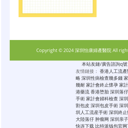
Copyright © 2024
深圳怡康婦產醫院
All rig
本站友鏈/廣告諮詢q號：6
友情鏈接：
香港人工流產
略
深圳性病檢查幾多錢
幾耐
家計會終止懷孕
家
港藥流
香港堕胎
深圳落
手術
家計會婦科檢查
深
割包皮
深圳包皮手術
深
圳人工流産手術
深圳終止
大陸落仔
肿瘤网
深圳亲
快连下载
比特派钱包官网