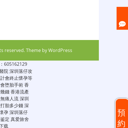
hts reserved. Theme by
WordPress
05162129
醫院
深圳落仔攻
家計會終止懷孕等
計會堕胎手術
香
仔幾錢
香港流產
圳無痛人流
深圳
圳打胎多少錢
深
預
懷孕
深圳落仔
子鉴定
真爱旅舍
約
下载