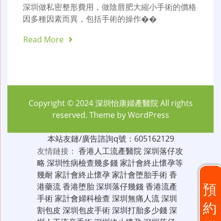
深圳做私密整形費用，做陰唇肥大縮小手術的價格
因多種因素而異，包括手術的操作��
Read More
Copyright © 2024
深圳怡康婦產醫院
All rights
reserved. Theme by
WordPress
本站友鏈/廣告諮詢q號：605162129
友情鏈接：
香港人工流產醫院
深圳落仔攻
略
深圳性病檢查幾多錢
家計會終止懷孕等
幾耐
家計會終止懷孕
家計會堕胎手術
香
預
港藥流
香港堕胎
深圳落仔幾錢
香港流產
手術
家計會婦科檢查
深圳無痛人流
深圳
約
割包皮
深圳包皮手術
深圳打胎多少錢
深