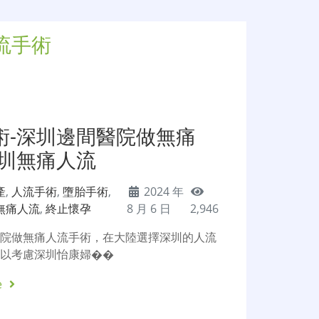
流手術
術-深圳邊間醫院做無痛
深圳無痛人流
產
,
人流手術
,
墮胎手術
,
2024 年
無痛人流
,
終止懷孕
8 月 6 日
2,946
醫院做無痛人流手術，在大陸選擇深圳的人流
可以考慮深圳怡康婦��
e