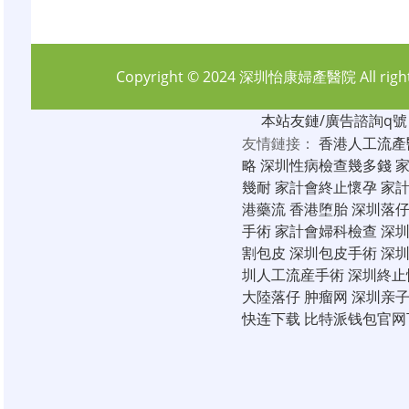
Copyright © 2024
深圳怡康婦產醫院
All rig
本站友鏈/廣告諮詢q號：6
友情鏈接：
香港人工流產
略
深圳性病檢查幾多錢
幾耐
家計會終止懷孕
家
港藥流
香港堕胎
深圳落
手術
家計會婦科檢查
深
割包皮
深圳包皮手術
深
圳人工流産手術
深圳終止
大陸落仔
肿瘤网
深圳亲
快连下载
比特派钱包官网