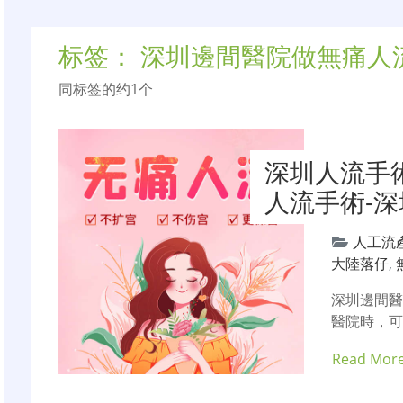
标签：
深圳邊間醫院做無痛人
同标签的约1个
深圳人流手
人流手術-
人工流
大陸落仔
,
深圳邊間
醫院時，
Read Mor