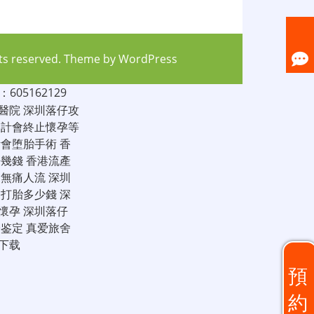
hts reserved. Theme by
WordPress
05162129
醫院
深圳落仔攻
家計會終止懷孕等
計會堕胎手術
香
仔幾錢
香港流產
圳無痛人流
深圳
圳打胎多少錢
深
懷孕
深圳落仔
子鉴定
真爱旅舍
下载
預
約