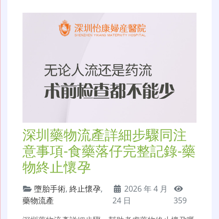
深圳藥物流產詳細步驟同注
意事項-食藥落仔完整記錄-藥
物終止懷孕
墮胎手術
,
終止懷孕
,
2026 年 4 月
藥物流產
24 日
359