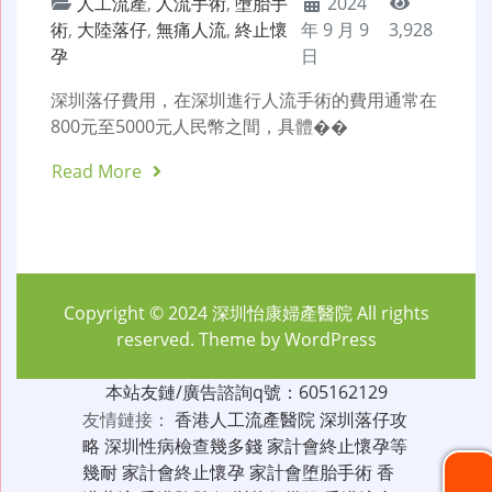
人工流產
,
人流手術
,
墮胎手
2024
術
,
大陸落仔
,
無痛人流
,
終止懷
年 9 月 9
3,928
孕
日
深圳落仔費用，在深圳進行人流手術的費用通常在
800元至5000元人民幣之間，具體��
Read More
Copyright © 2024
深圳怡康婦產醫院
All rights
reserved. Theme by
WordPress
本站友鏈/廣告諮詢q號：605162129
友情鏈接：
香港人工流產醫院
深圳落仔攻
略
深圳性病檢查幾多錢
家計會終止懷孕等
幾耐
家計會終止懷孕
家計會堕胎手術
香