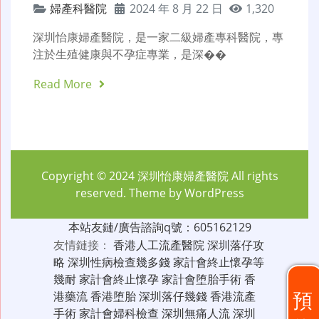
婦產科醫院
2024 年 8 月 22 日
1,320
深圳怡康婦產醫院，是一家二級婦產專科醫院，專
注於生殖健康與不孕症專業，是深��
Read More
Copyright © 2024
深圳怡康婦產醫院
All rights
reserved. Theme by
WordPress
本站友鏈/廣告諮詢q號：605162129
友情鏈接：
香港人工流產醫院
深圳落仔攻
略
深圳性病檢查幾多錢
家計會終止懷孕等
幾耐
家計會終止懷孕
家計會堕胎手術
香
預
港藥流
香港堕胎
深圳落仔幾錢
香港流產
手術
家計會婦科檢查
深圳無痛人流
深圳