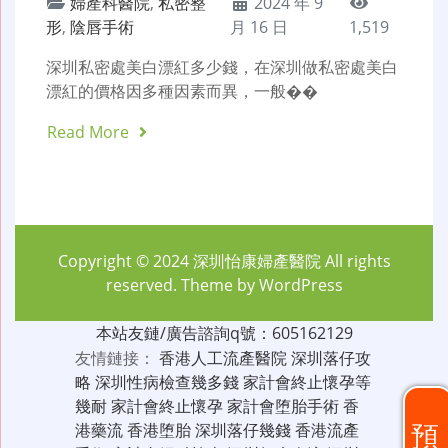
婦產科醫院
,
私密整
2024 年 9
形
,
陰唇手術
月 16 日
1,519
深圳私密處美白漂紅多少錢，在深圳做私密處美白
漂紅的價格因多種因素而異，一般��
Read More
Copyright © 2024
深圳怡康婦產醫院
All rights
reserved. Theme by
WordPress
本站友鏈/廣告諮詢q號：605162129
友情鏈接：
香港人工流產醫院
深圳落仔攻
略
深圳性病檢查幾多錢
家計會終止懷孕等
幾耐
家計會終止懷孕
家計會堕胎手術
香
預
港藥流
香港堕胎
深圳落仔幾錢
香港流產